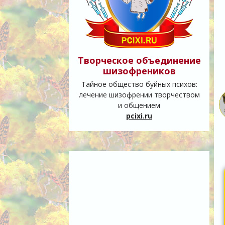
Творческое объединение
шизофреников
Тайное общество буйных психов:
лечение шизофрении творчеством
и общением
pcixi.ru