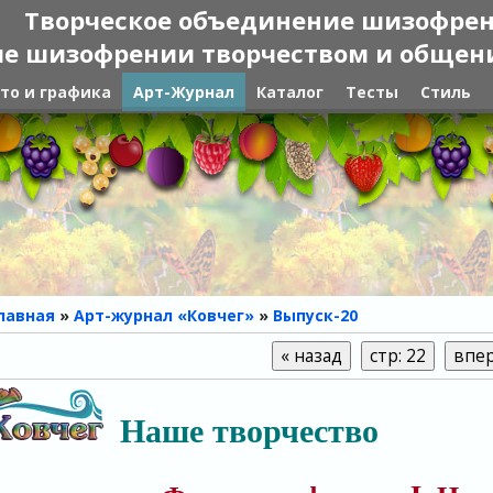
Творческое объединение шизофре
е шизофрении творчеством и общение
то и графика
Арт-Журнал
Каталог
Тесты
Стиль
лавная
»
Арт-журнал «Ковчег»
»
Выпуск-20
Наше творчество