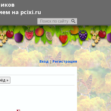
ников
м на pcixi.ru
Вход
|
Регистрация