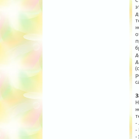
С
э
д
т
н
о
п
б
д
д
(
р
с
З
Н
н
т
-
-
-