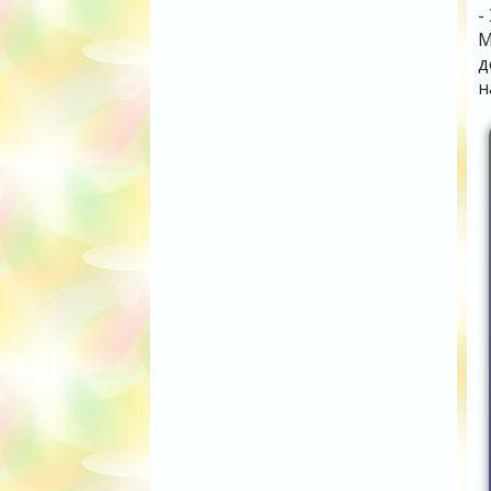
-
М
д
н