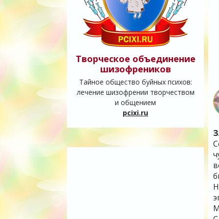
Творческое объединение
шизофреников
Тайное общество буйных психов:
лечение шизофрении творчеством
и общением
pcixi.ru
З
С
ч
в
б
Н
э
М