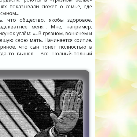
нях показывали сюжет о семье, где
с сыном…
, что общество, якобы здоровое,
адекватнее меня… Мне, например,
сунок углём: «…В грязном, вонючем и
вшую свою мать. Начинается соитие.
ериное, что сын тонет полностью в
гда-то вышел…. Всё. Полный-полный