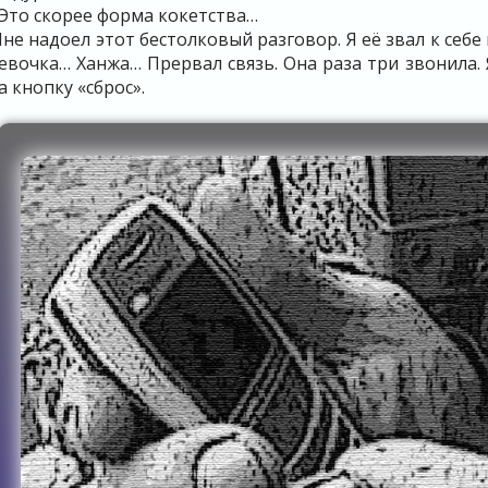
 Это скорее форма кокетства…
не надоел этот бестолковый разговор. Я её звал к себе 
евочка… Ханжа… Прервал связь. Она раза три звонила. 
а кнопку «сброс».