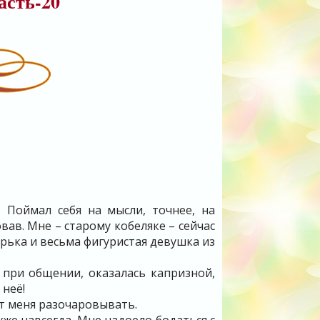
асть-20
. Поймал себя на мысли, точнее, на
овав. Мне – старому кобеляке – сейчас
рька и весьма фигуристая девушка из
 при общении, оказалась капризной,
 неё!
т меня разочаровывать.