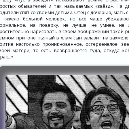
ростых обывателей и так называемых «звёзд». На д
одители спят со своими детьми. Отец с дочерью, мать 
 тяжело больной человек, но всё чаще убеждаюсь
ормальное, на поверку, не лучше, не умнее, не 
ростительно нарисовать в своём воображении такой ри
ёмном притоне пьяный в хлам сын залазит на захмеле
оитие настолько проникновенное, остервенелое, зв
воей матери, то есть возвращается туда, откуда ко
рак…».