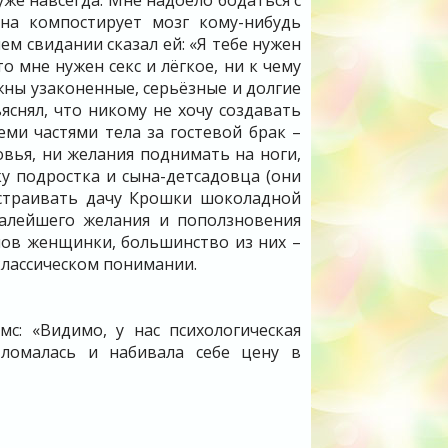
же навсегда. Мне надоело бодаться с
на компостирует мозг кому-нибудь
ем свидании сказал ей: «Я тебе нужен
то мне нужен секс и лёгкое, ни к чему
жны узаконенные, серьёзные и долгие
снял, что никому не хочу создавать
еми частями тела за гостевой брак –
овья, ни желания поднимать на ноги,
у подростка и сына-детсадовца (они
остраивать дачу Крошки шоколадной
 малейшего желания и поползновения
слов женщинки, большинство из них –
классическом понимании.
с: «Видимо, у нас психологическая
о ломалась и набивала себе цену в