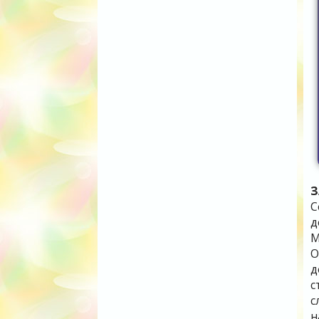
З
С
д
М
О
д
с
с
н