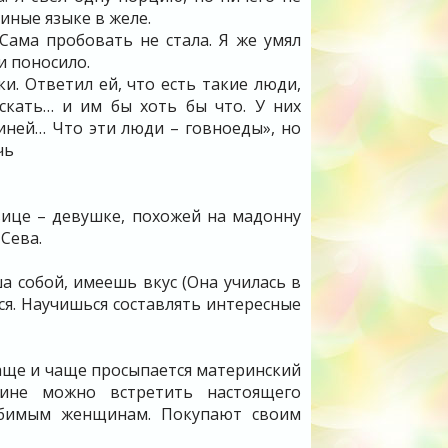
виные языке в желе.
Сама пробовать не стала. Я же умял
и поносило.
ки. Ответил ей, что есть такие люди,
скать… и им бы хоть бы что. У них
свиней… Что эти люди – говноеды», но
чь
вице – девушке, похожей на мадонну
 Сева.
а собой, имеешь вкус (Она училась в
я. Научишься составлять интересные
 чаще и чаще просыпается материнский
зине можно встретить настоящего
юбимым женщинам. Покупают своим