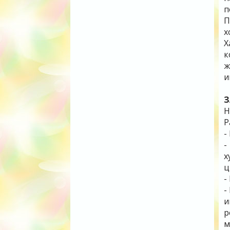
п
П
х
Х
к
ж
и
З
Н
Р
-
-
х
ц
-
-
и
р
м