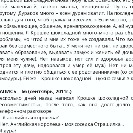
 Крошкой шоколадной снова поругался. Возможно, это у
той маленькой, словно мышка, женщинкой. Пусть о
ругому. Дураков много – всем дурам хватит. На последн
олько для того, чтоб трахал и веселил…» Если честно, э
е обязывающее, общение, времяпровождение. А, ей ну
тношения. Я Крошке шоколадной много-много раз объя
роблемы, но чтоб и мне их тоже не создавали. Что вс
рак без совместного быта… У меня нет ни сил, ни здор
авать образование, выдавать замуж и женить её дочк
ля меня чужие). Нет навыков, нет сил и здоровья д
строя эту дачу, надорвался и умер её муж). Нет ни
однится и плотно общаться с её родственниками (со 
амодуры). Ей же – Крошке шоколадной – нужна семья в 
АПИСЬ – 66 (сентябрь, 2011г.)
есколько дней назад написал Крошке шоколадной см
есовместимость», после того, как она долго-долг
елефонном разговоре.
 …Я английская королева?
 Нет. Английская королева - моя соседка Страшилка…
 Я дура?