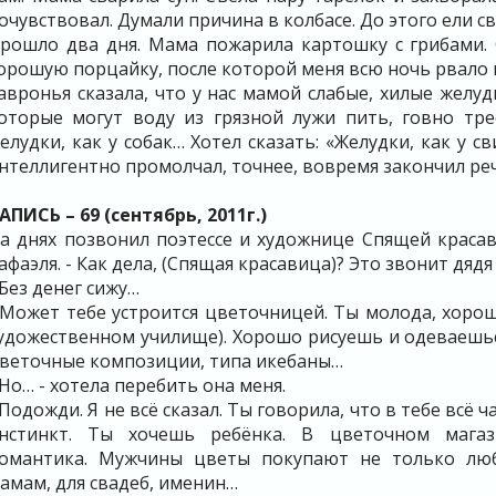
очувствовал. Думали причина в колбасе. До этого ели с
рошло два дня. Мама пожарила картошку с грибами. 
орошую порцайку, после которой меня всю ночь рвало 
авронья сказала, что у нас мамой слабые, хилые желуд
оторые могут воду из грязной лужи пить, говно тре
елудки, как у собак… Хотел сказать: «Желудки, как у 
нтеллигентно промолчал, точнее, вовремя закончил ре
АПИСЬ – 69 (сентябрь, 2011г.)
а днях позвонил поэтессе и художнице Спящей краса
афаэля. - Как дела, (Спящая красавица)? Это звонит дядя
 Без денег сижу…
 Может тебе устроится цветочницей. Ты молода, хорош
удожественном училище). Хорошо рисуешь и одеваешьс
веточные композиции, типа икебаны…
 Но… - хотела перебить она меня.
 Подожди. Я не всё сказал. Ты говорила, что в тебе всё
нстинкт. Ты хочешь ребёнка. В цветочном мага
омантика. Мужчины цветы покупают не только л
амам, для свадеб, именин…