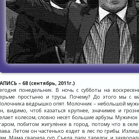
АПИСЬ – 68 (сентябрь, 2011г.)
егодня понедельник. В ночь с субботы на воскресен
ерьме простыню и трусы. Почему? До этого мы с м
олочника вёдрышко опят. Молочник – небольшой мужич
н, видимо, чтоб казаться крупнее, значимее и грозн
елает колесом, словно несёт большие арбузы. Мужичок
таром, побитом жигулёнке в город, потому что в селе
лава. Летом он частенько ездит в лес по грибы. Излиш
ам. Мама сварила суп. Съела пару тарелок и захворал