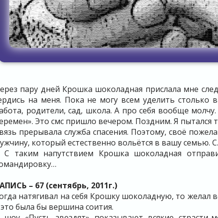
ерез пару дней Крошка шоколадная прислала мне след
ердись на меня. Пока не могу всем уделить столько в
абота, родители, сад, школа. А про себя вообще молчу
еремен». Это смс пришло вечером. Поздним. Я пытался т
вязь прерывала служба спасения. Поэтому, своё пожел
ужчину, который естественно вольётся в вашу семью. С.
 С таким напутствием Крошка шоколадная отправи
омандировку…
АПИСЬ – 67 (сентябрь, 2011г.)
огда натягивал на себя Крошку шоколадную, то желал в
 это была бы вершина соития.
 шоу «Пусть звездят» показывают всякие страсти-м