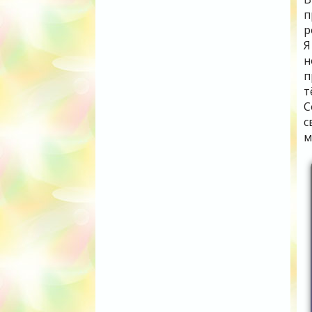
п
р
Я
н
п
т
С
с
м