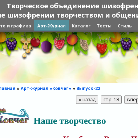
Творческое объединение шизофре
е шизофрении творчеством и общение
то и графика
Арт-Журнал
Каталог
Тесты
Стиль
лавная
»
Арт-журнал «Ковчег»
»
Выпуск-22
Наше творчество