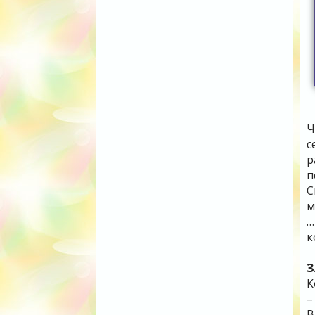
Ч
с
р
п
С
м
…
к
З
К
–
В