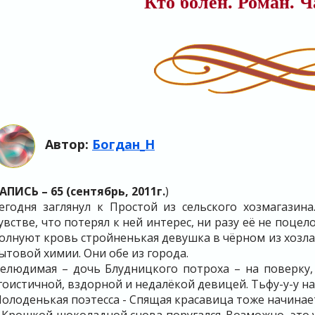
Кто болен. Роман. Ч
Автор:
Богдан_Н
АПИСЬ – 65 (сентябрь, 2011г.
)
егодня заглянул к Простой из сельского хозмагазина
увстве, что потерял к ней интерес, ни разу её не поцел
олнуют кровь стройненькая девушка в чёрном из хозла
ытовой химии. Они обе из города.
елюдимая – дочь Блудницкого потроха – на поверку,
гоистичной, вздорной и недалёкой девицей. Тьфу-у-у на
олоденькая поэтесса - Спящая красавица тоже начинае