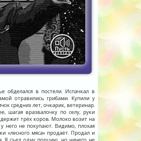
ье обделался в постели. Испачкал в
амой отравились грибами. Купили у
ок средних лет, очкарик, ветеринар.
ее, шагая вразвалочку по селу, руки
 держит трёх коров. Молоко возит на
 у него не покупают. Видимо, плохая
ки «лесного мяса» продаёт. Продал и
а. Я съел одну порцию, но ничего не