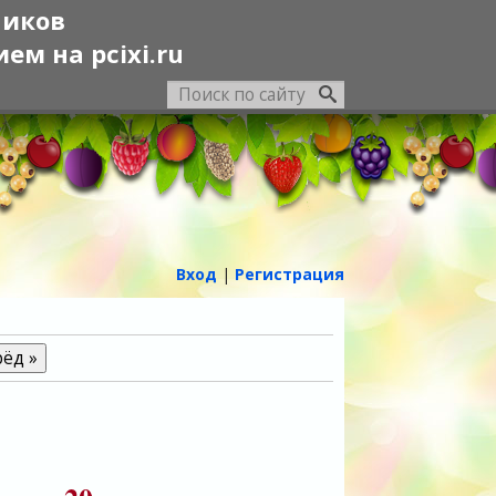
ников
м на pcixi.ru
Вход
|
Регистрация