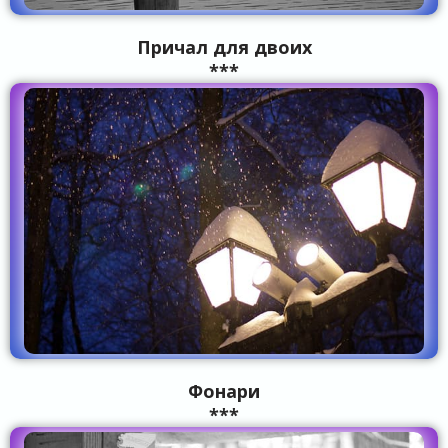
Причал для двоих
***
Фонари
***