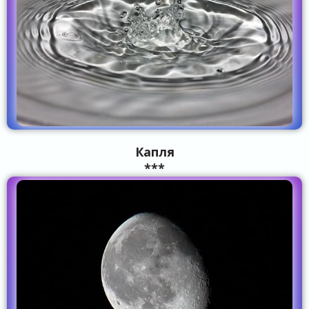
Капля
***