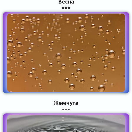
Весна
***
Жемчуга
***