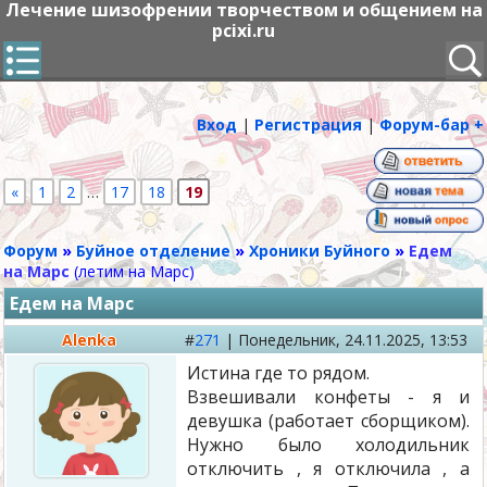
Лечение шизофрении творчеством и общением на
pcixi.ru
Вход
|
Регистрация
|
Форум-бар +
«
1
2
…
17
18
19
Форум
»
Буйное отделение
»
Хроники Буйного
»
Едем
на Марс
(летим на Марс)
Едем на Марс
Alenka
#
271
|
Понедельник,
24.11.2025, 13:53
Истина где то рядом.
Взвешивали конфеты - я и
девушка (работает сборщиком).
Нужно было холодильник
отключить , я отключила , а