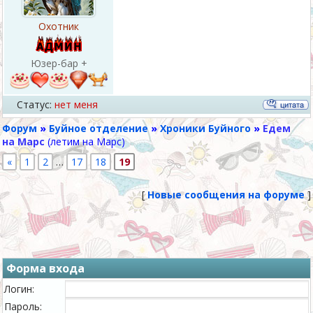
Охотник
Юзер-бар +
Статус:
нет меня
Форум
»
Буйное отделение
»
Хроники Буйного
»
Едем
на Марс
(летим на Марс)
«
1
2
…
17
18
19
[
Новые сообщения на форуме
]
Форма входа
Логин:
Пароль: