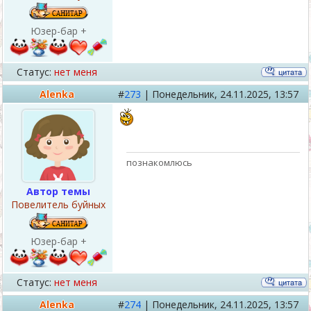
Юзер-бар +
Статус:
нет меня
Alenka
#
273
|
Понедельник,
24.11.2025, 13:57
познакомлюсь
Автор темы
Повелитель буйных
Юзер-бар +
Статус:
нет меня
Alenka
#
274
|
Понедельник,
24.11.2025, 13:57