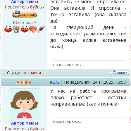
вставить не могу. Попросила ее.
Автор темы
Повелитель буйных
Она вставила. Я спросила -
точно вставила. (она сказала
да).
Юзер-бар +
На следующий день -
холодильник разморозился (не
до конца вилка вставлена
была).
познакомлюсь
Статус:
нет меня
Alenka
#
272
|
Понедельник,
24.11.2025, 13:53
У нас на работе программа
плохо работает - остатки
неправильные. (как я поняла)
познакомлюсь
Автор темы
Повелитель буйных