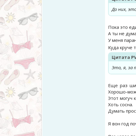
До них, эт
Пока это ед
А ты не дума
У меня пара
Куда круче 
Цитата
P
Это, я, за
Еще раз шиз
Хорошо-можн
Этот могуч к
Хоть сосна.
Думать прос
Я вон год по