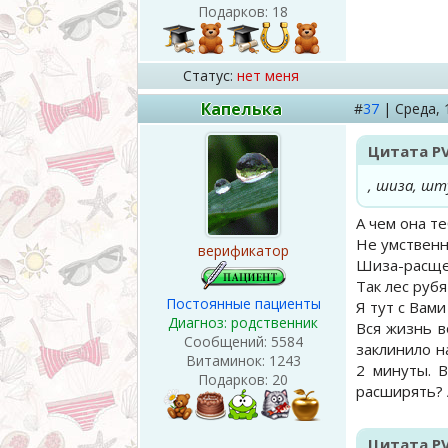
Подарков:
18
Статус:
нет меня
Капелька
#
37
|
Среда,
Цитата
P
, шиза, шт
А чем она т
Не умственна
верификатор
Шиза-расщеп
Так лес рубя
Постоянные пациенты
Я тут с Вам
Диагноз: родственник
Вся жизнь в
Сообщений:
5584
заклинило н
Витаминок:
1243
2 минуты. В
Подарков:
20
расширять? 
Цитата
P