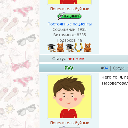
Повелитель буйных
Постоянные пациенты
Сообщений:
1935
Витаминок:
8385
Подарков:
18
Статус:
нет меня
PVV
#
34
|
Среда,
Чего то, я, 
Насоветовал
Повелитель буйных