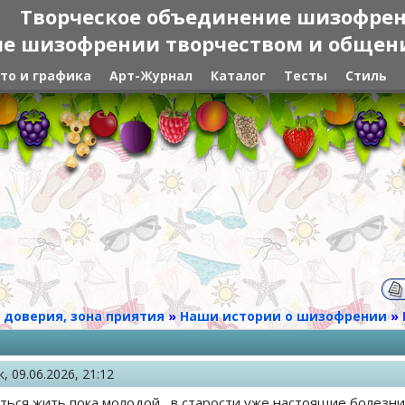
Творческое объединение шизофре
е шизофрении творчеством и общение
то и графика
Арт-Журнал
Каталог
Тесты
Стиль
 доверия, зона приятия
»
Наши истории о шизофрении
»
к,
09.06.2026, 21:12
ться жить пока молодой....в старости уже настоящие болезни