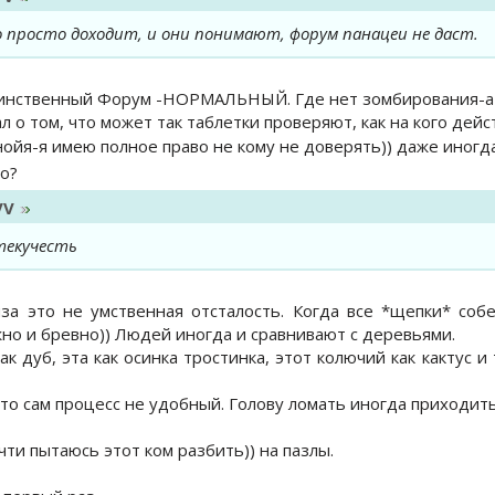
о просто доходит, и они понимают, форум панацеи не даст.
инственный Форум -НОРМАЛЬНЫЙ. Где нет зомбирования-а ч
л о том, что может так таблетки проверяют, как на кого дей
нойя-я имею полное право не кому не доверять)) даже иногд
то?
VV
 текучесть
а это не умственная отсталость. Когда все *щепки* собе
о и бревно)) Людей иногда и сравнивают с деревьями.
ак дуб, эта как осинка тростинка, этот колючий как кактус и 
то сам процесс не удобный. Голову ломать иногда приходить
чти пытаюсь этот ком разбить)) на пазлы.