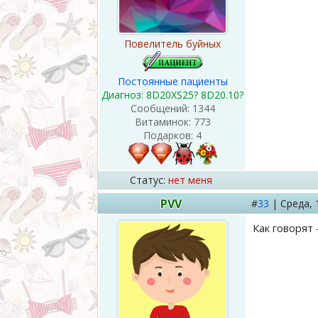
Повелитель буйных
Постоянные пациенты
Диагноз: 8D20XS25? 8D20.10?
Сообщений:
1344
Витаминок:
773
Подарков:
4
Статус:
нет меня
PVV
#
33
|
Среда,
Как говорят 