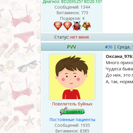
Диагноз: 8D20XS25? 8D20.10?
Сообщений:
1344
Витаминок:
773
Подарков:
4
Статус:
нет меня
PVV
#
36
|
Среда,
Оксана_976
Много прихо
Чудеса быва
До них, это
А, так, норм
Повелитель буйных
Постоянные пациенты
Сообщений:
1935
Витаминок:
8385