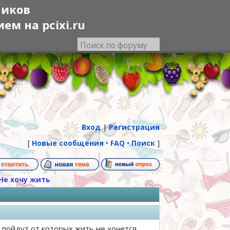
ников
м на pcixi.ru
Вход
|
Регистрация
[
Новые сообщения
•
FAQ
•
Поиск
]
Не хочу жить
 пойдут от которых жить не хочется