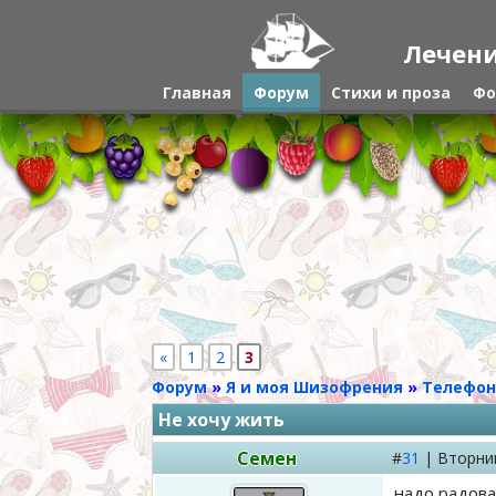
Лечени
Главная
Форум
Стихи и проза
Фо
«
1
2
3
Форум
»
Я и моя Шизофрения
»
Телефон
Не хочу жить
Семен
#
31
|
Вторни
надо радова