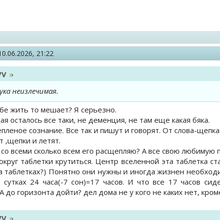
10.06.2026, 21:22
VV
ука неизлечимая.
ебе жить то мешает? Я серьезно.
я осталось все таки, не деменция, не там еще какая бяка.
леное сознание. Все так и пишут и говорят. От слова-щепка
т ,щепки и летят.
и со всеми сколько всем его расщепляю? А все свою любимую 
округ таблетки крутиться. Центр вселенной эта таблетка с
а таблетках?) Понятно они нужны и иногда жизнен необходи
 сутках 24 часа(-7 сон)=17 часов. И что все 17 часов сид
А до горизонта дойти? дел дома не у кого не каких нет, кром
VV