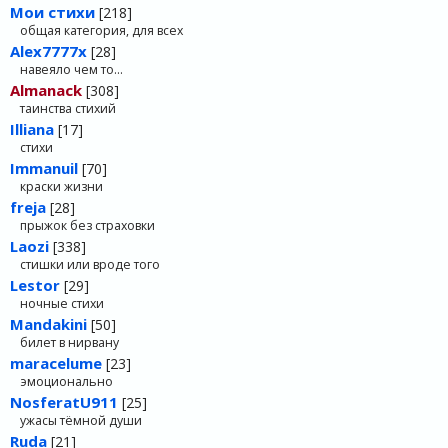
Мои стихи
[218]
общая категория, для всех
Alex7777x
[28]
навеяло чем то…
Almanack
[308]
таинства стихий
Illiana
[17]
стихи
Immanuil
[70]
краски жизни
freja
[28]
прыжок без страховки
Laozi
[338]
стишки или вроде того
Lestor
[29]
ночные стихи
Mandakini
[50]
билет в нирвану
maracelume
[23]
эмоционально
NosferatU911
[25]
ужасы тёмной души
Ruda
[21]