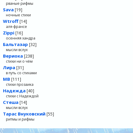
рваные рифмы
Sava
[19]
ночные стихи
Wtroff
[14]
аля-франсе
Zippi
[16]
осенняя хандра
Бальтазар
[32]
мысли вслух
Вериока
[238]
стихи ни о чём
Лира
[31]
в путь со стихами
МВ
[111]
стихи прозаика
Надежда
[40]
стихи с Надеждой
Стеша
[14]
мысли вслух
Тарас Внуковский
[55]
ритмы и рифмы