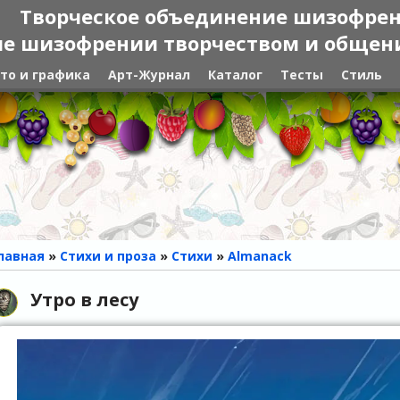
Творческое объединение шизофре
е шизофрении творчеством и общение
то и графика
Арт-Журнал
Каталог
Тесты
Стиль
лавная
»
Стихи и проза
»
Стихи
»
Almanack
Утро в лесу