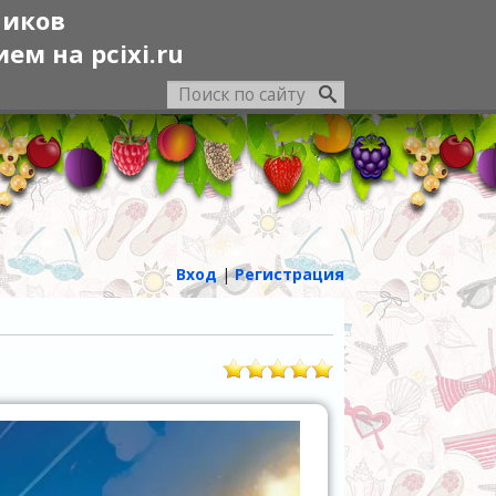
ников
м на pcixi.ru
Вход
|
Регистрация