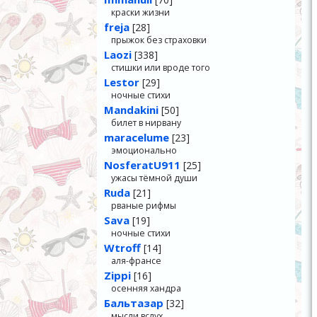
краски жизни
freja
[28]
прыжок без страховки
Laozi
[338]
стишки или вроде того
Lestor
[29]
ночные стихи
Mandakini
[50]
билет в нирвану
maracelume
[23]
эмоционально
NosferatU911
[25]
ужасы тёмной души
Ruda
[21]
рваные рифмы
Sava
[19]
ночные стихи
Wtroff
[14]
аля-франсе
Zippi
[16]
осенняя хандра
Бальтазар
[32]
мысли вслух