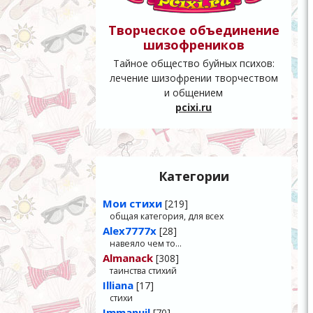
Творческое объединение
шизофреников
Тайное общество буйных психов:
лечение шизофрении творчеством
и общением
pcixi.ru
Категории
Мои стихи
[219]
общая категория, для всех
Alex7777x
[28]
навеяло чем то…
Almanack
[308]
таинства стихий
Illiana
[17]
стихи
Immanuil
[70]