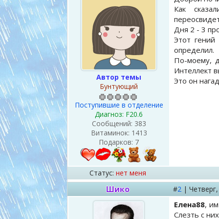
Как сказа
переосвидет
Дня 2 - 3 пр
Этот гений
определил.
По-моему, д
Интеллект в
Автор темы
Это он нагад
Бунтующий
Поступившие в отделение
Диагноз: F20.6
Сообщений:
383
Витаминок:
1413
Подарков:
7
Статус:
нет меня
Шико
#
2
|
Четверг
Елена88
, и
Слезть с ни