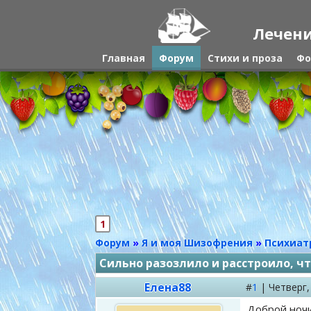
Лечени
Главная
Форум
Стихи и проза
Фо
1
Форум
»
Я и моя Шизофрения
»
Психиат
Сильно разозлило и расстроило, ч
Елена88
#
1
|
Четверг
Доброй ночи