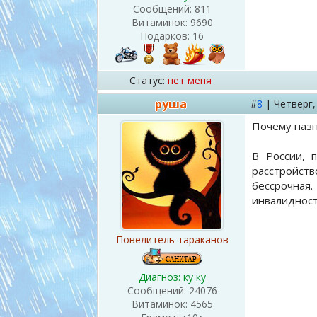
Сообщений:
811
Витаминок:
9690
Подарков:
16
Статус:
нет меня
руша
#
8
|
Четверг
Почему наз
В России, 
расстройст
бессрочная.
инвалидност
Повелитель тараканов
Диагноз: ку ку
Сообщений:
24076
Витаминок:
4565