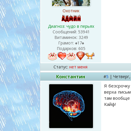
Охотник
Диагноз: чудо в перьях
Сообщений:
53941
Витаминок:
3249
Грамот:
♠17♠
Подарков:
605
Статус:
нет меня
Константин
#
5
|
Четверг
Я безсрочку
верха письм
там вообще 
Кайф!