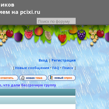
ников
м на pcixi.ru
Вход
|
Регистрация
[
Новые сообщения
•
FAQ
•
Поиск
]
, что дали бессрочную группу