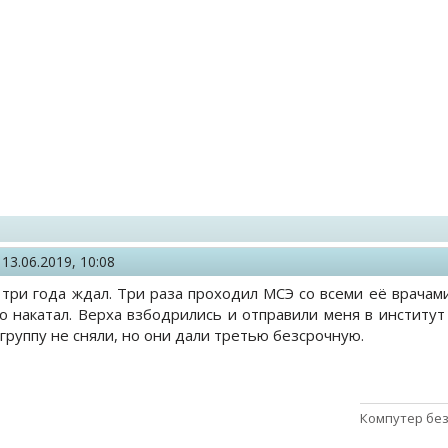
,
13.06.2019, 10:08
 три года ждал. Три раза проходил МСЭ со всеми её врачами
о накатал. Верха взбодрились и отправили меня в институт
группу не сняли, но они дали третью безсрочную.
Компутер без