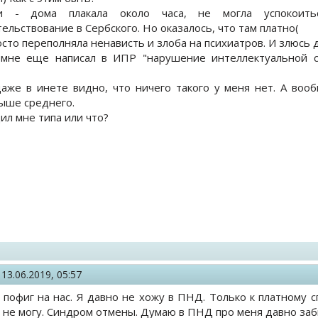
ли - дома плакала около часа, не могла успокоит
ельствование в Сербского. Но оказалось, что там платно(
осто переполняла ненависть и злоба на психиатров. И злюсь д
 мне еще написал в ИПР "нарушение интеллектуальной сф
аже в инете видно, что ничего такого у меня нет. А воо
ыше среднего.
ил мне типа или что?
,
13.06.2019, 05:57
м пофиг на нас. Я давно не хожу в ПНД. Только к платному 
х не могу. Синдром отмены. Думаю в ПНД про меня давно забы