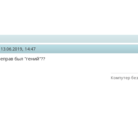
,
13.06.2019, 14:47
неправ был "гений"??
Компутер без