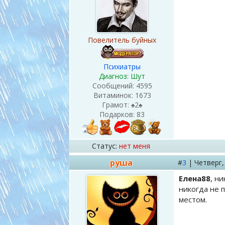
Повелитель буйных
Психиатры
Диагноз: Шут
Сообщений:
4595
Витаминок:
1673
Грамот:
♠2♠
Подарков:
83
Статус:
нет меня
руша
#
3
|
Четверг
Елена88
, н
никогда не 
местом.