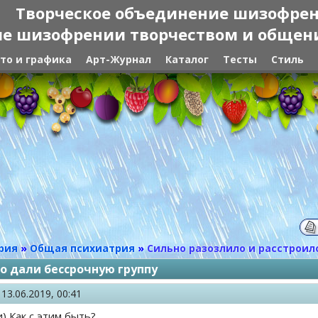
Творческое объединение шизофре
е шизофрении творчеством и общение
то и графика
Арт-Журнал
Каталог
Тесты
Стиль
рия
»
Общая психиатрия
»
Сильно разозлило и расстроило
то дали бессрочную группу
,
13.06.2019, 00:41
) Как с этим быть?