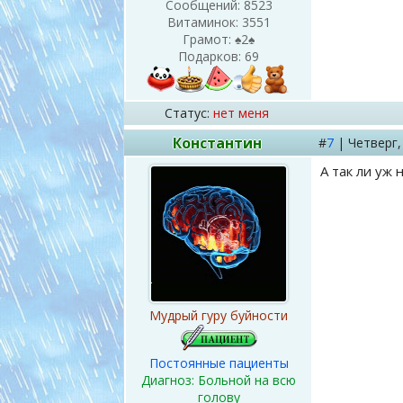
Сообщений:
8523
Витаминок:
3551
Грамот:
♠2♠
Подарков:
69
Статус:
нет меня
Константин
#
7
|
Четверг
А так ли уж 
Мудрый гуру буйности
Постоянные пациенты
Диагноз: Больной на всю
голову