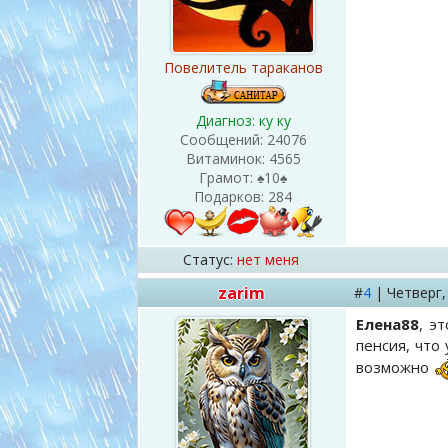
Повелитель тараканов
Диагноз: ку ку
Сообщений:
24076
Витаминок:
4565
Грамот:
♠10♠
Подарков:
284
Статус:
нет меня
zarim
#
4
|
Четверг
Елена88
, э
пенсия, что
возможно