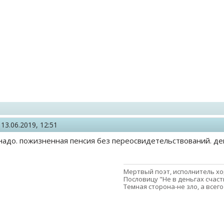
,
13.06.2019, 12:51
надо. пожизненная пенсия без переосвидетельствований. де
Мертвый поэт, исполнитель хор
Пословицу "Не в деньгах счаст
Темная сторона-не зло, а всег