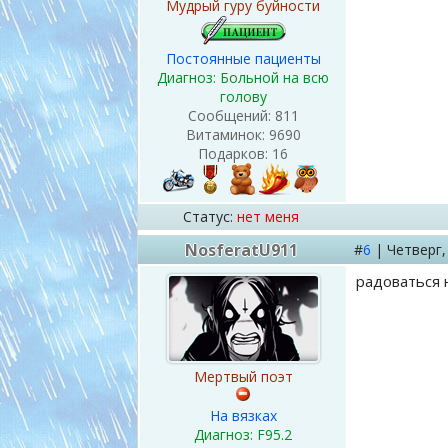
Мудрый гуру буйности
Постоянные пациенты
Диагноз: Больной на всю
голову
Сообщений:
811
Витаминок:
9690
Подарков:
16
Статус:
нет меня
NosferatU911
#
6
|
Четверг
радоваться 
Мертвый поэт
На вязках
Диагноз: F95.2