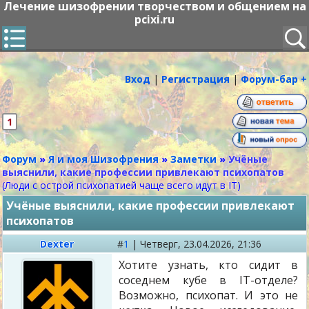
Лечение шизофрении творчеством и общением на
pcixi.ru
Вход
|
Регистрация
|
Форум-бар +
1
Форум
»
Я и моя Шизофрения
»
Заметки
»
Учёные
выяснили, какие профессии привлекают психопатов
(Люди с острой психопатией чаще всего идут в IT)
Учёные выяснили, какие профессии привлекают
психопатов
Dexter
#
1
|
Четверг,
23.04.2026, 21:36
Хотите узнать, кто сидит в
соседнем кубе в IT-отделе?
Возможно, психопат. И это не