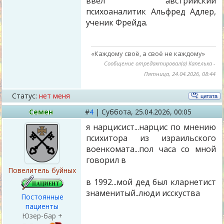
ввёл австрийский
психоаналитик Альфред Адлер,
ученик Фрейда.
«Каждому своё, а своё не каждому»
Сообщение отредактировал(а)
Капелька
-
Пятница, 24.04.2026, 08:44
Статус:
нет меня
Семен
#
4
|
Суббота,
25.04.2026, 00:05
я нарцисист...нарцис по мнению
психитора из израильского
военкомата...пол часа со мной
говорил в
Повелитель буйных
в 1992...мой дед был кларнетист
знаменитый..люди исскуства
Постоянные
пациенты
Юзер-бар +