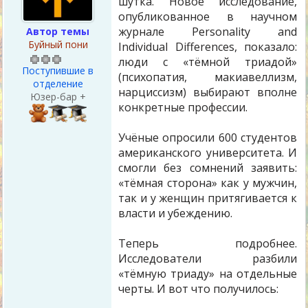
шутка. Новое исследование,
опубликованное в научном
журнале Personality and
Автор темы
Буйный пони
Individual Differences, показало:
люди с «тёмной триадой»
Поступившие в
(психопатия, макиавеллизм,
отделение
нарциссизм) выбирают вполне
Юзер-бар +
конкретные профессии.
Учёные опросили 600 студентов
американского университета. И
смогли без сомнений заявить:
«тёмная сторона» как у мужчин,
так и у женщин притягивается к
власти и убеждению.
Теперь подробнее.
Исследователи разбили
«тёмную триаду» на отдельные
черты. И вот что получилось: