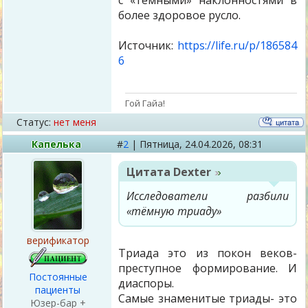
с «тёмными» наклонностями в
более здоровое русло.
Источник:
https://life.ru/p/186584
6
Гой Гайа!
Статус:
нет меня
Капелька
#
2
|
Пятница,
24.04.2026, 08:31
Цитата
Dexter
Исследователи разбили
«тёмную триаду»
верификатор
Триада это из покон веков-
преступное формирование. И
Постоянные
диаспоры.
пациенты
Самые знаменитые триады- это
Юзер-бар +