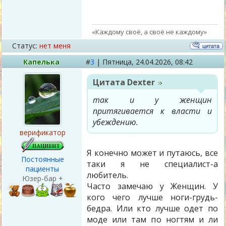
«Каждому своё, а своё не каждому»
Статус:
нет меня
Капелька
#
3
|
Пятница,
24.04.2026, 08:42
Цитата
Dexter
так и у женщин
притягивается к власти и
убеждению.
верификатор
Я конечно может и путаюсь, все
Постоянные
таки я не специалист-а
пациенты
любитель.
Юзер-бар +
Часто замечаю у Женщин. У
кого чего лучше ноги-грудь-
бедра. Или кто лучше одет по
моде или там по ногтям и ли