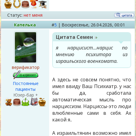
Статус:
нет меня
Капелька
#
5
|
Воскресенье,
26.04.2026, 00:01
Цитата
Семен
я нарцисист...нарцис по
мнению психитора из
израильского военкомата.
верификатор
А здесь не совсем понятно, что
Постоянные
имел ввиду Ваш Психиатр. у нас
пациенты
бы да, сработала
Юзер-бар +
автоматическая мысль про
нарциссизм. Нарциссы-это люди
влюбленные сами в себя. Ах
какой я..
А израильтянин возможно имел