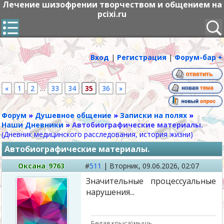
Лечение шизофрении творчеством и общением на
pcixi.ru
Вход
|
Регистрация
|
Форум-бар +
«
1
2
…
33
34
35
36
»
Форум
»
Душевное общение
»
Записки на полях
»
Наши Дневники
»
Автобиографические материалы.
(Дневник медицинского расследования, история жизни)
Автобиографические материалы.
Оксана_9763
#
511
|
Вторник,
09.06.2026, 02:07
Значительные процессуальные
нарушения...
Белая крыса\мышь.