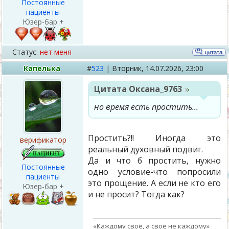
Постоянные
пациенты
Юзер-бар +
Статус:
нет меня
Капелька
#
523
|
Вторник,
14.07.2026, 23:00
Цитата
Оксана_9763
но время есть простить...
Простить?!! Иногда это
верификатор
реальный духовный подвиг.
Да и что б простить, нужно
Постоянные
одно условие-что попросили
пациенты
это прощение. А если не кто его
Юзер-бар +
и не просит? Тогда как?
«Каждому своё, а своё не каждому»