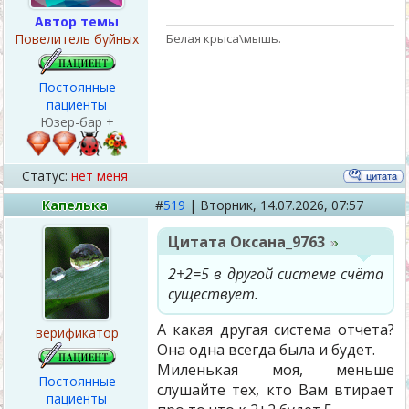
Автор темы
Белая крыса\мышь.
Повелитель буйных
Постоянные
пациенты
Юзер-бар +
Статус:
нет меня
Капелька
#
519
|
Вторник,
14.07.2026, 07:57
Цитата
Оксана_9763
2+2=5 в другой системе счёта
существует.
А какая другая система отчета?
верификатор
Она одна всегда была и будет.
Миленькая моя, меньше
Постоянные
слушайте тех, кто Вам втирает
пациенты