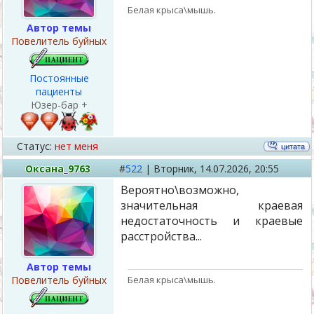
Белая крыса\мышь.
Автор темы
Повелитель буйных
Постоянные
пациенты
Юзер-бар +
Статус:
нет меня
Оксана_9763
#
522
|
Вторник,
14.07.2026, 20:55
Вероятно\возможно,
значительная краевая
недостаточность и краевые
расстройства...
Автор темы
Белая крыса\мышь.
Повелитель буйных