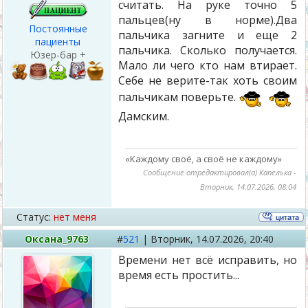
считать. На руке точно 5
пальцев(ну в норме).Два
Постоянные
пальчика загните и еще 2
пациенты
пальчика. Сколько получается.
Юзер-бар +
Мало ли чего кто нам втирает.
Себе не верите-так хоть своим
пальчикам поверьте.
Дамским.
«Каждому своё, а своё не каждому»
Сообщение отредактировал(а)
Капелька
-
Вторник, 14.07.2026, 08:04
Статус:
нет меня
Оксана_9763
#
521
|
Вторник,
14.07.2026, 20:40
Времени нет всё исправить, но
время есть простить...