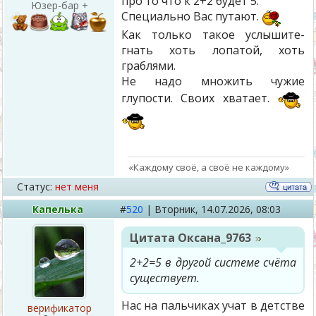
про то что к 2+2 будет 5.
Юзер-бар +
Специально Вас путают.
Как только такое услышите-
гнать хоть лопатой, хоть
граблями.
Не надо множить чужие
глупости. Своих хватает.
«Каждому своё, а своё не каждому»
Статус:
нет меня
Капелька
#
520
|
Вторник,
14.07.2026, 08:03
Цитата
Оксана_9763
2+2=5 в другой системе счёта
существует.
Нас на пальчиках учат в детстве
верификатор