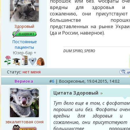
порошок или без. Фосфаты оч
вредны для здоровья и
сожалению, они присутствуют
большинстве порошко
представленных на рынке Укра
Здоровый
(да и России, наверное).
Постоянные
пациенты
DUM SPIRO, SPERO
Юзер-бар +
Статус:
нет меня
Вериока
#
6
|
Воскресенье,
19.04.2015, 14:02
Цитата
Здоровый
Тут дело еще в том, с фосфатам
порошок или без. Фосфаты очен
вредны для здоровья и 
эвкалиптовая соня
сожалению, они присутствуют 
большинстве порошков