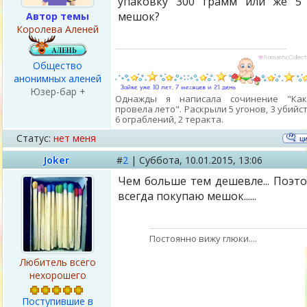
упаковку 300 грамм или же 5
мешок?
Автор темы
Королева Аленей
Общество
анонимных аленей
Юзер-бар +
Однажды я написала сочинение "Ка
провела лето". Раскрыли 5 угонов, 3 убийст
6 ограблений, 2 теракта.
Статус:
нет меня
Joker
#
2
|
Суббота,
10.01.2015, 13:06
Чем больше тем дешевле... Поэт
всегда покупаю мешок......
Постоянно вижу глюки....
Любитель всего
нехорошего
Поступившие в