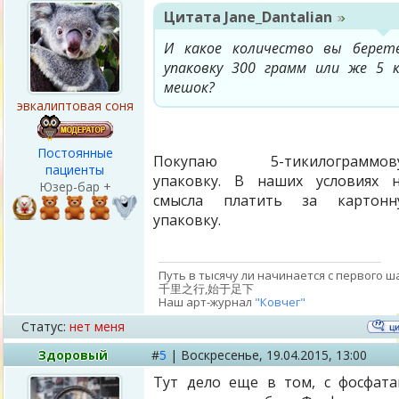
Цитата
Jane_Dantalian
И какое количество вы берете
упаковку 300 грамм или же 5 к
мешок?
эвкалиптовая соня
Постоянные
Покупаю 5-тикилограммов
пациенты
упаковку. В наших условиях 
Юзер-бар +
смысла платить за картонн
упаковку.
Путь в тысячу ли начинается с первого ша
千里之行,始于足下
Наш арт-журнал
"Ковчег"
Статус:
нет меня
Здоровый
#
5
|
Воскресенье,
19.04.2015, 13:00
Тут дело еще в том, с фосфат