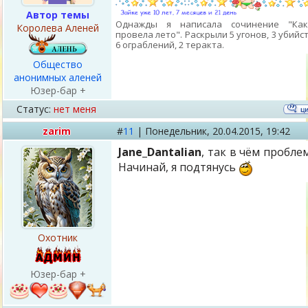
Автор темы
Однажды я написала сочинение "Ка
Королева Аленей
провела лето". Раскрыли 5 угонов, 3 убийст
6 ограблений, 2 теракта.
Общество
анонимных аленей
Юзер-бар +
Статус:
нет меня
zarim
#
11
|
Понедельник,
20.04.2015, 19:42
Jane_Dantalian
, так в чём пробле
Начинай, я подтянусь
Охотник
Юзер-бар +