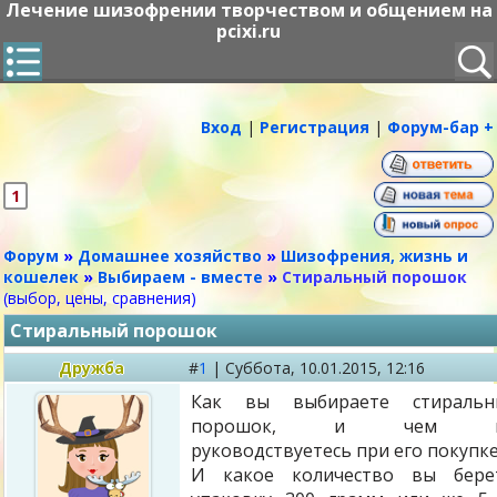
Лечение шизофрении творчеством и общением на
pcixi.ru
Вход
|
Регистрация
|
Форум-бар +
1
Форум
»
Домашнее хозяйство
»
Шизофрения, жизнь и
кошелек
»
Выбираем - вместе
»
Стиральный порошок
(выбор, цены, сравнения)
Стиральный порошок
Дружба
#
1
|
Суббота,
10.01.2015, 12:16
Как вы выбираете стиральн
порошок, и чем 
руководствуетесь при его покупк
И какое количество вы берет