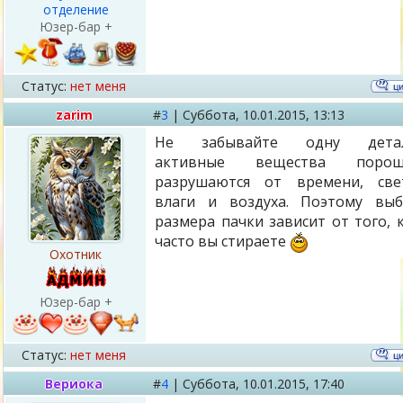
отделение
Юзер-бар +
Статус:
нет меня
zarim
#
3
|
Суббота,
10.01.2015, 13:13
Не забывайте одну детал
активные вещества порош
разрушаются от времени, све
влаги и воздуха. Поэтому вы
размера пачки зависит от того, 
часто вы стираете
Охотник
Юзер-бар +
Статус:
нет меня
Вериока
#
4
|
Суббота,
10.01.2015, 17:40