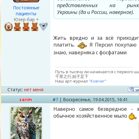
представленных на рынк
Постоянные
Украины (да и России, наверное).
пациенты
Юзер-бар +
Жить вредно и за всё приходи
платить.
Я Персил покупаю
знаю, наверняка с фосфатами
Путь в тысячу ли начинается с первого ша
千里之行,始于足下
Наш арт-журнал
"Ковчег"
Статус:
нет меня
zarim
#
7
|
Воскресенье,
19.04.2015, 16:41
Наверно самое безвредное - 
обычное хозяйственное мыло