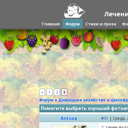
Лечени
Главная
Форум
Стихи и проза
Фо
«
1
2
3
Форум
»
Домашнее хозяйство
»
Шизофр
Помогите выбрать хороший фотоа
Antoxa
#
31
|
Среда,
С таким фот