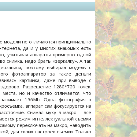
гие модели не отличаются принципиально
нтернета, да и у многих знакомых есть
но, учитывая аппараты примерно одной
о снимка, надо брать «зеркалку». А так
еозаписи, поэтому выбирал модель с
ого фотоаппаратов за такие деньги
авилась картинка, даже при выводе с
здорово. Разрешение 1280*720 точек.
еста, но и качество отличается. Что
 занимает 156Mb. Одна фотография в
росъемка, аппарат сам фокусируется на
асстояние. Снимал муху в макро – все
Имеется режим интеллектуальной съемки
и самому переключать на макро, наводить
ой, для своих настроек съемки. Только