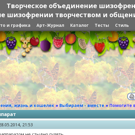
Творческое объединение шизофре
е шизофрении творчеством и общение
то и графика
Арт-Журнал
Каталог
Тесты
Стиль
ения, жизнь и кошелек
»
Выбираем - вместе
»
Помогите 
ппарат
28.05.2014, 21:53
оаппаратом не стыдно гулять