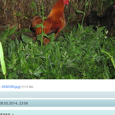
:
6392300.jpg
(117.0 Kb)
28.05.2014, 23:06
ntoxa