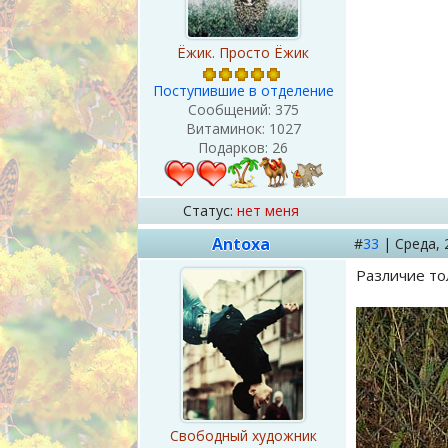
Ёжик. Просто Ёжик
Поступившие в отделение
Сообщений:
375
Витаминок:
1027
Подарков:
26
Статус:
нет меня
Antoxa
#
33
|
Среда,
Различие то
Свободный художник