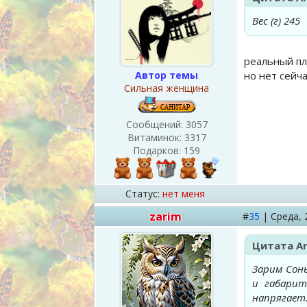
Вес (г) 245
реальный пл
Автор темы
но нет сейча
Сильная женщина
Сообщений:
3057
Витаминок:
3317
Подарков:
159
Статус:
нет меня
zarim
#
35
|
Среда,
Цитата
A
Зарим Сонь
и габарит
напрягает.