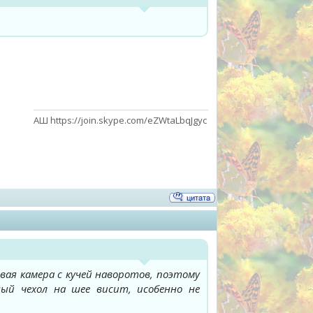
АШ https://join.skype.com/eZWtaLbqJgyc
ая камера с кучей наворотов, поэтому
ый чехол на шее висит, исобенно не