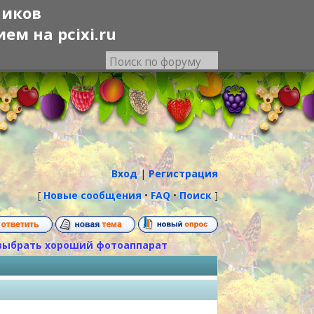
ников
м на pcixi.ru
Вход
|
Регистрация
[
Новые сообщения
•
FAQ
•
Поиск
]
выбрать хороший фотоаппарат