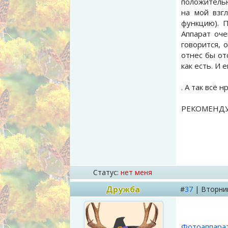
положительн
на мой взг
функцию). П
Аппарат оче
говорится, 
отнес бы от
как есть. И 
. А так всё н
РЕКОМЕНД
Статус:
нет меня
Дружба
#
37
|
Вторни
Фотоаппарат