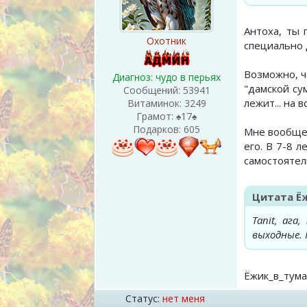
Антоха, ты 
Охотник
специально 
Возможно, ч
Диагноз: чудо в перьях
"дамской су
Сообщений:
53941
лежит... на вс
Витаминок:
3249
Грамот:
♠17♠
Подарков:
605
Мне вообще 
его. В 7-8 
самостоятел
Цитата
Ё
Tanit, аг
выходные. 
Ёжик_в_тума
Статус:
нет меня