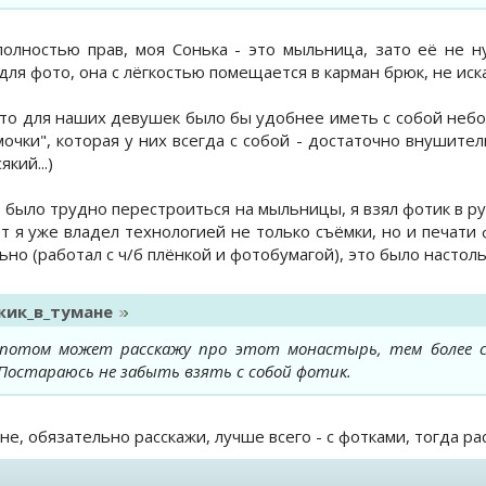
полностью прав, моя Сонька - это мыльница, зато её не 
для фото, она с лёгкостью помещается в карман брюк, не иск
то для наших девушек было бы удобнее иметь с собой небол
мочки", которая у них всегда с собой - достаточно внушите
який...)
было трудно перестроиться на мыльницы, я взял фотик в рук
лет я уже владел технологией не только съёмки, но и печати
ьно (работал с ч/б плёнкой и фотобумагой), это было настоль
жик_в_тумане
а, потом может расскажу про этот монастырь, тем более
Постараюсь не забыть взять с собой фотик.
не, обязательно расскажи, лучше всего - с фотками, тогда ра