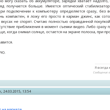
о могу сказать об аккумуляторе, зарядки хватает надолго,
ляд получается больше. Имеется оптический стабилизатор
ри подключении к компьютеру определяется сразу, без вс
нь компактен, я ложу его просто в карман джинс, как сот
о вкусах не спорят. Считаю полностью оправданной покупкой
сутствие приближения в момент съемки видео. Либо сразу 
еще, когда снимал солнце, остается на экране полоска, при п
равится.
УЮ.
Я всегда 
Сообщение о
к,
24.03.2015, 13:54
 на маркете