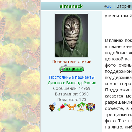
almanack
#
36
|
Вторни
у меня тако
В планах по
в плане кач
подобные «
ценовой кат
Повелитель стихий
фото очень
поддержко
Постоянные пациенты
поддержива
Диагноз: Выпендрёжник
компьютера
Сообщений:
14969
Поддержива
Витаминок:
9398
касается м
Подарков:
170
разрешении 
объекте, в
трещинки на
фото. Т. е.
на лицо, ли