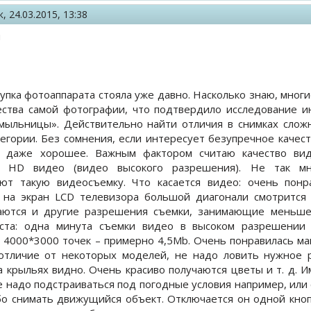
к,
24.03.2015, 13:38
й
купка фотоаппарата стояла уже давно. Насколько знаю, мно
ества самой фотографии, что подтвердило исследование и
мыльницы». Действительно найти отличия в снимках слож
егории. Без сомнения, если интересует безупречное качеств
 даже хорошее. Важным фактором считаю качество вид
й HD видео (видео высокого разрешения). Не так мн
ют такую видеосъемку. Что касается видео: очень понр
 на экран LCD телевизора большой диагонали смотрится 
ются и другие разрешения съемки, занимающие меньше м
еста: одна минута съемки видео в высоком разрешении
4000*3000 точек – примерно 4,5Mb. Очень понравилась мак
 отличие от некоторых моделей, не надо ловить нужное р
 крыльях видно. Очень красиво получаются цветы и т. д. 
 не надо подстраиваться под погодные условия например, ил
бо снимать движущийся объект. Отключается он одной кнопк