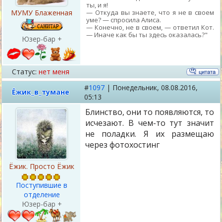
ты, и я!
— Откуда вы знаете, что я не в своем
МУМУ Блаженная
уме? — спросила Алиса.
— Конечно, не в своем, — ответил Кот.
— Иначе как бы ты здесь оказалась?"
Юзер-бар +
Статус:
нет меня
#
1097
|
Понедельник,
08.08.2016,
Ёжик_в_тумане
05:13
Блинство, они то появляются, то
исчезают. В чем-то тут значит
не поладки. Я их размещаю
через фотохостинг
Ёжик. Просто Ёжик
Поступившие в
отделение
Юзер-бар +