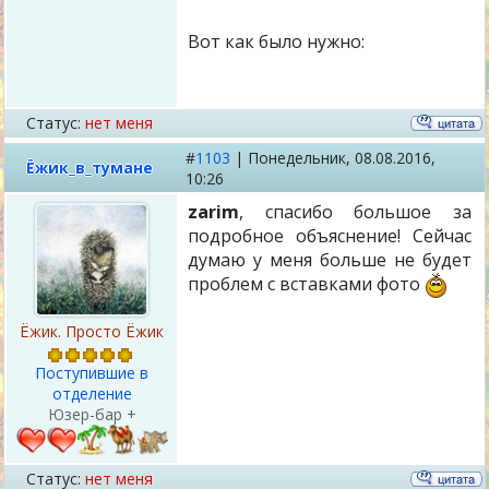
Вот как было нужно:
Статус:
нет меня
#
1103
|
Понедельник,
08.08.2016,
Ёжик_в_тумане
10:26
zarim
, спасибо большое за
подробное объяснение! Сейчас
думаю у меня больше не будет
проблем с вставками фото
Ёжик. Просто Ёжик
Поступившие в
отделение
Юзер-бар +
Статус:
нет меня