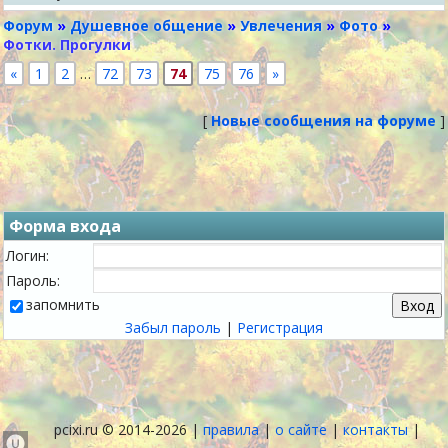
Форум
»
Душевное общение
»
Увлечения
»
Фото
»
Фотки. Прогулки
«
1
2
…
72
73
74
75
76
»
[
Новые сообщения на форуме
]
Форма входа
Логин:
Пароль:
запомнить
Забыл пароль
|
Регистрация
pcixi.ru © 2014-2026 |
правила
|
о сайте
|
контакты
|