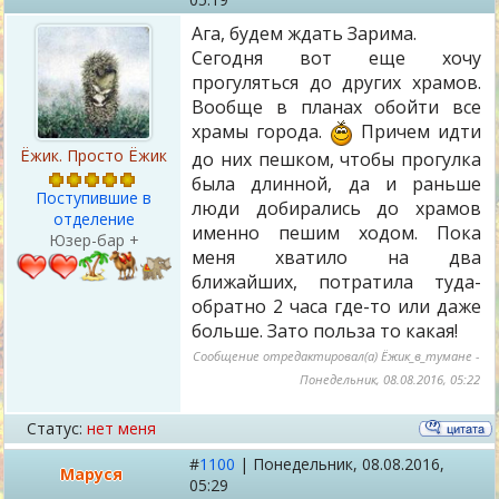
Ага, будем ждать Зарима.
Сегодня вот еще хочу
прогуляться до других храмов.
Вообще в планах обойти все
храмы города.
Причем идти
Ёжик. Просто Ёжик
до них пешком, чтобы прогулка
была длинной, да и раньше
Поступившие в
люди добирались до храмов
отделение
именно пешим ходом. Пока
Юзер-бар +
меня хватило на два
ближайших, потратила туда-
обратно 2 часа где-то или даже
больше. Зато польза то какая!
Сообщение отредактировал(а)
Ёжик_в_тумане
-
Понедельник, 08.08.2016, 05:22
Статус:
нет меня
#
1100
|
Понедельник,
08.08.2016,
Маруся
05:29