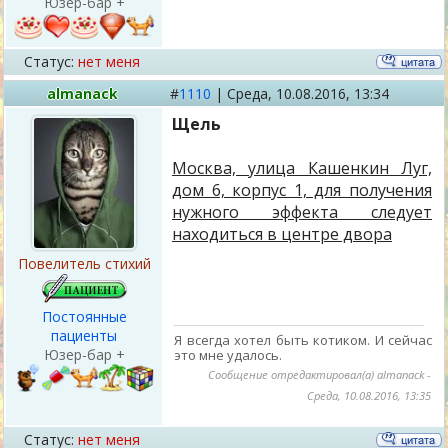
Юзер-бар +
Статус:
нет меня
almanack
#
1110
|
Среда,
10.08.2016, 13:34
Щель
Москва, улица Кашенкин Луг,
дом 6, корпус 1, для получения
нужного эффекта следует
находиться в центре двора
Повелитель стихий
Постоянные
пациенты
Я всегда хотел быть котиком. И сейчас
Юзер-бар +
это мне удалось.
Сообщение отредактировал(а)
almanack
-
Среда, 10.08.2016, 13:35
Статус:
нет меня