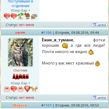
Поступившие в
отделение
Юзер-бар +
Статус:
нет меня
zarim
#
1106
|
Вторник,
09.08.2016, 09:44
Ёжик_в_тумане
, фотки
хорошие
а где все люди?
Почти никого не видно
Много у вас мест красивых
Охотник
Юзер-бар +
Статус:
нет меня
Маруся
#
1107
|
Вторник,
09.08.2016, 09:53