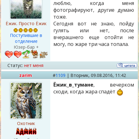
люблю, когда меня
фотографируют, другие думаю
тоже.
Сегодня вот не знаю, пойду
Ёжик. Просто Ёжик
гулять или нет, после
Поступившие в
вчерашнего еще отойти не
отделение
могу, по жаре три часа топала.
Юзер-бар +
Статус:
нет меня
zarim
#
1109
|
Вторник,
09.08.2016, 11:42
Ёжик_в_тумане
, вечерком
сходи, когда жара спадёт
Охотник