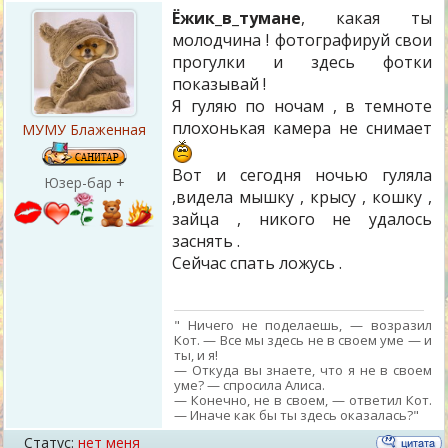
Ёжик_в_тумане
, какая ты
молодчина ! фотографируй свои
прогулки и здесь фотки
показывай !
Я гуляю по ночам , в темноте
плохонькая камера не снимает
МУМУ Блаженная
Вот и сегодня ночью гуляла
Юзер-бар +
,видела мышку , крысу , кошку ,
зайца , никого не удалось
заснять .
Сейчас спать ложусь .
" Ничего не поделаешь, — возразил
Кот. — Все мы здесь не в своем уме — и
ты, и я!
— Откуда вы знаете, что я не в своем
уме? — спросила Алиса.
— Конечно, не в своем, — ответил Кот.
— Иначе как бы ты здесь оказалась?"
Статус:
нет меня