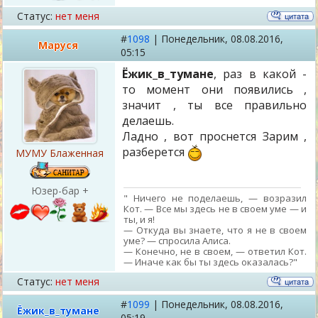
Статус:
нет меня
#
1098
|
Понедельник,
08.08.2016,
Маруся
05:15
Ёжик_в_тумане
, раз в какой -
то момент они появились ,
значит , ты все правильно
делаешь.
Ладно , вот проснется Зарим ,
разберется
МУМУ Блаженная
Юзер-бар +
" Ничего не поделаешь, — возразил
Кот. — Все мы здесь не в своем уме — и
ты, и я!
— Откуда вы знаете, что я не в своем
уме? — спросила Алиса.
— Конечно, не в своем, — ответил Кот.
— Иначе как бы ты здесь оказалась?"
Статус:
нет меня
#
1099
|
Понедельник,
08.08.2016,
Ёжик_в_тумане
05:19