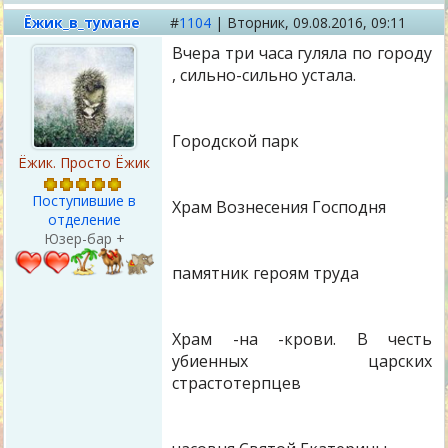
Ёжик_в_тумане
#
1104
|
Вторник,
09.08.2016, 09:11
Вчера три часа гуляла по городу
, сильно-сильно устала.
Городской парк
Ёжик. Просто Ёжик
Поступившие в
Храм Вознесения Господня
отделение
Юзер-бар +
памятник героям труда
Храм -на -крови. В честь
убиенных царских
страстотерпцев