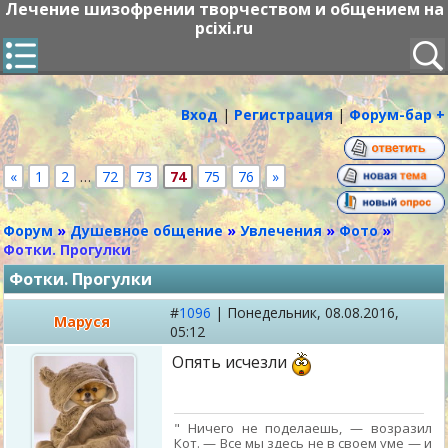
Лечение шизофрении творчеством и общением на
pcixi.ru
Вход
|
Регистрация
|
Форум-бар +
«
1
2
…
72
73
74
75
76
»
Форум
»
Душевное общение
»
Увлечения
»
Фото
»
Фотки. Прогулки
Фотки. Прогулки
#
1096
|
Понедельник,
08.08.2016,
Маруся
05:12
Опять исчезли
" Ничего не поделаешь, — возразил
Кот. — Все мы здесь не в своем уме — и