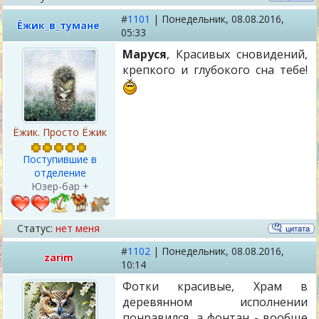
#
1101
|
Понедельник,
08.08.2016,
Ёжик_в_тумане
05:33
Маруся
, Красивых сновидений,
крепкого и глубокого сна тебе!
Ёжик. Просто Ёжик
Поступившие в
отделение
Юзер-бар +
Статус:
нет меня
#
1102
|
Понедельник,
08.08.2016,
zarim
10:14
Фотки красивые, Храм в
деревянном исполнении
понравился, а фонтан - вообще