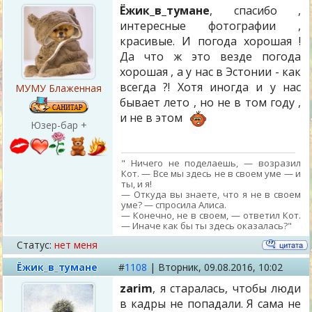
Ёжик_в_тумане
, спасибо ,
интересные фотографии ,
красивые. И погода хорошая !
Да что ж это везде погода
хорошая , а у нас в Эстонии - как
всегда ?! Хотя иногда и у нас
МУМУ Блаженная
бывает лето , но не в том году ,
и не в этом
Юзер-бар +
" Ничего не поделаешь, — возразил
Кот. — Все мы здесь не в своем уме — и
ты, и я!
— Откуда вы знаете, что я не в своем
уме? — спросила Алиса.
— Конечно, не в своем, — ответил Кот.
— Иначе как бы ты здесь оказалась?"
Статус:
нет меня
Ёжик_в_тумане
#
1108
|
Вторник,
09.08.2016, 10:02
zarim
, я старалась, чтобы люди
в кадры не попадали. Я сама не