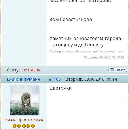
часовня Святой Екатерины
дом Севастьянова
памятник основателям города -
Татищеву и де Геннину
Сообщение отредактировал(а)
Ёжик_в_тумане
-
Вторник, 09.08.2016, 09:12
Статус:
нет меня
Ёжик_в_тумане
#
1105
|
Вторник,
09.08.2016, 09:14
цветочки
Ёжик. Просто Ёжик