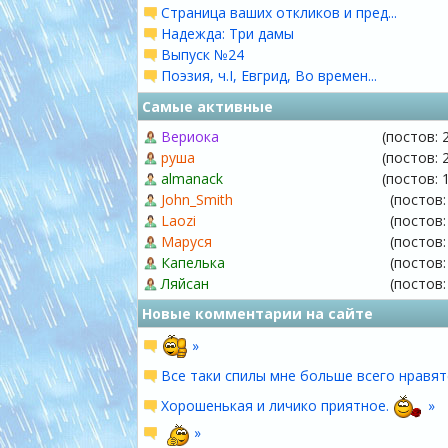
Страница ваших откликов и пред...
Надежда: Три дамы
Выпуск №24
Поэзия, ч.I, Евгрид, Во времен...
Самые активные
Вериока
(постов: 
руша
(постов: 
almanack
(постов: 
John_Smith
(постов:
Laozi
(постов:
Маруся
(постов:
Капелька
(постов:
Ляйсан
(постов:
Новые комментарии на сайте
»
Все таки спилы мне больше всего нравят
Хорошенькая и личико приятное.
»
»