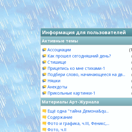
Информация для пользователей
Активные темы
Ассоциации
(
Как прошел сегодняшний день?
Стишище
Прицепись ко мне стихами-1
Подбери слово, начинающееся на дв...
Няшки
Анекдоты
Прикольные картинки-1
Материалы Арт-Журнала
Ещё одна "тайна Демона&qu...
Содержание
Фото и графика, ч.III, Феникс,...
Фото, ч.II