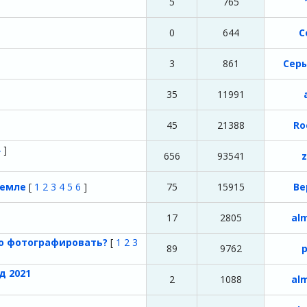
5
765
0
644
С
3
861
Сер
35
11991
45
21388
Ro
4
]
656
93541
z
Земле
[
1
2
3
4
5
6
]
75
15915
Ве
17
2805
al
го фотографировать?
[
1
2
3
89
9762
д 2021
2
1088
al