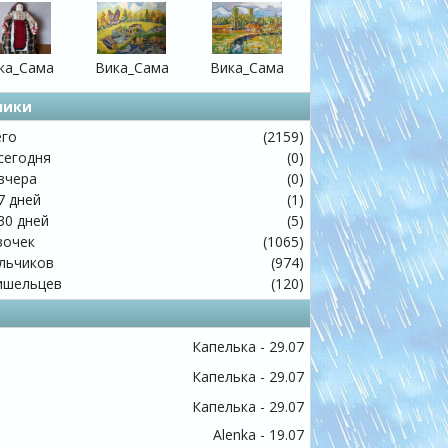
ка_Сама
Вика_Сама
Вика_Сама
чики
го
(2159)
сегодня
(0)
вчера
(0)
7 дней
(1)
30 дней
(5)
очек
(1065)
ьчиков
(974)
шельцев
(120)
Капелька - 29.07
Капелька - 29.07
Капелька - 29.07
Alenka - 19.07