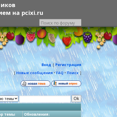
ников
м на pcixi.ru
Вход
|
Регистрация
[
Новые сообщения
•
FAQ
•
Поиск
]
ор темы
Обновления
↓