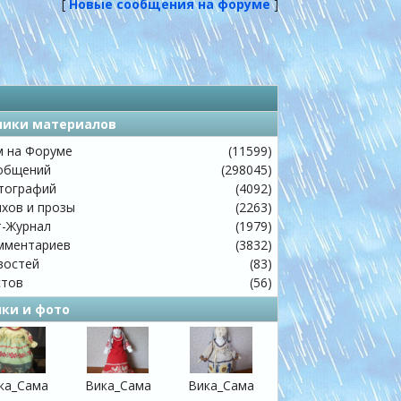
[
Новые сообщения на форуме
]
чики материалов
 на Форуме
(11599)
общений
(298045)
ографий
(4092)
хов и прозы
(2263)
-Журнал
(1979)
ментариев
(3832)
остей
(83)
тов
(56)
нки и фото
ка_Сама
Вика_Сама
Вика_Сама