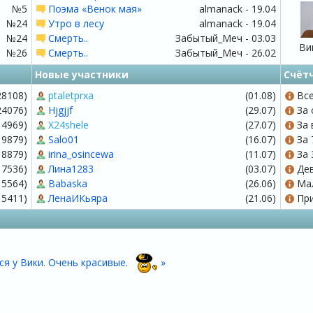
№5
Поэма «Венок мая»
almanack - 19.04
№24
Утро в лесу
almanack - 19.04
№24
Смерть..
Забытый_Меч - 03.03
Ви
№26
Смерть..
Забытый_Меч - 26.02
Новые участники
Счёт
28108)
ptaletprxa
(01.08)
Все
24076)
Hjgjjf
(29.07)
За 
14969)
X24shele
(27.07)
За 
 9879)
Salo01
(16.07)
За 
 8879)
irina_osincewa
(11.07)
За 
 7536)
Лина1283
(03.07)
Дев
 5564)
Babaska
(26.06)
Мал
 5411)
ЛенаИКьяра
(21.06)
При
ся у Вики. Очень красивые.
»