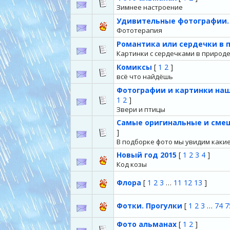
Зимнее настроение
Удивительные фотографии
Фототерапия
Романтика или сердечки в
Картинки с сердечками в природ
Комиксы
[
1
2
]
всё что найдёшь
Фотографии и картинки наш
1
2
]
Звери и птицы
Самые оригинальные и сме
]
В подборке фото мы увидим каки
Новый год 2015
[
1
2
3
4
]
Код козы
Флора
[
1
2
3
…
11
12
13
]
Фотки. Прогулки
[
1
2
3
…
74
7
Фото альманах
[
1
2
]