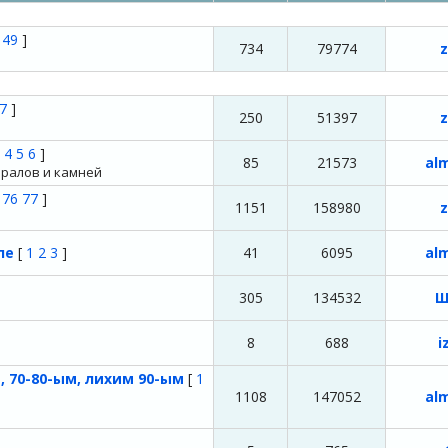
49
]
734
79774
z
7
]
250
51397
z
4
5
6
]
85
21573
al
ралов и камней
76
77
]
1151
158980
z
але
[
1
2
3
]
41
6095
al
305
134532
Ш
8
688
i
, 70-80-ым, лихим 90-ым
[
1
1108
147052
al