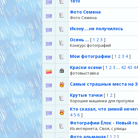
1810
Фото Семена
Фото Семена
Икону....не получилось
Осень ...
[
1
2
3
]
Конкурс фотографий
Мои фотографии
[
1
2
3
4
]
Краски осени
[
1
2
3
…
42
43
4
фотовыставка
Самые страшные места на 
Крутые тачки
[
1
2
]
Хорошие машинки для прогулки
Кто сказал, что зимой нече
4
5
6
]
Фотографии Ёлок - Новый го
Из интернета, Своя, с улицы
Фото альманах
[
1
2
]