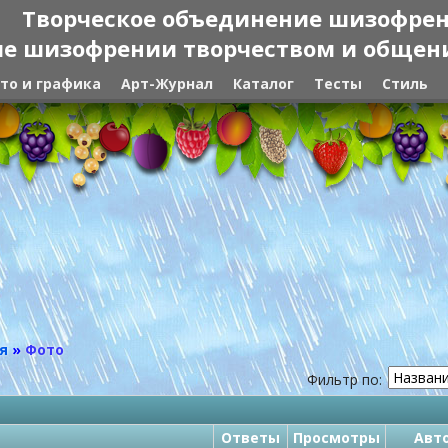
Творческое объединение шизофре
е шизофрении творчеством и общение
то и графика
Арт-Журнал
Каталог
Тесты
Стиль
я
»
Фото
Фильтр по:
Ответы
Просмотры
Авт