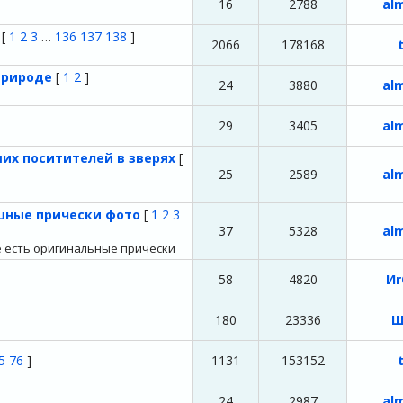
16
2788
al
.
[
1
2
3
…
136
137
138
]
2066
178168
 природе
[
1
2
]
24
3880
al
е
29
3405
al
их поситителей в зверях
[
25
2589
al
шные прически фото
[
1
2
3
37
5328
al
е есть оригинальные прически
58
4820
Иr
180
23336
Ш
5
76
]
1131
153152
24
2987
al