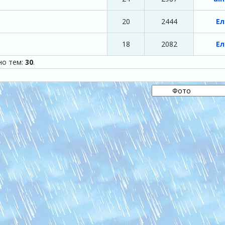
20
2444
Ел
18
2082
Ел
но тем:
30
.