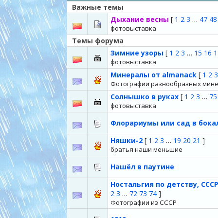
Важные темы
Дыхание весны
[
1
2
3
…
47
48
фотовыставка
Темы форума
Зимние узоры
[
1
2
3
…
15
16
1
фотовыставка
Минералы от almanack
[
1
2
3
Фотографии разнообразных мине
Солнышко в руках
[
1
2
3
…
75
фотовыставка
Флорариумы или сад в бок
Няшки-2
[
1
2
3
…
19
20
21
]
братья наши меньшие
Нашёл в паутине
Ностальгия по детству, СССР
2
3
…
72
73
74
]
Фотографии из СССР