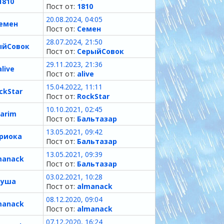
1810
Пост от:
1810
20.08.2024, 04:05
емен
Пост от:
Семен
28.07.2024, 21:50
ыйСовок
Пост от:
СерыйСовок
29.11.2023, 21:36
alive
Пост от:
alive
15.04.2022, 11:11
ckStar
Пост от:
RockStar
10.10.2021, 02:45
arim
Пост от:
Бальтазар
13.05.2021, 09:42
риока
Пост от:
Бальтазар
13.05.2021, 09:39
manack
Пост от:
Бальтазар
03.02.2021, 10:28
руша
Пост от:
almanack
08.12.2020, 09:04
manack
Пост от:
almanack
07.12.2020, 16:24