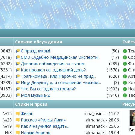
Свежие обсуждения
Счёт
10843)
С праздником!
(50)
Тем
(7618)
СМЭ Судебно Медицинская Эксперти...
(17)
Со
(6242)
Дневник наблюдения за сыном.
(289)
Фот
(5361)
Как прошел сегодняшний день?
(1578)
Сти
(4314)
Трагикомедь, или Нарочно не прид...
(626)
Арт
(4289)
Ищу Девушку для отношений.Нижний...
(3)
Ком
(4167)
Что Вы сегодня готовили?
(1903)
Нов
(3933)
Моя музыка-2
(1910)
Тес
Стихи и проза
Рису
№15
Жизнь
irina_osinc - 11.07
№23
Рассказ «Рилсы Лики»
almanack - 28.06
№19
Как я научился ездить...
almanack - 25.05
Ви
№3
Новый Апрель
almanack - 19.04