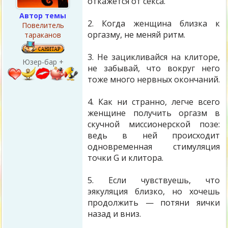
откажется от секса.
Автор темы
2. Когда женщина близка к
Повелитель
оргазму, не меняй ритм.
тараканов
3. Не зацикливайся на клиторе,
Юзер-бар +
не забывай, что вокруг него
тоже много нервных окончаний.
4. Как ни странно, легче всего
женщине получить оргазм в
скучной миссионерской позе:
ведь в ней происходит
одновременная стимуляция
точки G и клитора.
5. Если чувствуешь, что
эякуляция близко, но хочешь
продолжить — потяни яички
назад и вниз.