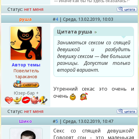
— Иначе как бы ты здесь оказалась?"
Статус:
нет меня
руша
#
4
|
Среда,
13.02.2019, 10:03
Цитата
руша
Заниматься сексом со спящей
девушкой и разбудить
девушку сексом — две большие
разницы. Допустим только
Автор темы
второй вариант.
Повелитель
тараканов
Утренний секас это очень и
Юзер-бар +
очень
Статус:
нет меня
Шико
#
5
|
Среда,
13.02.2019, 10:47
Секс со спящей девушкой?
Говорят сон - это маленькая