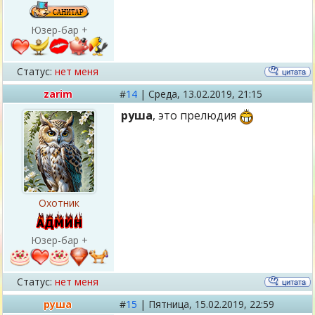
Юзер-бар +
Статус:
нет меня
zarim
#
14
|
Среда,
13.02.2019, 21:15
руша
, это прелюдия
Охотник
Юзер-бар +
Статус:
нет меня
руша
#
15
|
Пятница,
15.02.2019, 22:59