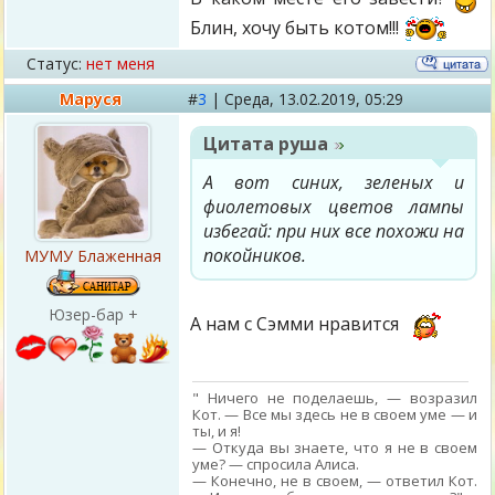
Блин, хочу быть котом!!!
Статус:
нет меня
Маруся
#
3
|
Среда,
13.02.2019, 05:29
Цитата
руша
А вот синих, зеленых и
фиолетовых цветов лампы
избегай: при них все похожи на
покойников.
МУМУ Блаженная
Юзер-бар +
А нам с Сэмми нравится
" Ничего не поделаешь, — возразил
Кот. — Все мы здесь не в своем уме — и
ты, и я!
— Откуда вы знаете, что я не в своем
уме? — спросила Алиса.
— Конечно, не в своем, — ответил Кот.