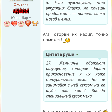
5. Если чувствуешь, что
Охотник
эякуляция близко, но хочешь
продолжить — потяни яички
Юзер-бар +
назад и вниз.
Ага, оторви их нафиг, точно
поможет!
Цитата
руша
27. Женщины обожают
ощущение, которое дарит
прикосновение к их коже
натурального меха. Но не
занимайся с ней сексом на ее
шубе или коте! Заведи
специальный кусок меха.
В каком месте его завести?