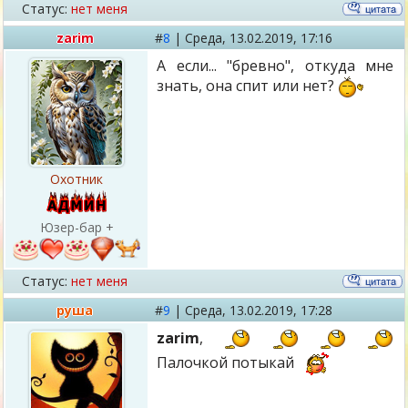
Статус:
нет меня
zarim
#
8
|
Среда,
13.02.2019, 17:16
А если... "бревно", откуда мне
знать, она спит или нет?
Охотник
Юзер-бар +
Статус:
нет меня
руша
#
9
|
Среда,
13.02.2019, 17:28
zarim
,
Палочкой потыкай