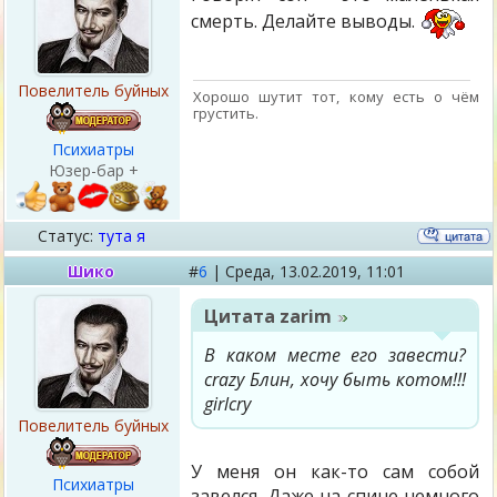
смерть. Делайте выводы.
Повелитель буйных
Хорошо шутит тот, кому есть о чём
грустить.
Психиатры
Юзер-бар +
Статус:
тута я
Шико
#
6
|
Среда,
13.02.2019, 11:01
Цитата
zarim
В каком месте его завести?
crazy Блин, хочу быть котом!!!
girlcry
Повелитель буйных
У меня он как-то сам собой
Психиатры
завелся. Даже на спине немного