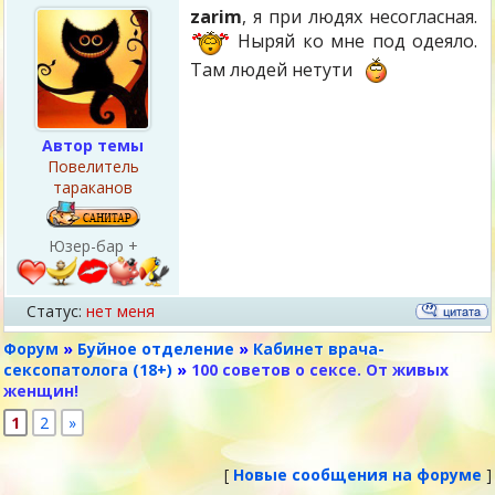
zarim
, я при людях несогласная.
Ныряй ко мне под одеяло.
Там людей нетути
Автор темы
Повелитель
тараканов
Юзер-бар +
Статус:
нет меня
Форум
»
Буйное отделение
»
Кабинет врача-
сексопатолога (18+)
»
100 советов о сексе. От живых
женщин!
1
2
»
[
Новые сообщения на форуме
]