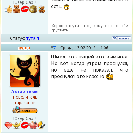
Юзер-бар +
есть.
Хорошо шутит тот, кому есть о чём
грустить.
Статус:
тута я
руша
#
7
|
Среда,
13.02.2019, 11:06
Шико
, со спящей это вымысел.
Но вот когда утром проснулся,
но еще не показал, что
проснулся, это классно
Автор темы
Повелитель
тараканов
Юзер-бар +