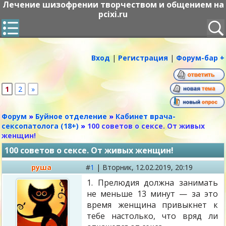
Лечение шизофрении творчеством и общением на
pcixi.ru
Вход
|
Регистрация
|
Форум-бар +
1
2
»
Форум
»
Буйное отделение
»
Кабинет врача-
сексопатолога (18+)
»
100 советов о сексе. От живых
женщин!
100 советов о сексе. От живых женщин!
руша
#
1
|
Вторник,
12.02.2019, 20:19
1. Прелюдия должна занимать
не меньше 13 минут — за это
время женщина привыкнет к
тебе настолько, что вряд ли