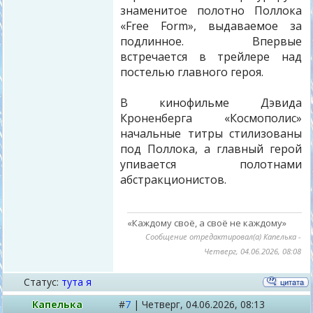
знаменитое полотно Поллока
«Free Form», выдаваемое за
подлинное. Впервые
встречается в трейлере над
постелью главного героя.
В кинофильме Дэвида
Кроненберга «Космополис»
начальные титры стилизованы
под Поллока, а главный герой
упивается полотнами
абстракционистов.
«Каждому своё, а своё не каждому»
Сообщение отредактировал(а)
Капелька
-
Четверг, 04.06.2026, 08:08
Статус:
тута я
Капелька
#
7
|
Четверг,
04.06.2026, 08:13