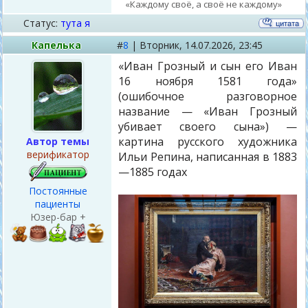
«Каждому своё, а своё не каждому»
Статус:
тута я
Капелька
#
8
|
Вторник,
14.07.2026, 23:45
«Иван Грозный и сын его Иван
16 ноября 1581 года»
(ошибочное разговорное
название — «Иван Грозный
убивает своего сына») —
картина русского художника
Автор темы
верификатор
Ильи Репина, написанная в 1883
—1885 годах
Постоянные
пациенты
Юзер-бар +