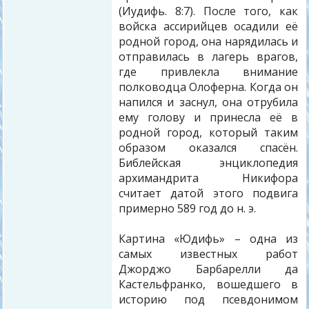
(Иудифь. 8:7). После того, как
войска ассирийцев осадили её
родной город, она нарядилась и
отправилась в лагерь врагов,
где привлекла внимание
полководца Олоферна. Когда он
напился и заснул, она отрубила
ему голову и принесла её в
родной город, который таким
образом оказался спасён.
Библейская энциклопедия
архимандрита Никифора
считает датой этого подвига
примерно 589 год до н. э.
Картина «Юдифь» – одна из
самых известных работ
Джорджо Барбарелли да
Кастельфранко, вошедшего в
историю под псевдонимом