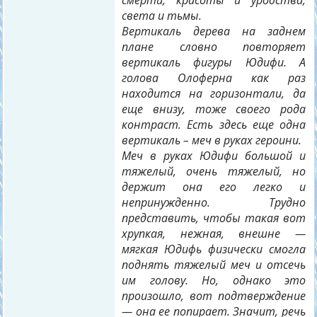
смерти, красоты и уродства,
света и тьмы.
Вертикаль дерева на заднем
плане словно повторяет
вертикаль фигуры Юдифи. А
голова Олоферна как раз
находится на горизонтали, да
еще внизу, тоже своего рода
контраст. Есть здесь еще одна
вертикаль – меч в руках героини.
Меч в руках Юдифи большой и
тяжелый, очень тяжелый, но
держит она его легко и
непринужденно. Трудно
представить, чтобы такая вот
хрупкая, нежная, внешне —
мягкая Юдифь физически смогла
поднять тяжелый меч и отсечь
им голову. Но, однако это
произошло, вот подтверждение
— она ее попирает. Значит, речь