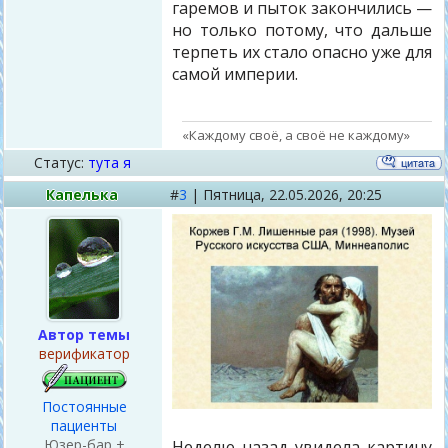
гаремов и пыток закончились —
но только потому, что дальше
терпеть их стало опасно уже для
самой империи.
«Каждому своё, а своё не каждому»
Статус:
тута я
Капелька
#
3
|
Пятница,
22.05.2026, 20:25
Автор темы
верификатор
Постоянные
пациенты
Юзер-бар +
Неделю назад увидела картину