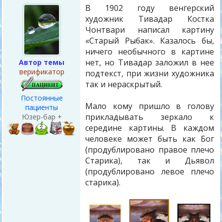
В 1902 году венгерский
художник Тивадар Костка
Чонтвари написал картину
«Старый Рыбак». Казалось бы,
ничего необычного в картине
нет, но Тивадар заложил в нее
Автор темы
верификатор
подтекст, при жизни художника
так и нераскрытый.
Постоянные
Мало кому пришло в голову
пациенты
прикладывать зеркало к
Юзер-бар +
середине картины. В каждом
человеке может быть как Бог
(продублировано правое плечо
Старика), так и Дьявол
(продублировано левое плечо
старика).