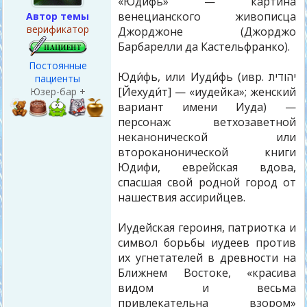
«Юдифь» — картина
венецианского живописца
Автор темы
верификатор
Джорджоне (Джорджо
Барбарелли да Кастельфранко).
Постоянные
Юди́фь, или Иуди́фь (ивр. יהודית‎
пациенты
[Йехуди́т] — «иудейка»; женский
Юзер-бар +
вариант имени Иуда) —
персонаж ветхозаветной
неканонической или
второканонической книги
Юдифи, еврейская вдова,
спасшая свой родной город от
нашествия ассирийцев.
Иудейская героиня, патриотка и
символ борьбы иудеев против
их угнетателей в древности на
Ближнем Востоке, «красива
видом и весьма
привлекательна взором»