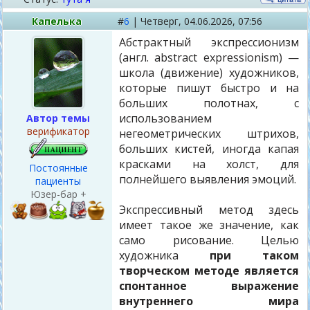
Капелька
#
6
|
Четверг,
04.06.2026, 07:56
Абстрактный экспрессионизм
(англ. abstract expressionism) —
школа (движение) художников,
которые пишут быстро и на
больших полотнах, с
использованием
Автор темы
верификатор
негеометрических штрихов,
больших кистей, иногда капая
красками на холст, для
Постоянные
полнейшего выявления эмоций.
пациенты
Юзер-бар +
Экспрессивный метод здесь
имеет такое же значение, как
само рисование. Целью
художника
при таком
творческом методе является
спонтанное выражение
внутреннего мира