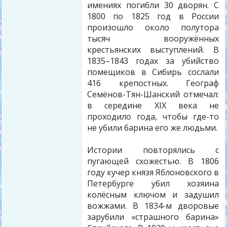
имениях погибли 30 дворян. С
1800 по 1825 год в России
произошло около полутора
тысяч вооружённых
крестьянских выступлений. В
1835–1843 годах за убийство
помещиков в Сибирь сослали
416 крепостных. Географ
Семёнов-Тян-Шанский отмечал:
в середине XIX века не
проходило года, чтобы где-то
не убили барина его же людьми.
Истории повторялись с
пугающей схожестью. В 1806
году кучер князя Яблоновского в
Петербурге убил хозяина
колёсным ключом и задушил
вожжами. В 1834-м дворовые
зарубили «страшного барина»