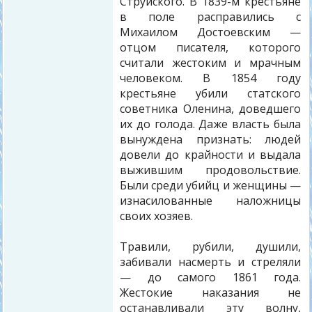
Струйского. В 1839-м крестьяне
в поле расправились с
Михаилом Достоевским —
отцом писателя, которого
считали жестоким и мрачным
человеком. В 1854 году
крестьяне убили статского
советника Оленина, доведшего
их до голода. Даже власть была
вынуждена признать: людей
довели до крайности и выдала
выжившим продовольствие.
Были среди убийц и женщины —
изнасилованные наложницы
своих хозяев.
Травили, рубили, душили,
забивали насмерть и стреляли
— до самого 1861 года.
Жестокие наказания не
останавливали эту волну,