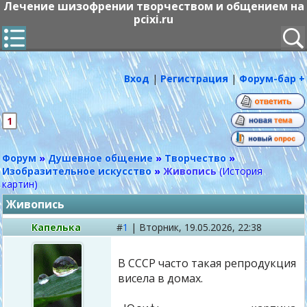
Лечение шизофрении творчеством и общением на
pcixi.ru
Вход
|
Регистрация
|
Форум-бар +
1
Форум
»
Душевное общение
»
Творчество
»
Изобразительное искусство
»
Живопись
(История
картин)
Живопись
Капелька
#
1
|
Вторник,
19.05.2026, 22:38
В СССР часто такая репродукция
висела в домах.