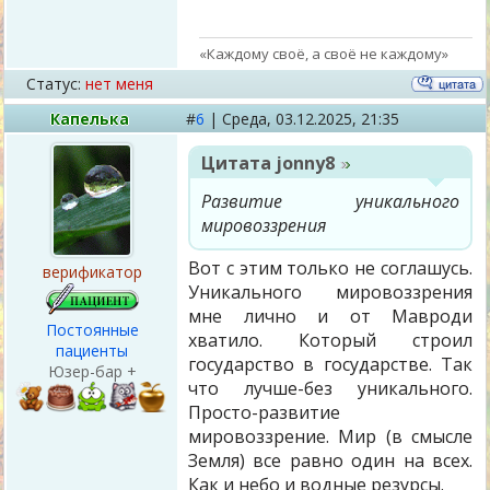
«Каждому своё, а своё не каждому»
Статус:
нет меня
Капелька
#
6
|
Среда,
03.12.2025, 21:35
Цитата
jonny8
Развитие уникального
мировоззрения
Вот с этим только не соглашусь.
верификатор
Уникального мировоззрения
мне лично и от Мавроди
Постоянные
хватило. Который строил
пациенты
государство в государстве. Так
Юзер-бар +
что лучше-без уникального.
Просто-развитие
мировоззрение. Мир (в смысле
Земля) все равно один на всех.
Как и небо и водные резурсы.