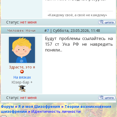
«Каждому своё, а своё не каждому»
Статус:
нет меня
Человек_Ночи
#
7
|
Суббота,
23.05.2026, 11:48
Будут проблемы ссылайтесь на
157 ст Ука РФ не навредить
поняли...
Здрасте, это я
На вязках
Юзер-бар +
Статус:
нет меня
Форум
»
Я и моя Шизофрения
»
Теории возникновения
шизофрении
»
Идентичность личности