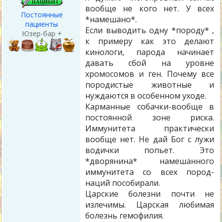
вообще не кого нет. У всех
Постоянные
*намешано*.
пациенты
Если выводить одну *породу* ,
Юзер-бар +
к примеру как это делают
кинологи, парода начинает
давать сбой на уровне
хромосомов и ген. Почему все
породистые животные и
нуждаются в особенном уходе.
Карманные собачки-вообще в
постоянной зоне риска.
Иммунитета практически
вообще нет. Не дай Бог с лужи
водички попьет. Это
*дворянина* намешанного
иммунитета со всех пород-
наций пособирали.
Царские болезни почти не
излечимы. Царская любимая
болезнь гемофилия.