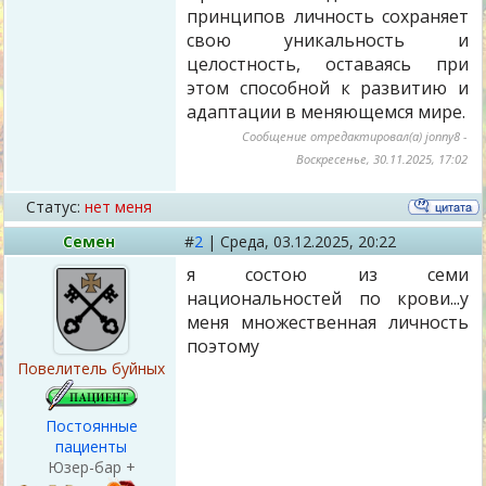
принципов личность сохраняет
свою уникальность и
целостность, оставаясь при
этом способной к развитию и
адаптации в меняющемся мире.
Сообщение отредактировал(а)
jonny8
-
Воскресенье, 30.11.2025, 17:02
Статус:
нет меня
Семен
#
2
|
Среда,
03.12.2025, 20:22
я состою из семи
национальностей по крови...у
меня множественная личность
поэтому
Повелитель буйных
Постоянные
пациенты
Юзер-бар +