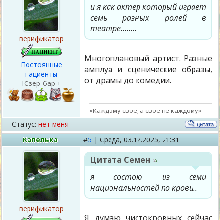
и я как актер который играет
семь разных ролей в
театре........
верификатор
Многоплановый артист. Разные
Постоянные
амплуа и сценические образы,
пациенты
от драмы до комедии.
Юзер-бар +
«Каждому своё, а своё не каждому»
Статус:
нет меня
Капелька
#
5
|
Среда,
03.12.2025, 21:31
Цитата
Семен
я состою из семи
национальностей по крови..
верификатор
Я думаю чистокровных сейчас