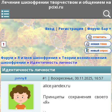
Лечение шизофрении творчеством и общением на
pcixi.ru
Вход
|
Регистрация
|
Форум-бар +
1
Форум
»
Я и моя Шизофрения
»
Теории возникновения
шизофрении
»
Идентичность личности
Идентичность личности
jonny8
#
1
|
Воскресенье,
30.11.2025, 16:57
alice.yandex.ru
Принципы сохранения своего
«Я»