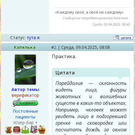
«Каждому своё, а своё не каждому»
Сообщение отредактировал(а)
Капелька
-
Среда, 09.04.2025, 08:40
Статус:
тута я
Капелька
#
2
|
Среда,
09.04.2025, 08:08
Практика.
Цитата
Парейдолия — склонность
Автор темы
видеть лица, фигуры
верификатор
животных и волшебных
существ в каких-то объектах.
Например, человек может
Постоянные
увидеть лицо в подгоревшей
пациенты
Юзер-бар +
гренке на сковородке или
посчитать дождь за окном