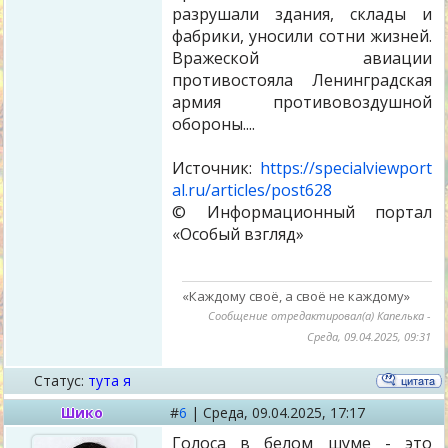
разрушали здания, склады и
фабрики, уносили сотни жизней.
Вражеской авиации
противостояла Ленинградская
армия противовоздушной
обороны....
Источник:
https://specialviewport
al.ru/articles/post628
© Информационный портал
«Особый взгляд»
«Каждому своё, а своё не каждому»
Сообщение отредактировал(а)
Капелька
-
Среда, 09.04.2025, 09:31
Статус:
тута я
Шико
#
6
|
Среда,
09.04.2025, 17:17
Голоса в белом шуме - это