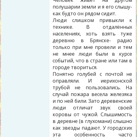
Человек живет на другом
полушарии земли и я его слышу-
как будто он рядом сидит.
Люди слишком привыкли к
технике. В отдалённых
населениях, хоть взять туже
деревню в Брянске- радио
только при мне провели и тем
не мнее люди были в курсе
событий, что в стране или там в
городе твориться.
Понятно голубей с почтой не
оправляли. И иерихонской
трубой не пользовались. На
случай пожара весела железяка
и по ней били. Зато деревенские
люди отличат звук своей
коровы от чужой. Слышимость
в деревне (в глухомани) слышно
как звезды падают. У городских
эта особенность часто