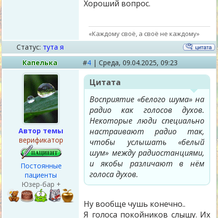
Хороший вопрос.
«Каждому своё, а своё не каждому»
Статус:
тута я
Капелька
#
4
|
Среда,
09.04.2025, 09:23
Цитата
Восприятие «белого шума» на
радио как голосов духов.
Некоторые люди специально
Автор темы
настраивают радио так,
верификатор
чтобы услышать «белый
шум» между радиостанциями,
и якобы различают в нём
Постоянные
голоса духов.
пациенты
Юзер-бар +
Ну вообще чушь конечно..
Я голоса покойников слышу. Их