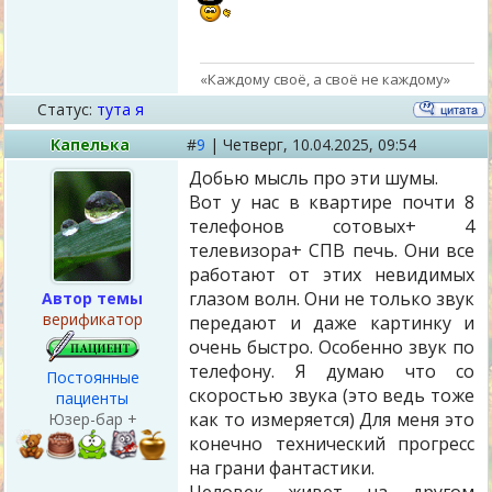
«Каждому своё, а своё не каждому»
Статус:
тута я
Капелька
#
9
|
Четверг,
10.04.2025, 09:54
Добью мысль про эти шумы.
Вот у нас в квартире почти 8
телефонов сотовых+ 4
телевизора+ СПВ печь. Они все
работают от этих невидимых
глазом волн. Они не только звук
Автор темы
верификатор
передают и даже картинку и
очень быстро. Особенно звук по
телефону. Я думаю что со
Постоянные
скоростью звука (это ведь тоже
пациенты
как то измеряется) Для меня это
Юзер-бар +
конечно технический прогресс
на грани фантастики.