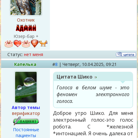
Охотник
Юзер-бар +
Статус:
нет меня
Капелька
#
8
|
Четверг,
10.04.2025, 09:21
Цитата
Шико
Голоса в белом шуме - это
феномен электронного
голоса.
Автор темы
Доброе утро Шико. Для меня
верификатор
электронный голос-это голос
робота. С *железной
Постоянные
*интонацией. Я очень далека от
пациенты