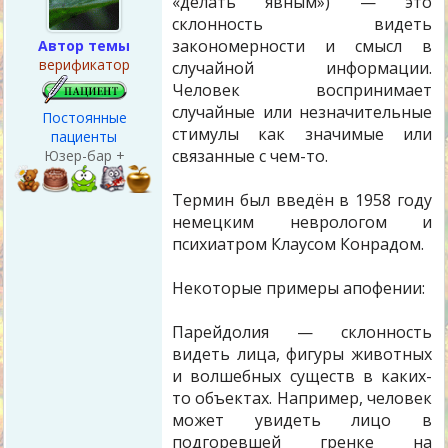
«делать явным») — это
склонность видеть
закономерности и смысл в
Автор темы
верификатор
случайной информации.
Человек воспринимает
случайные или незначительные
Постоянные
стимулы как значимые или
пациенты
связанные с чем-то.
Юзер-бар +
Термин был введён в 1958 году
немецким неврологом и
психиатром Клаусом Конрадом.
Некоторые примеры апофении:
Парейдолия — склонность
видеть лица, фигуры животных
и волшебных существ в каких-
то объектах. Например, человек
может увидеть лицо в
подгоревшей гренке на