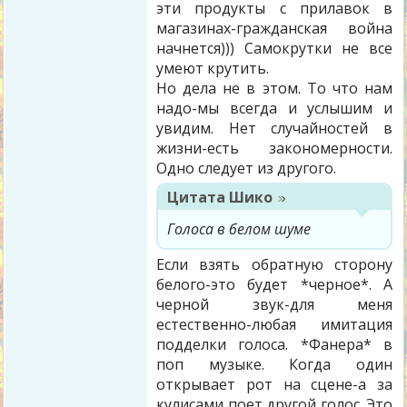
эти продукты с прилавок в
магазинах-гражданская война
начнется))) Самокрутки не все
умеют крутить.
Но дела не в этом. То что нам
надо-мы всегда и услышим и
увидим. Нет случайностей в
жизни-есть закономерности.
Одно следует из другого.
Цитата
Шико
Голоса в белом шуме
Если взять обратную сторону
белого-это будет *черное*. А
черной звук-для меня
естественно-любая имитация
подделки голоса. *Фанера* в
поп музыке. Когда один
открывает рот на сцене-а за
кулисами поет другой голос. Это