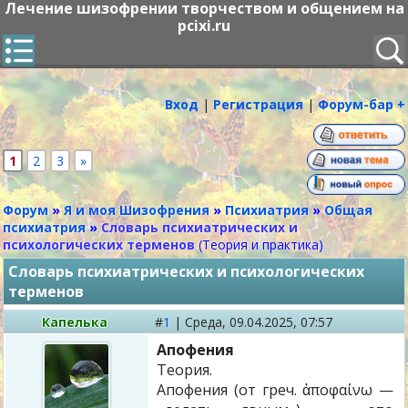
Лечение шизофрении творчеством и общением на
pcixi.ru
Вход
|
Регистрация
|
Форум-бар +
1
2
3
»
Форум
»
Я и моя Шизофрения
»
Психиатрия
»
Общая
психиатрия
»
Словарь психиатрических и
психологических терменов
(Теория и практика)
Словарь психиатрических и психологических
терменов
Капелька
#
1
|
Среда,
09.04.2025, 07:57
Апофения
Теория.
Апофения (от греч. ἀποφαίνω —