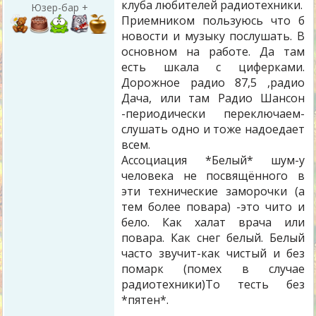
клуба любителей радиотехники.
Юзер-бар +
Приемником пользуюсь что б
новости и музыку послушать. В
основном на работе. Да там
есть шкала с циферками.
Дорожное радио 87,5 ,радио
Дача, или там Радио Шансон
-периодически переключаем-
слушать одно и тоже надоедает
всем.
Ассоциация *Белый* шум-у
человека не посвящённого в
эти технические заморочки (а
тем более повара) -это чито и
бело. Как халат врача или
повара. Как снег белый. Белый
часто звучит-как чистый и без
помарк (помех в случае
радиотехники)То тесть без
*пятен*.