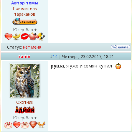
Автор темы
Повелитель
тараканов
Юзер-бар +
Статус:
нет меня
zarim
#
14
|
Четверг,
23.02.2017, 18:21
руша
, я уже и семян купил
Охотник
Юзер-бар +