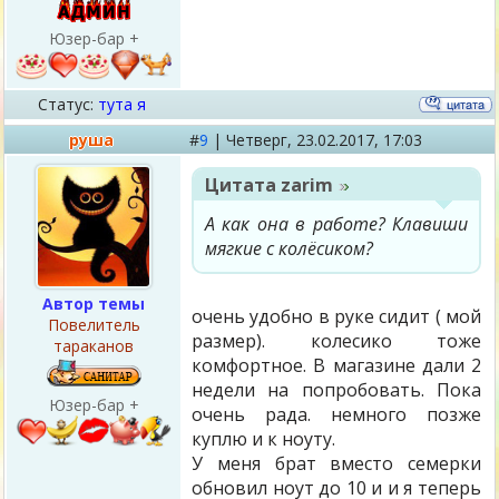
Юзер-бар +
Статус:
тута я
руша
#
9
|
Четверг,
23.02.2017, 17:03
Цитата
zarim
А как она в работе? Клавиши
мягкие с колёсиком?
Автор темы
очень удобно в руке сидит ( мой
Повелитель
размер). колесико тоже
тараканов
комфортное. В магазине дали 2
недели на попробовать. Пока
Юзер-бар +
очень рада. немного позже
куплю и к ноуту.
У меня брат вместо семерки
обновил ноут до 10 и и я теперь