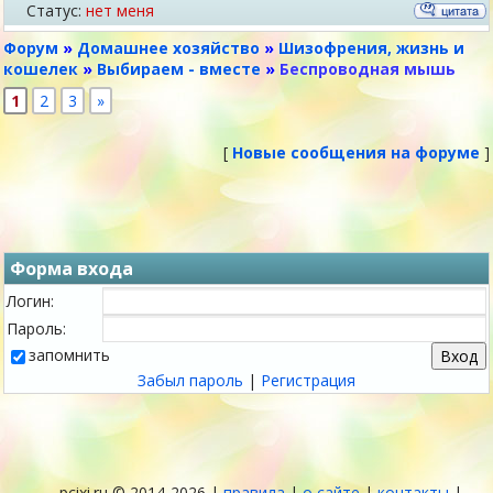
Статус:
нет меня
Форум
»
Домашнее хозяйство
»
Шизофрения, жизнь и
кошелек
»
Выбираем - вместе
»
Беспроводная мышь
1
2
3
»
[
Новые сообщения на форуме
]
Форма входа
Логин:
Пароль:
запомнить
Забыл пароль
|
Регистрация
pcixi.ru © 2014-2026 |
правила
|
о сайте
|
контакты
|