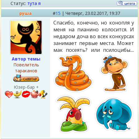
Статус:
тута я
руша
#
15
|
Четверг,
23.02.2017, 19:37
Спасибо, конечно, но конопля у
меня на пианино колосится. И
недаром доча во всех конкурсах
занимает первые места. Может
мак посеять? или псилоцибы....
Автор темы
Повелитель
тараканов
Юзер-бар +