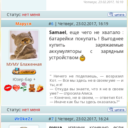
Четверг, 23.02.2017, 16:10
Статус:
нет меня
Маруся
#
6
|
Четверг,
23.02.2017, 16:19
Samael
, еще чего не хватало :
батарейки покупать ! Выгоднее
купить заряжаемые
аккумуляторы с зарядным
устройством
МУМУ Блаженная
" Ничего не поделаешь, — возразил
Юзер-бар +
Кот. — Все мы здесь не в своем уме — и
ты, и я!
— Откуда вы знаете, что я не в своем
уме? — спросила Алиса.
— Конечно, не в своем, — ответил Кот.
— Иначе как бы ты здесь оказалась?"
Статус:
нет меня
ИrОkеZz
#
7
|
Четверг,
23.02.2017, 16:24
руша
, извини конечно если