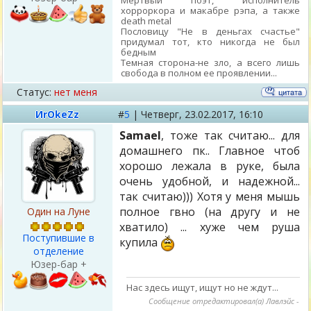
хорроркора и макабре рэпа, а также
death metal
Пословицу "Не в деньгах счастье"
придумал тот, кто никогда не был
бедным
Темная сторона-не зло, а всего лишь
свобода в полном ее проявлении...
Статус:
нет меня
ИrОkеZz
#
5
|
Четверг,
23.02.2017, 16:10
Samael
, тоже так считаю... для
домашнего пк.. Главное чтоб
хорошо лежала в руке, была
очень удобной, и надежной...
так считаю))) Хотя у меня мышь
полное гвно (на другу и не
Один на Луне
хватило) ... хуже чем руша
Поступившие в
купила
отделение
Юзер-бар +
Нас здесь ищут, ищут но не ждут...
Сообщение отредактировал(а)
Лавлэйс
-