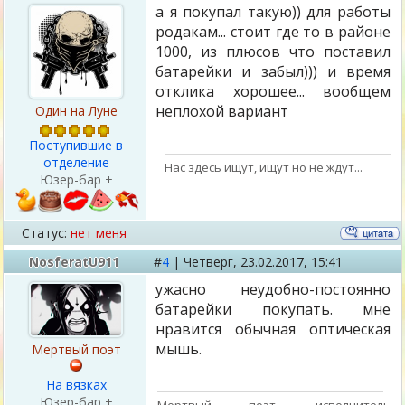
а я покупал такую)) для работы
родакам... стоит где то в районе
1000, из плюсов что поставил
батарейки и забыл))) и время
отклика хорошее... вообщем
неплохой вариант
Один на Луне
Поступившие в
отделение
Нас здесь ищут, ищут но не ждут...
Юзер-бар +
Статус:
нет меня
NosferatU911
#
4
|
Четверг,
23.02.2017, 15:41
ужасно неудобно-постоянно
батарейки покупать. мне
нравится обычная оптическая
мышь.
Мертвый поэт
На вязках
Юзер-бар +
Мертвый поэт, исполнитель