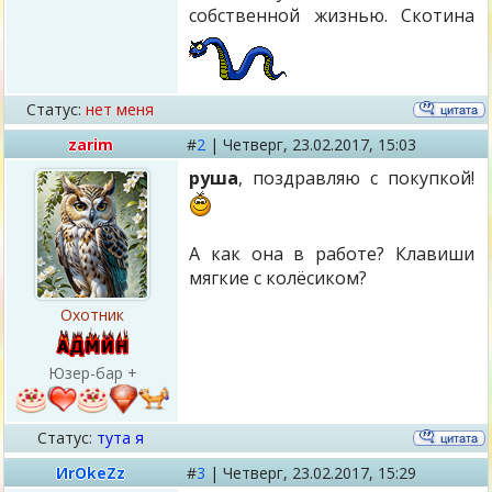
собственной жизнью. Скотина
Статус:
нет меня
zarim
#
2
|
Четверг,
23.02.2017, 15:03
руша
, поздравляю с покупкой!
А как она в работе? Клавиши
мягкие с колёсиком?
Охотник
Юзер-бар +
Статус:
тута я
ИrОkеZz
#
3
|
Четверг,
23.02.2017, 15:29