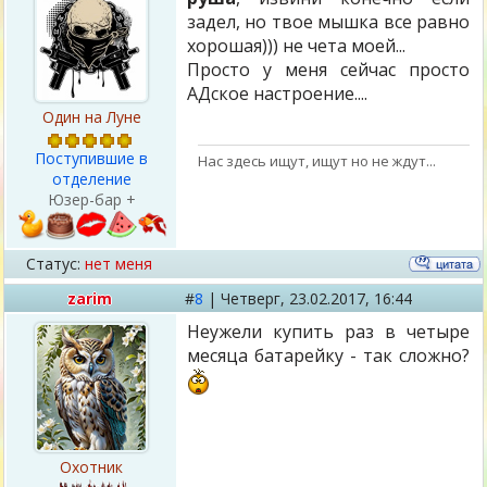
задел, но твое мышка все равно
хорошая))) не чета моей...
Просто у меня сейчас просто
АДское настроение....
Один на Луне
Поступившие в
Нас здесь ищут, ищут но не ждут...
отделение
Юзер-бар +
Статус:
нет меня
zarim
#
8
|
Четверг,
23.02.2017, 16:44
Неужели купить раз в четыре
месяца батарейку - так сложно?
Охотник