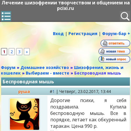
Лечение шизофрении творчеством и общением на
pcixi.ru
Вход
|
Регистрация
|
Форум-бар +
1
2
3
»
Форум
»
Домашнее хозяйство
»
Шизофрения, жизнь и
кошелек
»
Выбираем - вместе
»
Беспроводная мышь
Беспроводная мышь
руша
#
1
|
Четверг,
23.02.2017, 13:44
Дорогие психи, я себя
поздравила. Купила
беспроводную мышь. Все в
порядке, летает как обкуренный
таракан. Цена 990 р.