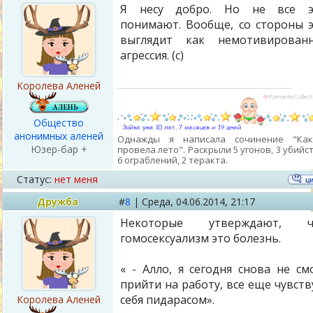
Я несу добро. Но не все э
понимают. Вообще, со стороны 
выглядит как немотивированн
агрессия. (с)
Королева Аленей
Общество
анонимных аленей
Однажды я написала сочинение "Ка
Юзер-бар +
провела лето". Раскрыли 5 угонов, 3 убийст
6 ограблений, 2 теракта.
Статус:
нет меня
Дружба
#
8
|
Среда,
04.06.2014, 21:17
Некоторые утверждают, ч
гомосексуализм это болезнь.
« - Алло, я сегодня снова не см
прийти на работу, все еще чувст
себя пидарасом».
Королева Аленей