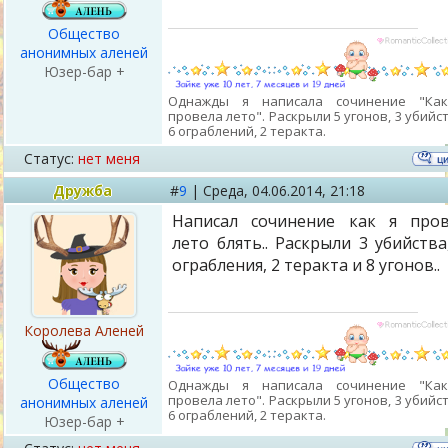
Общество
анонимных аленей
Юзер-бар +
Однажды я написала сочинение "Ка
провела лето". Раскрыли 5 угонов, 3 убийст
6 ограблений, 2 теракта.
Статус:
нет меня
Дружба
#
9
|
Среда,
04.06.2014, 21:18
Написал сочинение как я про
лето блять.. Раскрыли 3 убийства
ограбления, 2 теракта и 8 угонов..
Королева Аленей
Общество
Однажды я написала сочинение "Ка
провела лето". Раскрыли 5 угонов, 3 убийст
анонимных аленей
6 ограблений, 2 теракта.
Юзер-бар +