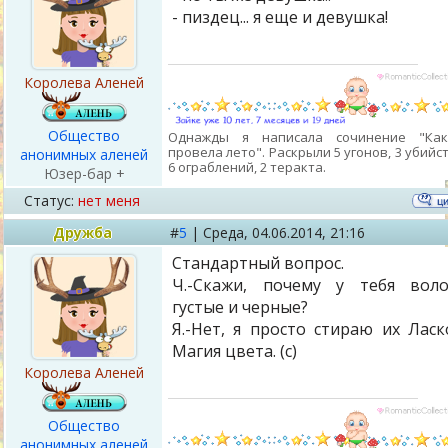
- пиздец... я еще и девушка!
Королева Аленей
Общество
Однажды я написала сочинение "Ка
провела лето". Раскрыли 5 угонов, 3 убийст
анонимных аленей
6 ограблений, 2 теракта.
Юзер-бар +
Статус:
нет меня
Дружба
#
5
|
Среда,
04.06.2014, 21:16
Стандартный вопрос.
Ч.-Скажи, почему у тебя вол
густые и черные?
Я.-Нет, я просто стираю их Ласк
Магия цвета. (с)
Королева Аленей
Общество
анонимных аленей