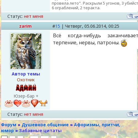
провела лето". Раскрыли 5 угонов, 3 убийст
6 ограблений, 2 теракта.
Статус:
нет меня
zarim
#
15
|
Четверг,
05.06.2014, 00:25
Всё когда-нибудь заканчивает
терпение, нервы, патроны.
Автор темы
Охотник
Юзер-бар +
Статус:
нет меня
Форум
»
Душевное общение
»
Афоризмы, притчи,
юмор
»
Забавные цитаты