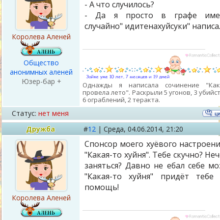
- А что случилось?
- Да я просто в графе име
случайно" идитенахуйсуки" написа
Королева Аленей
Общество
анонимных аленей
Юзер-бар +
Однажды я написала сочинение "Ка
провела лето". Раскрыли 5 угонов, 3 убийст
6 ограблений, 2 теракта.
Статус:
нет меня
Дружба
#
12
|
Среда,
04.06.2014, 21:20
Спонсор моего хуёвого настроени
"Какая-то хуйня". Тебе скучно? Не
заняться? Давно не ебал себе мо
"Какая-то хуйня" придёт тебе
помощь!
Королева Аленей