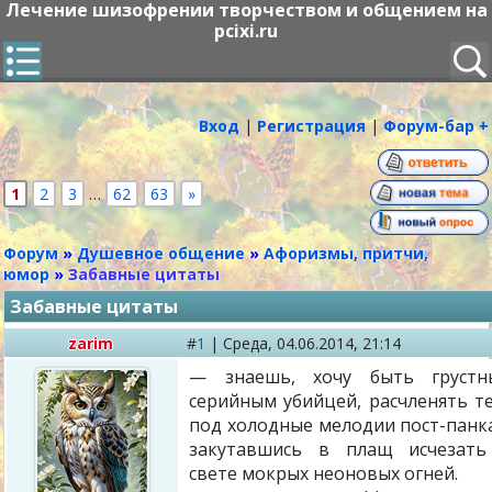
Лечение шизофрении творчеством и общением на
pcixi.ru
Вход
|
Регистрация
|
Форум-бар +
1
2
3
…
62
63
»
Форум
»
Душевное общение
»
Афоризмы, притчи,
юмор
»
Забавные цитаты
Забавные цитаты
zarim
#
1
|
Среда,
04.06.2014, 21:14
— знаешь, хочу быть грустн
серийным убийцей, расчленять т
под холодные мелодии пост-панк
закутавшись в плащ исчезать
свете мокрых неоновых огней.