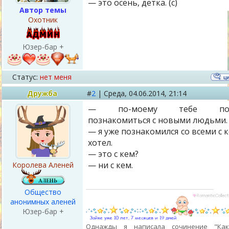
— это осень, детка. (с)
Автор темы
Охотник
Юзер-бар +
Статус:
нет меня
Дружба
#
2
|
Среда,
04.06.2014, 21:14
— по-моему тебе по
познакомиться с новыми людьми.
— я уже познакомился со всеми с 
хотел.
— это с кем?
— ни с кем.
Королева Аленей
Общество
анонимных аленей
Юзер-бар +
Однажды я написала сочинение "Ка