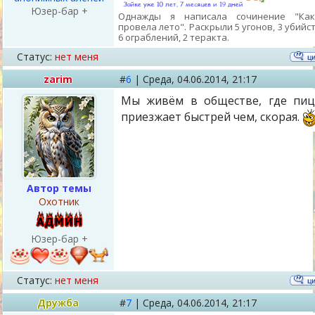
Юзер-бар +
Однажды я написала сочинение "Ка
провела лето". Раскрыли 5 угонов, 3 убийст
6 ограблений, 2 теракта.
Статус:
нет меня
zarim
#
6
|
Среда,
04.06.2014, 21:17
Мы живём в обществе, где пи
приезжает быстрей чем, скорая.
Автор темы
Охотник
Юзер-бар +
Статус:
нет меня
Дружба
#
7
|
Среда,
04.06.2014, 21:17