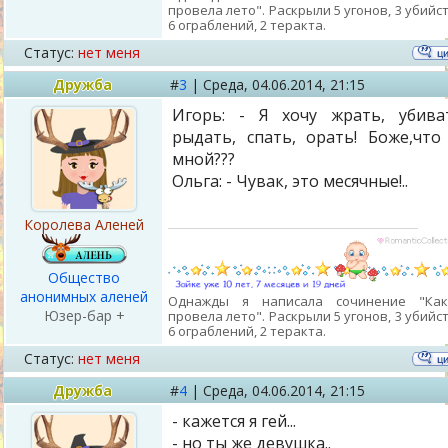
провела лето". Раскрыли 5 угонов, 3 убийст
6 ограблений, 2 теракта.
Статус:
нет меня
Дружба
#
3
|
Среда,
04.06.2014, 21:15
Игорь: - Я хочу жрать, убива
рыдать, спать, орать! Боже,что
мной???
Ольга: - Чувак, это месячные!..
Королева Аленей
Общество
анонимных аленей
Однажды я написала сочинение "Ка
Юзер-бар +
провела лето". Раскрыли 5 угонов, 3 убийст
6 ограблений, 2 теракта.
Статус:
нет меня
Дружба
#
4
|
Среда,
04.06.2014, 21:15
- кажется я гей...
- но ты же девушка..