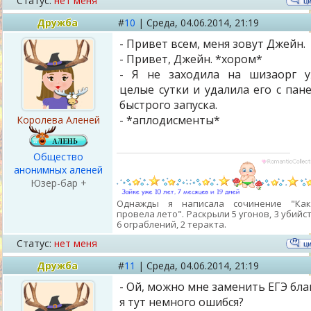
Статус:
нет меня
Дружба
#
10
|
Среда,
04.06.2014, 21:19
- Привет всем, меня зовут Джейн.
- Привет, Джейн. *хором*
- Я не заходила на шизаорг 
целые сутки и удалила его с пан
быстрого запуска.
- *аплодисменты*
Королева Аленей
Общество
анонимных аленей
Юзер-бар +
Однажды я написала сочинение "Ка
провела лето". Раскрыли 5 угонов, 3 убийст
6 ограблений, 2 теракта.
Статус:
нет меня
Дружба
#
11
|
Среда,
04.06.2014, 21:19
- Ой, можно мне заменить ЕГЭ бла
я тут немного ошибся?