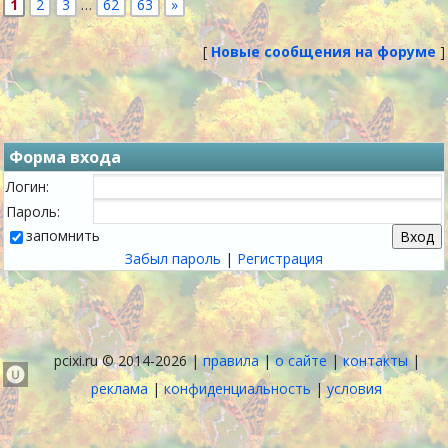
1
2
3
…
62
63
»
[
Новые сообщения на форуме
]
Форма входа
Логин:
Пароль:
запомнить
Забыл пароль
|
Регистрация
pcixi.ru © 2014-2026 |
правила
|
о сайте
|
контакты
|
реклама
|
конфиденциальность
|
условия