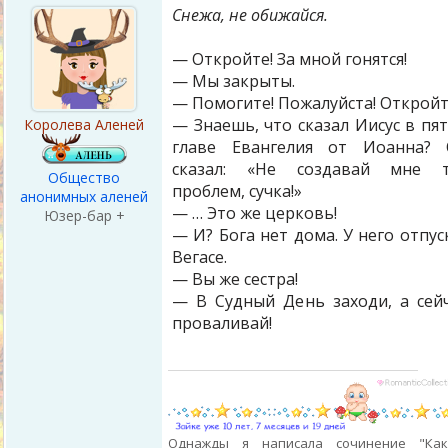
Снежа, не обижайся.
— Откройте! За мной гонятся!
— Мы закрыты.
— Помогите! Пожалуйста! Откройт
— Знаешь, что сказал Иисус в пя
Королева Аленей
главе Евангелия от Иоанна? 
сказал: «Не создавай мне т
Общество
проблем, сучка!»
анонимных аленей
— … Это же церковь!
Юзер-бар +
— И? Бога нет дома. У него отпус
Вегасе.
— Вы же сестра!
— В Судный День заходи, а сей
проваливай!
Однажды я написала сочинение "Ка