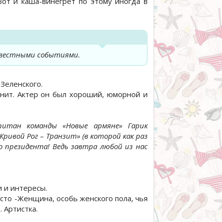
Вот и каша-винегрет по этому иногда в
известными событиями.
-Зеленского.
мнит. Актер он был хороший, юморной и
питан команды «Новые армяне» Гарик
ривой Рог – Транзит» (в которой как раз
о президента! Ведь завтра любой из нас
и и интересы.
то -Женщина, особь женского пола, чья
. Артистка.