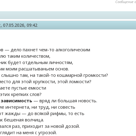
Сообщение 
г,
07.05.2026, 09:42
ов — дело пахнет чем-то алкоголическим
блю таким количеством,
ник будет отдельным личностям,
м моим расшатываньем основ.
 слышно там, на такой-то кошмарной громкости?
место для этой хрупкости, этой ломкости?
даете пустые емкости
этих крепких слов?
о зависимость
— вряд ли большая новость.
ие интернета, ни труд, ни совесть
от жажды — до всякой рифмы, то есть
ак бешеная волчица.
зался раз, приходит за новой дозой.
глядит на меня с угрозой.