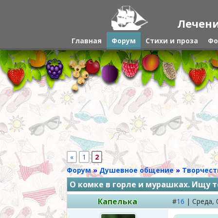
Лечени
Главная
Форум
Стихи и проза
Фо
«
1
2
Форум
»
Душевное общение
»
Творчест
О комке в горле и мурашках. Ищу т
Капелька
#
16
|
Среда,