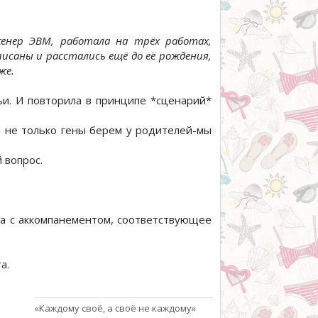
женер ЭВМ, работала на трёх работах,
исаны и расстались ещё до её рождения,
же.
и. И повторила в принципе *сценарий*
 не только гены берем у родителей-мы
 вопрос.
оса с аккомпанементом, соответствующее
а.
«Каждому своё, а своё не каждому»