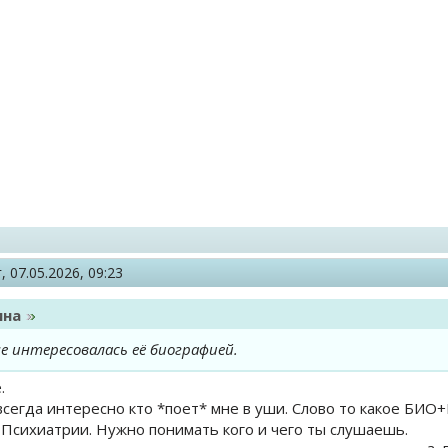
г,
07.05.2026, 09:23
ина
не интересовалась её биографией.
.
 всегда интересно кто *поет* мне в уши. Слово то какое БИО+
 Психиатрии. Нужно понимать кого и чего ты слушаешь.