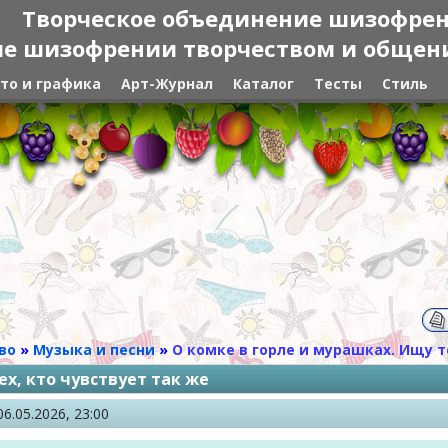
Творческое объединение шизофре
е шизофрении творчеством и общение
то и графика
Арт-Журнал
Каталог
Тесты
Стиль
во
»
Музыка и песни
»
О комке в горле и мурашках. Ищу т
ех, кто чувствует так же
06.05.2026, 23:00