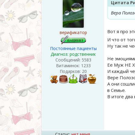
Цитата
Р
Вера Полоз
Вот я про э
верификатор
И что от тог
Ну так не ч
Постоянные пациенты
Диагноз: родственник
Не эмоциями
Сообщений:
5583
Ее Муж НЕ Х
Витаминок:
1233
И каждый че
Подарков:
20
Вере Полозо
А они сошли
в Семье.
В итоге два 
Статус:
нет меня