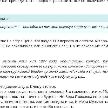
 как приводить в порядок и разложить все по полочкам? 
ина
запретить" - она одна из тех кто покинул страну в связи с 
ство не запрещено. Как пардонЭ и первого иноагента. Актера
 ТВ не показывают или в Поиске нет?) Наше поколение по
 высшей лиги КВН 1997 года. Капитанский конкурс. Ка
говорит своему коллеге из украинской команды «Запорожье – К
ю карьеру комика Владимир Зеленский): «Никогда не шути пр
ься на его месте». Ну ведь как в воду смотрел!...
не нужные споры
. К чему это все.
это процесс деятельности человека. Его наклонности и хобб
орчеством сыт точно не будешь. Но Вера Полозова еще прос
ь, возможно сестра, или там соседка и т.д. И Жена Музыканта
же она как артиста и не особо состоялась.