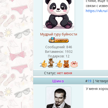
стихи, ещё б
связи с изв
https://vk.
Мудрый гуру буйности
Сообщений:
846
Витаминок:
1932
Подарков:
12
Статус:
нет меня
Шико
#
19
|
Четвер
У меня хоро