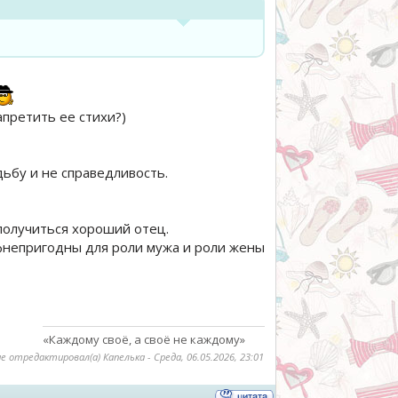
запретить ее стихи?)
ьбу и не справедливость.
получиться хороший отец.
офнепригодны для роли мужа и роли жены
«Каждому своё, а своё не каждому»
е отредактировал(а)
Капелька
-
Среда, 06.05.2026, 23:01