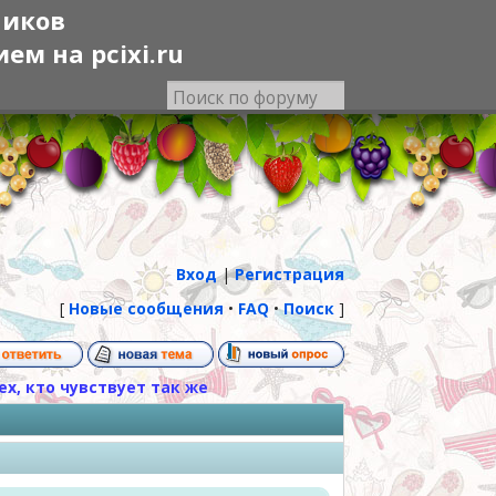
ников
м на pcixi.ru
Вход
|
Регистрация
[
Новые сообщения
•
FAQ
•
Поиск
]
ех, кто чувствует так же