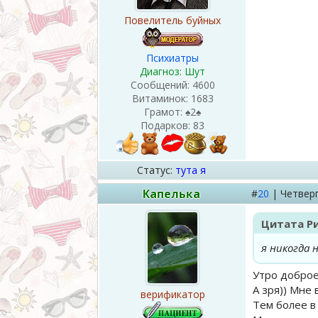
Повелитель буйных
Психиатры
Диагноз: Шут
Сообщений:
4600
Витаминок:
1683
Грамот:
♠2♠
Подарков:
83
Статус:
тута я
Капелька
#
20
|
Четвер
Цитата
Р
я никогда 
Утро доброе
А зря)) Мне
верификатор
Тем более в