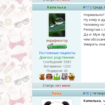
Капелька
#
17
|
Среда,
Нормально? 
Ну кому и ду
Человеку ко
Репортаж с 
Да и Муж пр
чем обсосан
верификатор
Умирать она 
Постоянные пациенты
Диагноз: родственник
Сообщений:
5583
Витаминок:
1233
Подарков:
20
Статус:
нет меня
Рина
#
18
|
Четвер
Капелька
, 