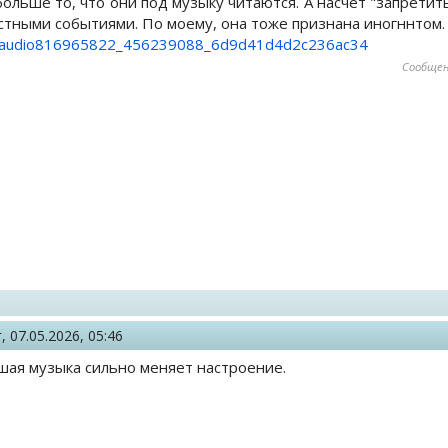
ольше то, что они под музыку читаются. А насчет "запретить
естными событиями. По моему, она тоже признана иногннтом.
ru/audio816965822_456239088_6d9d41d4d2c236ac34
Сообщен
г,
07.05.2026, 05:46
шая музыка сильно меняет настроение.