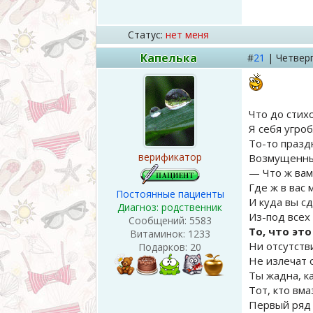
Статус:
нет меня
Капелька
#
21
|
Четвер
Что до стих
Я себя угро
То-то празд
верификатор
Возмущенны
— Что ж вам
Где ж в вас 
Постоянные пациенты
И куда вы с
Диагноз: родственник
Из-под всех 
Сообщений:
5583
То, что эт
Витаминок:
1233
Ни отсутств
Подарков:
20
Не излечат 
Ты жадна, к
Тот, кто вма
Первый ряд 