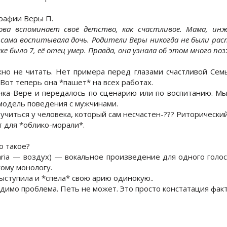
рафии Веры П.
кова вспоминает своё детство, как счастливое. Мама, ин
сама воспитывала дочь. Родители Веры никогда не были расп
чке было 7, её отец умер. Правда, она узнала об этом много поз
о не читать. Нет примера перед глазами счастливой Семь
 Вот теперь она *пашет* на всех работах.
ка-Вере и передалось по сценарию или по воспитанию. Мы
модель поведения с мужчинами.
учиться у человека, который сам несчастен-??? Риторический
 для *облико-морали*.
о такое?
. aria — воздух) — вокальное произведение для одного гол
ому монологу.
ыступила и *спела* свою арию одинокую..
идимо проблема. Петь не может. Это просто констатация факт