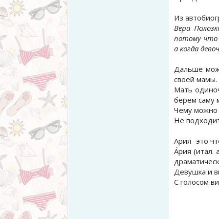
Из автобиог
Вера Полоз
потому что 
а когда дево
Дальше можн
своей мамы.
Мать одиноч
берем саму 
Чему можно 
Не подходит
Ария -это чт
А́рия (итал
драматическ
Девушка и в
С голосом в