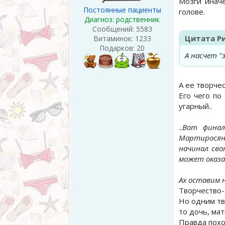
Мозги иначе
Постоянные пациенты
голове.
Диагноз: родственник
Сообщений:
5583
Цитата
Р
Витаминок:
1233
Подарков:
20
А насчет "
А ее творче
Его чего по
угарный..
.
.Вот финал
Мартиросян 
начинал сво
может оказат
Ах оставим 
Творчество-
Но одним тв
то дочь, мат
Правда похо