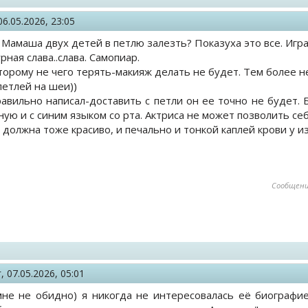
06.05.2026, 23:05
Мамаша двух детей в петлю залезть? Показуха это все. Игра 
рная слава..слава. Самопиар.
торому не чего терять-макияж делать не будет. Тем более не
петлей на шеи))
авильно написал-доставить с петли он ее точно не будет. 
ную и с синим языком со рта. Актриса не может позволить се
должна тоже красиво, и печально и тонкой каплей крови у изг
Сообщени
г,
07.05.2026, 05:01
мне не обидно) я никогда не интересовалась её биографие