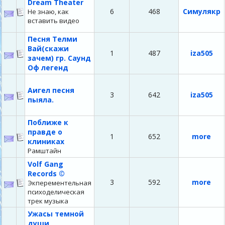
Dream Theater
6
468
Симулякр
Не знаю, как
вставить видео
Песня Телми
Вай(скажи
1
487
iza505
зачем) гр. Саунд
Оф легенд
Аигел песня
3
642
iza505
пыяла.
Поближе к
правде о
1
652
more
клиниках
Рамштайн
Volf Gang
Records ©️
3
592
more
Экперементельная
психоделическая
трек музыка
Ужасы темной
души