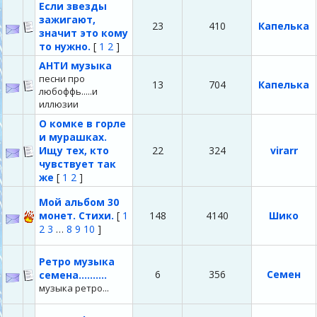
Если звезды
зажигают,
23
410
Капелька
значит это кому
то нужно.
[
1
2
]
АНТИ музыка
песни про
13
704
Капелька
любоффь.....и
иллюзии
О комке в горле
и мурашках.
Ищу тех, кто
22
324
virarr
чувствует так
же
[
1
2
]
Мой альбом 30
монет. Стихи.
[
1
148
4140
Шико
2
3
…
8
9
10
]
Ретро музыка
6
356
Семен
семена..........
музыка ретро...