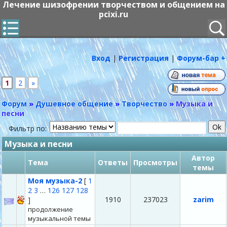
Лечение шизофрении творчеством и общением на
pcixi.ru
Вход
|
Регистрация
|
Форум-бар +
1
2
»
Форум
»
Душевное общение
»
Творчество
»
Музыка и
песни
Фильтр по:
Музыка и песни
Автор
Тема
Ответы
Просмотры
темы
Моя музыка-2
[
1
2
3
…
126
127
128
1910
237023
zarim
]
продолжение
музыкальной темы