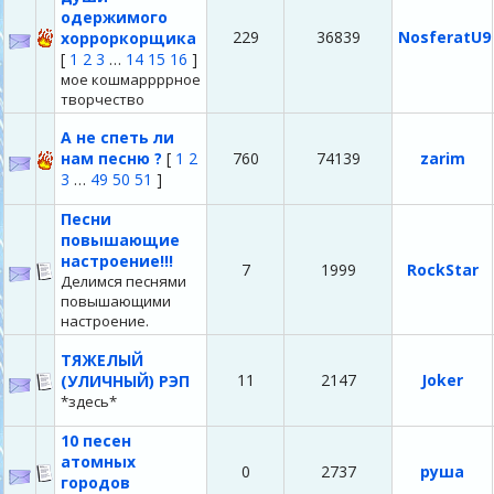
одержимого
229
36839
NosferatU9
хорроркорщика
[
1
2
3
…
14
15
16
]
мое кошмаррррное
творчество
А не спеть ли
нам песню ?
[
1
2
760
74139
zarim
3
…
49
50
51
]
Песни
повышающие
настроение!!!
7
1999
RockStar
Делимся песнями
повышающими
настроение.
ТЯЖЕЛЫЙ
11
2147
Joker
(УЛИЧНЫЙ) РЭП
*здесь*
10 песен
атомных
0
2737
руша
городов