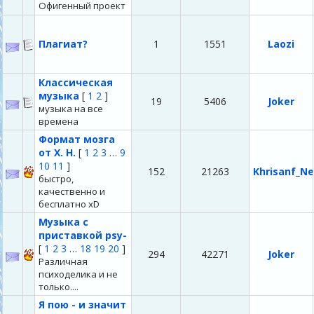
Офигенный проект
Плагиат?
1
1551
Laozi
Классическая
музыка
[
1
2
]
19
5406
Joker
музыка на все
времена
Формат мозга
от Х. Н.
[
1
2
3
…
9
10
11
]
152
21263
Khrisanf_Ne
быстро,
качественно и
бесплатно xD
Музыка с
приставкой psy-
[
1
2
3
…
18
19
20
]
294
42271
Joker
Различная
психоделика и не
только....
Я пою - и значит