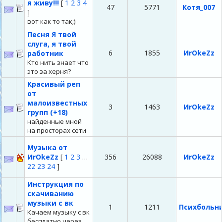
я живу!!!
[
1
2
3
4
47
5771
Котя_007
]
вот как то так;)
Песня Я твой
слуга, я твой
6
1855
ИrОkеZz
работник
Кто нить знает что
это за херня?
Красивый реп
от
малоизвестных
3
1463
ИrОkеZz
групп (+18)
найденные мной
на просторах сети
Музыка от
ИrОkеZz
[
1
2
3
…
356
26088
ИrОkеZz
22
23
24
]
Инструкция по
скачиванию
музыки с вк
1
1211
Психбольн
Качаем музыку с вк
бесплатно через