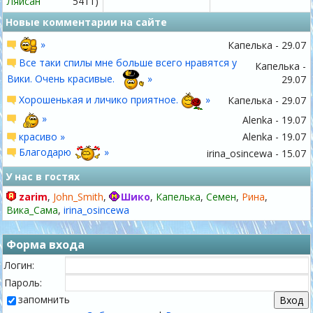
Ляйсан
5411)
Новые комментарии на сайте
»
Капелька - 29.07
Все таки спилы мне больше всего нравятся у
Капелька -
Вики. Очень красивые.
»
29.07
Хорошенькая и личико приятное.
»
Капелька - 29.07
»
Alenka - 19.07
красиво »
Alenka - 19.07
Благодарю
»
irina_osincewa - 15.07
У нас в гостях
zarim
,
John_Smith
,
Шико
,
Капелька
,
Семен
,
Рина
,
Вика_Сама
,
irina_osincewa
Форма входа
Логин:
Пароль:
запомнить