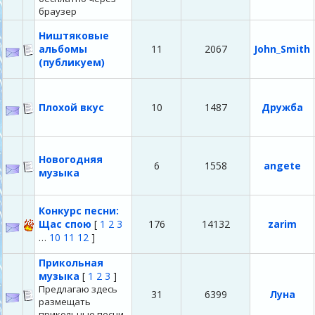
браузер
Ништяковые
альбомы
11
2067
John_Smith
(публикуем)
Плохой вкус
10
1487
Дружба
Новогодняя
6
1558
angete
музыка
Конкурс песни:
Щас спою
[
1
2
3
176
14132
zarim
…
10
11
12
]
Прикольная
музыка
[
1
2
3
]
Предлагаю здесь
31
6399
Луна
размещать
прикольные песни