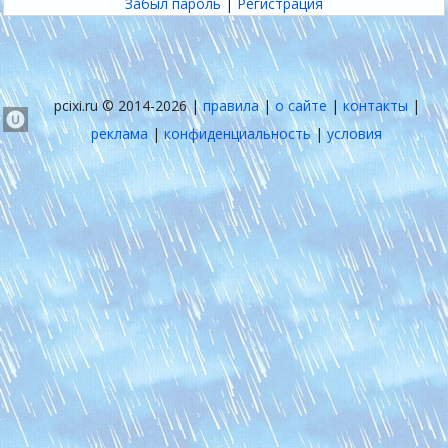
Забыл пароль
|
Регистрация
pcixi.ru © 2014-2026 |
правила
|
о сайте
|
контакты
|
реклама
|
конфиденциальность
|
условия