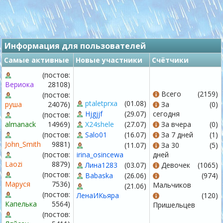
Информация для пользователей
Самые активные
Новые участники
Счётчики
(постов:
Вериока
28108)
Всего
(2159)
(постов:
ptaletprxa
(01.08)
руша
24076)
За
(0)
Hjgjjf
(29.07)
сегодня
(постов:
almanack
14969)
X24shele
(27.07)
За вчера
(0)
(постов:
Salo01
(16.07)
За 7 дней
(1)
John_Smith
9881)
(11.07)
За 30
(5)
(постов:
irina_osincewa
дней
Laozi
8879)
Лина1283
(03.07)
Девочек
(1065)
(постов:
Babaska
(26.06)
(974)
Маруся
7536)
Мальчиков
(21.06)
(постов:
ЛенаИКьяра
(120)
Капелька
5564)
Пришельцев
(постов: