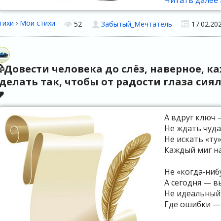
Читать далее 
тихи
›
Мои стихи
52
Забытый_Мечтатель
17.02.20
Довести человека до слёз, наверное, к
сделать так, чтобы от радости глаза си

А вдруг ключ 
Не ждать чуда
Не искать «ту»
Каждый миг на
Не «когда‑нибу
А сегодня — вы
Не идеальный 
Где ошибки — 