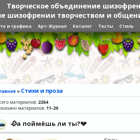
Творческое объединение шизофре
е шизофрении творчеством и общение
то и графика
Арт-Журнал
Каталог
Тесты
Стиль
Стихи и проза
лавная
»
сего материалов
:
2264
оказано материалов
:
11-20
🥀а поймёшь ли ты?💔