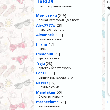
Поэзия
стихотворения, поэмы

Мои стихи
[219]
общая категория, для всех
Alex7777x
[28]
навеяло чем то…
Almanack
[308]
таинства стихий
Illiana
[17]
стихи
Immanuil
[70]
краски жизни
freja
[28]
прыжок без страховки
Laozi
[338]
стишки или вроде того
Lestor
[29]
ночные стихи
Mandakini
[50]
билет в нирвану
maracelume
[23]
П
эмоционально