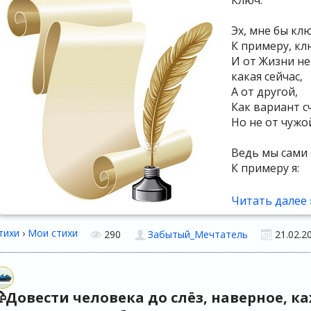
Ключ.
Эх, мне бы клю
К примеру, кл
И от Жизни не
какая сейчас,
А от другой,
Как вариант с
Но не от чужой.
Ведь мы сами 
К примеру я:
Меня сам Госп
Читать далее 
А мои бабушка
Воспитав меня
тихи
›
Мои стихи
290
Забытый_Мечтатель
21.02.2
Но и всё равно
счастливым бы
Но не получает
Довести человека до слёз, наверное, к