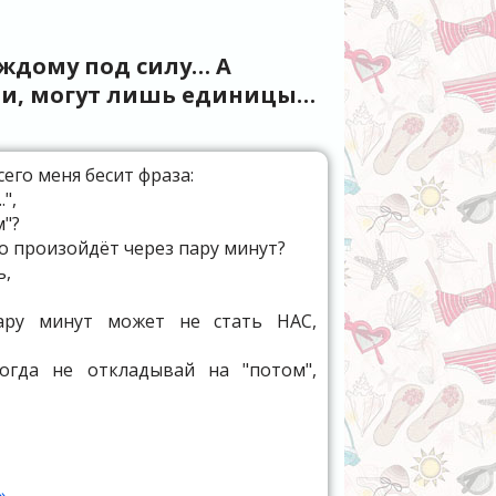
родн
аждому под силу… А
яли, могут лишь единицы…
его меня бесит фраза:
",
м"?
о произойдёт через пару минут?
ь,
ару минут может не стать НАС,
огда не откладывай на "потом",
»