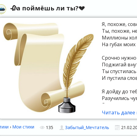
🥀а поймёшь ли ты?💔
Я, похоже, сов
Ты, похоже, н
Миллионы хол
На губах моих
Срочно нужно 
Поджигай вну
Ты спустилась 
И пустила слов
Я дойду до т
Разучились чу
Я иду только
Иду под гору —
Читать далее 
Ты любовь во
тихи
›
Мои стихи
135
Забытый_Мечтатель
21.02.2
Для тебя я всё