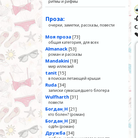
ритмы и рифмы

Проза:
очерки, заметки, рассказы, повести

Моя проза
[73]
общая категория, для всех
Almanack
[53]
роман и рассказы
Mandakini
[18]
мир иллюзий
tanit
[15]
в поисках летающей крыши
Ruda
[34]
записки сумасшедшего блогера
Wulfharth
[31]
повести
Богдан_Н
[21]
кто болен? (роман)
Богдан_Н
[28]
одИн (роман)
Дружба
[34]