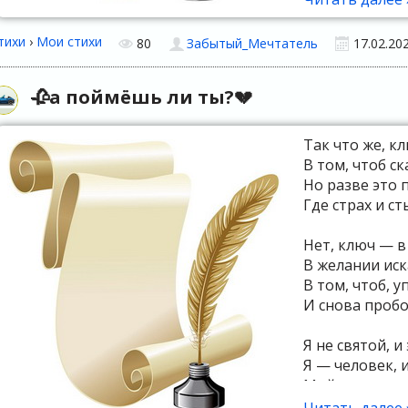
Ненавижу себя
тихи
›
Мои стихи
80
Забытый_Мечтатель
17.02.20
Что я такой сл
За то, что я н
🥀а поймёшь ли ты?💔
Так что же, к
В том, чтоб ск
Но разве это п
Где страх и с
Нет, ключ — в 
В желании иска
В том, чтоб, у
И снова пробо
Я не святой, и
Я — человек, и
Мой ключ — не
А право делат