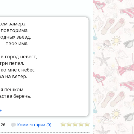
сем замёрз.
еповторима.
одных звёзд,
 — твоё имя.
в город невест,
три пепел.
ко мне с небес
а на ветер.
ебя пешком —
вства беречь.
 с вещмешком,
 гора с плеч.
»
зьми под арест,
026
Комментарии (0)
 же чужак.