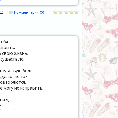
26
Комментарии (0)
себя,
скрыть.
ь свою жизнь,
е существую.
я чувствую боль,
 сделал не так.
овторяются,
е могу их исправить.
ться,
к.
ти свой путь,
з он приводит меня к боли.
»