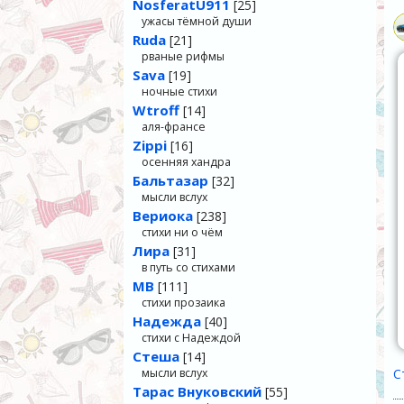
NosferatU911
[25]
ужасы тёмной души
Ruda
[21]
рваные рифмы
Sava
[19]
ночные стихи
Wtroff
[14]
аля-франсе
Zippi
[16]
осенняя хандра
Бальтазар
[32]
мысли вслух
Вериока
[238]
стихи ни о чём
Лира
[31]
в путь со стихами
МВ
[111]
стихи прозаика
Надежда
[40]
стихи с Надеждой
Стеша
[14]
мысли вслух
С
Тарас Внуковский
[55]