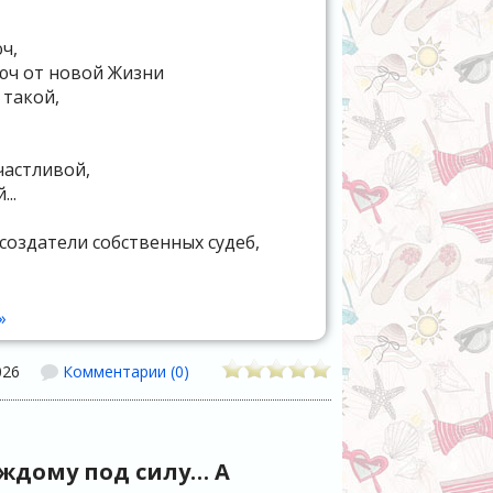
ч,
юч от новой Жизни
 такой,
частливой,
..
создатели собственных судеб,
одь Бог создал,
»
 и дедушка помогли Ему,
, и судьбу на ноги, поставив мою,
026
Комментарии (0)
,
ть хочу,
ся у меня,
аждому под силу… А