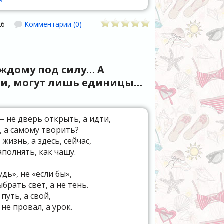
»
26
Комментарии (0)
аждому под силу… А
яли, могут лишь единицы…
— не дверь открыть, а идти,
, а самому творить?
 жизнь, а здесь, сейчас,
полнять, как чашу.
дь», не «если бы»,
брать свет, а не тень.
путь, а свой,
не провал, а урок.