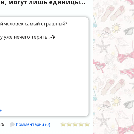
яли, могут лишь единицы…
ой человек самый страшный?
у уже нечего терять...🥀
»
26
Комментарии (0)