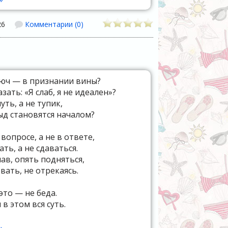
 за то,
26
Комментарии (0)
абый.
е могу конт
люч — в признании вины?
азать: «Я слаб, я не идеален»?
уть, а не тупик,
тыд становятся началом?
вопросе, а не в ответе,
ть, а не сдаваться.
пав, опять подняться,
вать, не отрекаясь.
 это — не беда.
 в этом вся суть.
 чудо, не звезда,
ь шаг, хоть ст