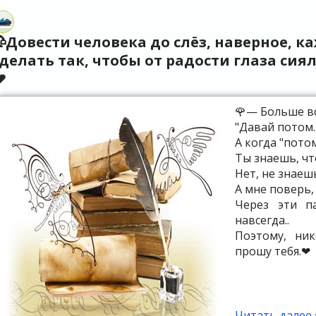
Не забудешь 
Довести человека до слёз, наверное, к
сделать так, чтобы от радости глаза си

🌹— Больше вс
"Давай потом...
А когда "пото
Ты знаешь, чт
Нет, не знаеш
А мне поверь,
Через эти п
навсегда..
Поэтому, ник
прошу тебя.❤
Читать далее 