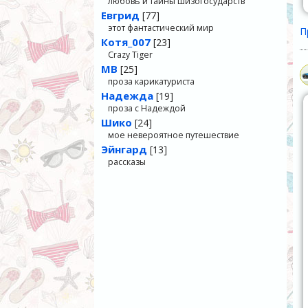
любовь и тайны шизогосударств
Евгрид
[77]
этот фантастический мир
П
Котя_007
[23]
Crazy Tiger
МВ
[25]
проза карикатуриста
Надежда
[19]
проза с Надеждой
Шико
[24]
мое невероятное путешествие
Эйнгард
[13]
рассказы