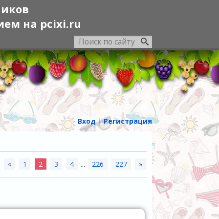
ников
м на pcixi.ru
Вход
|
Регистрация
«
1
2
3
4
...
226
227
»