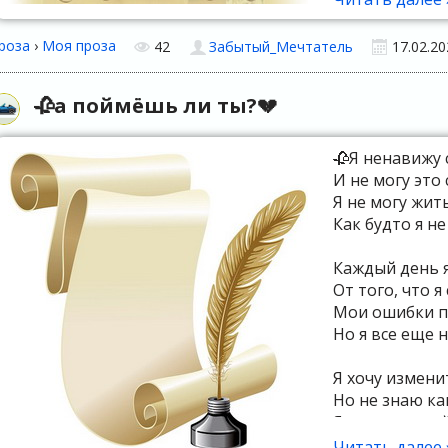
роза
›
Моя проза
42
Забытый_Мечтатель
17.02.20
🥀а поймёшь ли ты?💔
🥀Я ненавижу 
И не могу это 
Я не могу жит
Как будто я н
Каждый день 
От того, что я
Мои ошибки п
Но я все еще н
Я хочу измени
Но не знаю ка
Я пытаюсь най
Но каждый ра
Читать далее 