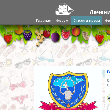
Лечени
Главная
Форум
Стихи и проза
Фо
Г
В
П