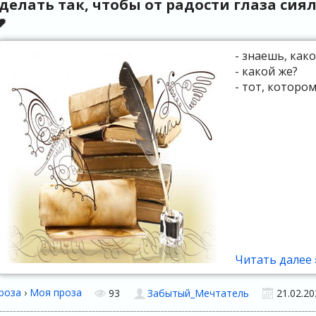
сделать так, чтобы от радости глаза си

- знаешь, как
- какой же?
- тот, котором
Читать далее 
роза
›
Моя проза
93
Забытый_Мечтатель
21.02.20