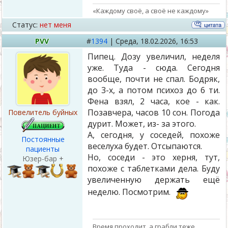
«Каждому своё, а своё не каждому»
Статус:
нет меня
PVV
#
1394
|
Среда,
18.02.2026, 16:53
Пипец. Дозу увеличил, неделя
уже. Туда - сюда. Сегодня
вообще, почти не спал. Бодряк,
до 3-х, а потом психоз до 6 ти.
Фена взял, 2 часа, кое - как.
Позавчера, часов 10 сон. Погода
Повелитель буйных
дурит. Может, из- за этого.
А, сегодня, у соседей, похоже
Постоянные
веселуха будет. Отсыпаются.
пациенты
Но, соседи - это херня, тут,
Юзер-бар +
похоже с таблетками дела. Буду
увеличенную держать ещё
неделю. Посмотрим.
Время проходит, а грабли теже...