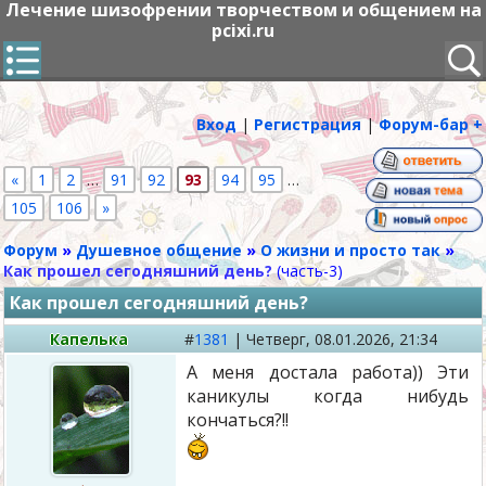
Лечение шизофрении творчеством и общением на
pcixi.ru
Вход
|
Регистрация
|
Форум-бар +
«
1
2
…
91
92
93
94
95
…
105
106
»
Форум
»
Душевное общение
»
О жизни и просто так
»
Как прошел сегодняшний день?
(часть-3)
Как прошел сегодняшний день?
Капелька
#
1381
|
Четверг,
08.01.2026, 21:34
А меня достала работа)) Эти
каникулы когда нибудь
кончаться?!!