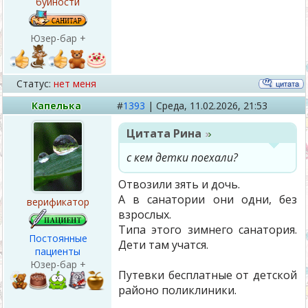
буйности
Юзер-бар +
Статус:
нет меня
Капелька
#
1393
|
Среда,
11.02.2026, 21:53
Цитата
Рина
с кем детки поехали?
Отвозили зять и дочь.
А в санатории они одни, без
верификатор
взрослых.
Типа этого зимнего санатория.
Постоянные
Дети там учатся.
пациенты
Юзер-бар +
Путевки бесплатные от детской
районо поликлиники.