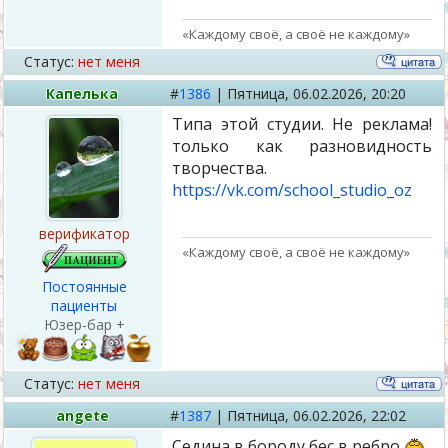
«Каждому своё, а своё не каждому»
Статус:
нет меня
Капелька
#
1386
|
Пятница,
06.02.2026, 20:20
Типа этой студии. Не реклама!
только как разновидность
творчества.
https://vk.com/school_studio_oz
верификатор
«Каждому своё, а своё не каждому»
Постоянные
пациенты
Юзер-бар +
Статус:
нет меня
angete
#
1387
|
Пятница,
06.02.2026, 22:02
Седина в бороду,бес в ребро