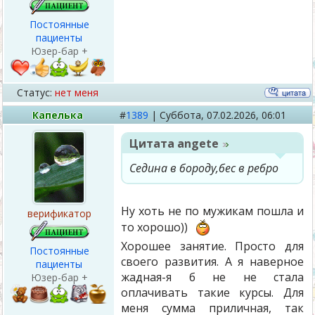
Постоянные
пациенты
Юзер-бар +
Статус:
нет меня
Капелька
#
1389
|
Суббота,
07.02.2026, 06:01
Цитата
angete
Седина в бороду,бес в ребро
Ну хоть не по мужикам пошла и
верификатор
то хорошо))
Хорошее занятие. Просто для
Постоянные
своего развития. А я наверное
пациенты
жадная-я б не не стала
Юзер-бар +
оплачивать такие курсы. Для
меня сумма приличная, так