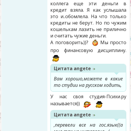
коллега еще эти деньги в
кредит взяла. Я как услышала
это и..обомлела. На что только
кредиты не берут. Но по чужим
кошелькам лазить не прилично
и считать чужие деньги.
А поговорить))?
Мы просто
про финансовую дисциплину.
Цитата
angete
Вам хорошо,можете в какие
то студии на русском ходить,
У нас своя студия-Психи.ру
называется))
Цитата
angete
,перевели все на гос.язык((а