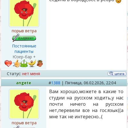
порыв ветра
Постоянные
пациенты
Юзер-бар +
Статус:
нет меня
angete
#
1388
|
Пятница,
06.02.2026, 22:04
Вам хорошо,можете в какие то
студии на русском ходить,у нас
почти ничего на русском
нет,перевели все на гос.язык((а
мне так не интересно...(
порыв ветра