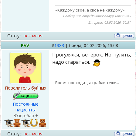
«Каждому своё, а своё не каждому»
Сообщение отредактировал(а)
Капелька
-
Вторник, 03.02.2026, 20:51
Статус:
нет меня
PVV
#
1383
|
Среда,
04.02.2026, 13:08
Прогулялся, ветерок. Но, гулять,
надо стараться.
Время проходит, а грабли теже...
Повелитель буйных
Постоянные
пациенты
Юзер-бар +
Статус:
нет меня