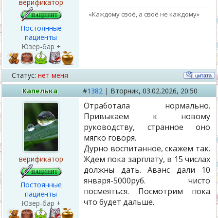
верификатор
«Каждому своё, а своё не каждому»
Постоянные
пациенты
Юзер-бар +
Статус:
нет меня
Капелька
#
1382
|
Вторник,
03.02.2026, 20:50
Отработала нормально.
Привыкаем к новому
руководству, странное оно
мягко говоря.
Дурно воспитанное, скажем так.
Ждем пока зарплату, в 15 числах
верификатор
должны дать. Аванс дали 10
января-5000руб. чисто
Постоянные
посмеяться. Посмотрим пока
пациенты
что будет дальше.
Юзер-бар +