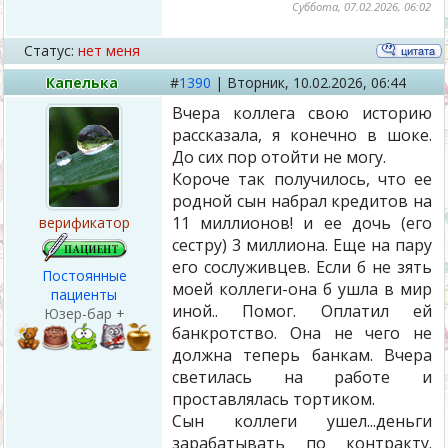
Суббота, 07.02.2026, 06:02
Статус:
нет меня
Капелька
#
1390
|
Вторник,
10.02.2026, 06:44
Вчера коллега свою историю
рассказала, я конечно в шоке.
До сих пор отойти не могу.
Короче так получилось, что ее
родной сын набрал кредитов на
11 миллионов! и ее дочь (его
верификатор
сестру) 3 миллиона. Еще на пару
его сослуживцев. Если б не зять
Постоянные
моей коллеги-она б ушла в мир
пациенты
иной.. Помог. Оплатил ей
Юзер-бар +
банкротство. Она не чего не
должна теперь банкам. Вчера
светилась на работе и
проставлялась тортиком.
Сын коллеги ушел...деньги
зарабатывать по контракту.