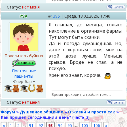
Статус:
нет меня
PVV
#
1395
|
Среда,
18.02.2026, 17:46
Я слышал, до месяца, только
накопление в организме фармы.
Тут могут быть скачки.
Да и погода сумашедшая. Но,
даже с херовым сном, мне на
этой дозе лучше. Меньше
Повелитель буйных
срывов. Вроде не спал, а не
психую.
Постоянные
Хрен его знает, короче.
пациенты
Юзер-бар +
Время проходит, а грабли теже...
Статус:
нет меня
Форум
»
Душевное общение
»
О жизни и просто так
»
Как прошел сегодняшний день?
(часть-3)
«
1
2
…
91
92
93
94
95
…
105
106
»