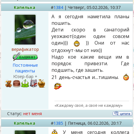
Капелька
#
1384
|
Четверг,
05.02.2026, 10:37
А я сегодня наметила планы
пошить.
Дети скоро в санаторий
уезжают(один один совсем
один)))
)) Они от нас
верификатор
отдохнут-мы от них))
Надо кое какие вещи им в
порядок привезти. Где
Постоянные
подшить, где зашить.
пациенты
Юзер-бар +
21 день-счастья и....тишины.
«Каждому своё, а своё не каждому»
Статус:
нет меня
Капелька
#
1385
|
Пятница,
06.02.2026, 20:17
У меня сегодня коллега