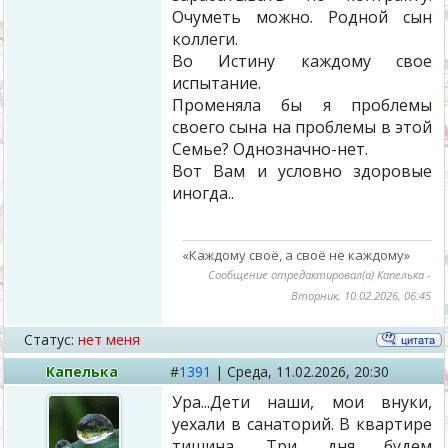
Очуметь можно. Родной сын
коллеги.
Во Истину каждому свое
испытание.
Променяла бы я проблемы
своего сына на проблемы в этой
Семье? Однозначно-нет.
Вот Вам и условно здоровые
иногда..
«Каждому своё, а своё не каждому»
Сообщение отредактировал(а)
Капелька
-
Вторник, 10.02.2026, 06:45
Статус:
нет меня
Капелька
#
1391
|
Среда,
11.02.2026, 20:30
Ура...Дети наши, мои внуки,
уехали в санаторий. В квартире
тишина. Три дня будем