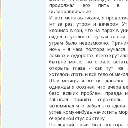
продолжал его пить в 
выздоравливание.
И вот меня выписали, я продолжа
мг за раз, утром и вечером. У
клонило в сон, что на парах в ун
сидел в уголочке пуская слюни )
утрам было невозможно. Прини
ночь - я часа полтора мучался
ломках и судорогах, всего крутило
бытьне могло, но стоило встат
открыть глаза - как тут же 
хотелось спать и всё тело обмякал
Шли месяцы, я всё не сдавался -
однажды я осознал, что вчера ве
безо всяких проблем, правда и
забывал принять сероквель
вспоминал что забыл это сделат
успев кому-нибудь начистить мор
очередной стул об стену.
Последний срыв был полтора м