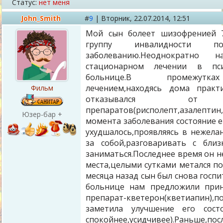
Статус:
нет меня
John_Smith
#
9
|
Вторник,
22.07.2014, 12:51
Мой сын болеет шизофренией 7
группу инвалидности п
заболеванию.Неоднократно н
стационарном лечении в пси
больнице.В промежут
лечением,находясь дома практ
Фильм
отказывался от
препаратов(рисполепт,азалептин,
Юзер-бар +
момента заболевания состояние е
ухудшалось,проявляясь в нежела
за собой,разговаривать с близ
заниматься.Последнее время он н
места,целыми сутками метался по
месяца назад сын был снова госп
больнице нам предложили при
препарат-кветерон(кветиапин)
заметила улучшение его состо
спокойнее,усидчивее).Раньше,по