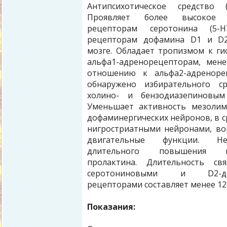
Антипсихотическое средство (
Проявляет более высокое 
рецепторам серотонина (5-
рецепторам дофамина D1 и D
мозге. Обладает тропизмом к г
альфа1-адренорецепторам, мен
отношению к альфа2-адреноре
обнаружено избирательного с
холино- и бензодиазепиновым
Уменьшает активность мезолим
дофаминергических нейронов, в с
нигростриатными нейронами, в
двигательные функции. Н
длительного повышения ко
пролактина. Длительность св
серотониновыми и D2-до
рецепторами составляет менее 12 
Показания: