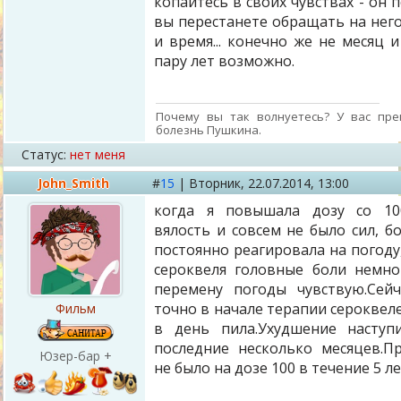
копайтесь в своих чувствах - он 
вы перестанете обращать на него
и время... конечно же не месяц и
пару лет возможно.
Почему вы так волнуетесь? У вас пре
болезнь Пушкина.
Статус:
нет меня
John_Smith
#
15
|
Вторник,
22.07.2014, 13:00
когда я повышала дозу со 100
вялость и совсем не было сил, б
постоянно реагировала на погоду
сероквеля головные боли немно
перемену погоды чувствую.Сей
точно в начале терапии сероквел
Фильм
в день пила.Ухудшение наступ
последние несколько месяцев.П
Юзер-бар +
не было на дозе 100 в течение 5 ле