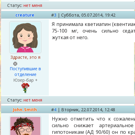
Статус:
нет меня
creature
#
3
|
Суббота,
05.07.2014, 19:42
Я принимала кветиапин (квентиак
75-100 мг, очень сильно седа
жуткая от него.
Здрасте, это я
Поступившие в
отделение
Юзер-бар +
Статус:
нет меня
John_Smith
#
4
|
Вторник,
22.07.2014, 12:48
Нужно отметить что к сожален
сильно снижает артериально
гипотоникам (АД 90/60) он по кр