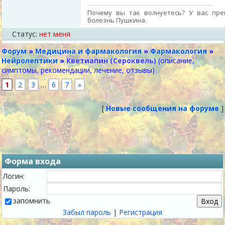
Почему вы так волнуетесь? У вас пре
болезнь Пушкина.
Статус:
нет меня
Форум
»
Медицина и фармакология
»
Фармакология
»
Нейролептики
»
Кветиапин (Сероквель)
(описание,
симптомы, рекомендации, лечение, отзывы)
1
2
3
…
6
7
»
[
Новые сообщения на форуме
]
Форма входа
Логин:
Пароль:
запомнить
Забыл пароль
|
Регистрация