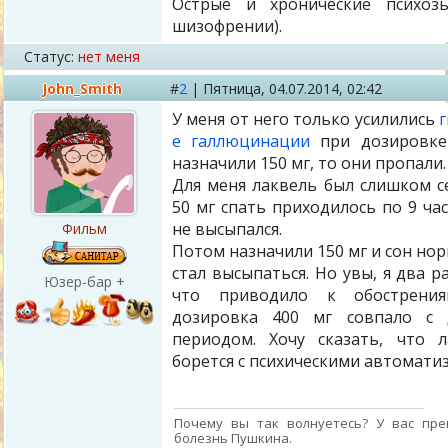
Острые и хронические психозы
шизофрении).
Статус:
нет меня
John_Smith
#
2
|
Пятница,
04.07.2014, 02:42
У меня от него только усилились
г
е галлюцинации
при дозировке 
назначили 150 мг, то они пропали
Для меня лаквель был слишком с
50 мг спать приходилось по 9 ча
не высыпался.
Фильм
Потом назначили 150 мг и сон нор
стал высыпаться. Но увы, я два ра
Юзер-бар +
что приводило к обострения
дозировка 400 мг совпало с 
периодом. Хочу сказать, что 
борется с психическими автомати
Почему вы так волнуетесь? У вас пре
болезнь Пушкина.