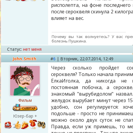
рисполепта, на фоне последнего 
после сероквеля скинула 2 килогр
влияет на вес.
Почему вы так волнуетесь? У вас пре
болезнь Пушкина.
Статус:
нет меня
John_Smith
#
6
|
Вторник,
22.07.2014, 12:49
Через сколько пройдет со
сероквеля? Только начала прини
ЁлкаИголка, да никогда не 
постоянная побочка, а серокв
знакомый "вырубидолом" назвал
желудок вырубает минут через 15
Фильм
удобно, сон регулируется: хо
подольше - просто не принимаеш
Юзер-бар +
можно около двух суток не спат
Правда, если уж примешь, то м