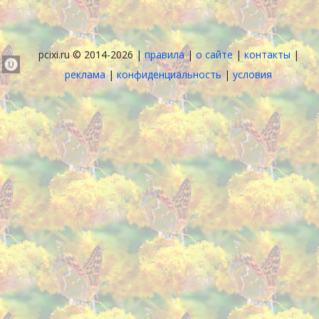
pcixi.ru © 2014-2026 |
правила
|
о сайте
|
контакты
|
реклама
|
конфиденциальность
|
условия