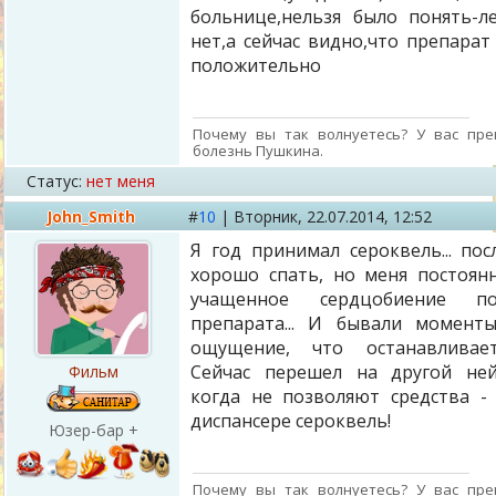
больнице,нельзя было понять-л
нет,а сейчас видно,что препарат
положительно
Почему вы так волнуетесь? У вас пре
болезнь Пушкина.
Статус:
нет меня
John_Smith
#
10
|
Вторник,
22.07.2014, 12:52
Я год принимал сероквель... пос
хорошо спать, но меня постоян
учащенное сердцобиение п
препарата... И бывали момент
ощущение, что останавливаетс
Сейчас перешел на другой ней
Фильм
когда не позволяют средства 
диспансере сероквель!
Юзер-бар +
Почему вы так волнуетесь? У вас пре