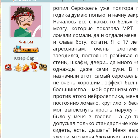
ропил Сероквель уже полтора 
годика думаю попью, и начну закр
Началось всё с каких-то белых п
мозгу. которые показала МРТ.
ломали ломали. да и отдали меня 
и слава богу, кстати. Я с 17 ле
Фильм
агрессивным, очень злопамя
заводился, постоянно разбивал с
Юзер-бар +
стены, шкафы, двери... да много ч
однажды даже сами руки. В 
назначили этот самый сероквель
не очень хорошим... эффект был 
большинства - мой организм отч
против этого нейролептика, меня
постоянно ломало, крутило, я беси
мог выплеснуть ярость наружу -
было у меня в голове - а до т
допускал только стандартные ком
сидеть, есть, дышать" Меня вы
злости, что меня блокирует этот с