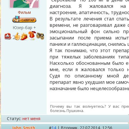
диагноза. Я жаловался на
настроение, апатичность, трудно
Фильм
В результате лечения стал спат
времени, не разговаривал даже с
Юзер-бар +
эмоциональный фон сильно при
засыпании после приема испыт
паники и галлюцинации, снились 
Я так понимаю, что этот препа
при тяжелых заболеваниях тип
Насколько обоснованным было е
мне, если я жаловался только 
Судя по описанному мной де
препарат явно ухудшил мое самоч
назначание было нецелесообразн
Почему вы так волнуетесь? У вас пре
болезнь Пушкина.
Статус:
нет меня
John_Smith
#
14
|
Вторник,
22.07.2014, 12:56