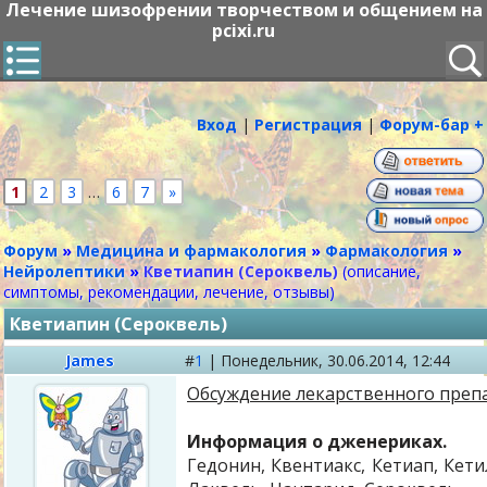
Лечение шизофрении творчеством и общением на
pcixi.ru
Вход
|
Регистрация
|
Форум-бар +
1
2
3
…
6
7
»
Форум
»
Медицина и фармакология
»
Фармакология
»
Нейролептики
»
Кветиапин (Сероквель)
(описание,
симптомы, рекомендации, лечение, отзывы)
Кветиапин (Сероквель)
James
#
1
|
Понедельник,
30.06.2014, 12:44
Обсуждение лекарственного препа
Информация о дженериках.
Гедонин, Квентиакс, Кетиап, Кети