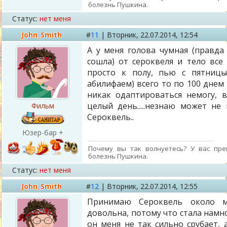
болезнь Пушкина.
Статус:
нет меня
John_Smith
#
11
|
Вторник,
22.07.2014, 12:54
А у меня голова чумная (правда
сошла) от сероквеля и тело все 
просто к полу, пью с пятницы
абилифаем) всего то по 100 днем 
никак одаптироваться немогу, в
целый день.....незнаю может не
Фильм
Сероквель..
Юзер-бар +
Почему вы так волнуетесь? У вас пре
болезнь Пушкина.
Статус:
нет меня
John_Smith
#
12
|
Вторник,
22.07.2014, 12:55
Принимаю Сероквель около м
довольна, потому что стала намн
он меня не так сильно срубает, 