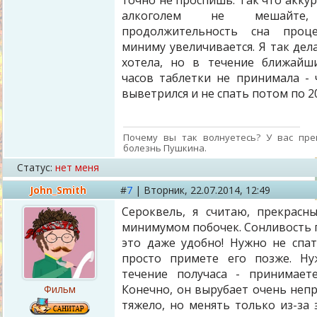
точно не проспишь. Так что аккура
алкоголем не мешайт
продолжительность сна проц
миниму увеличивается. Я так дела
хотела, но в течение ближайш
часов таблетки не принимала - 
выветрился и не спать потом по 20
Почему вы так волнуетесь? У вас пре
болезнь Пушкина.
Статус:
нет меня
John_Smith
#
7
|
Вторник,
22.07.2014, 12:49
Сероквель, я считаю, прекрасн
минимумом побочек. Сонливость п
это даже удобно! Нужно не спа
просто примете его позже. Ну
течение получаса - принимает
Конечно, он вырубает очень непр
Фильм
тяжело, но менять только из-за э