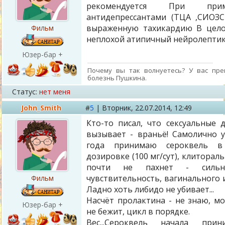
рекомендуется При при
антидепрессантами (ТЦА ,СИОЗ
выраженную тахикардию В цело
Фильм
неплохой атипичный нейролепти
Юзер-бар +
Почему вы так волнуетесь? У вас пре
болезнь Пушкина.
Статус:
нет меня
John_Smith
#
5
|
Вторник,
22.07.2014, 12:49
Кто-то писал, что сексуальные 
вызывает - враньё! Самолично 
года принимаю сероквель в 
дозировке (100 мг/сут), клитора
почти не пахнет - сильно
чувствительность, вагинального 
Фильм
Ладно хоть либидо не убивает...
Насчёт пролактина - не знаю, мо
Юзер-бар +
не бежит, цикл в порядке.
Вес...Сероквель начала при