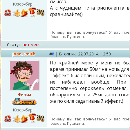
смысла.
Юзер-бар +
А с чудищем типа рисполепта 
сравнивайте))
Почему вы так волнуетесь? У вас пре
болезнь Пушкина.
Статус:
нет меня
John_Smith
#
8
|
Вторник,
22.07.2014, 12:50
По крайней мере у меня не бы
время принимал 50мг на ночь для
- эффект был отличным, нежелате
не наблюдал вообще. При 
постепенно сероквель отменял,
обнаружил что и 25мг дают сов
Фильм
же по силе седативный эффект.)
Юзер-бар +
Почему вы так волнуетесь? У вас пре
болезнь Пушкина.