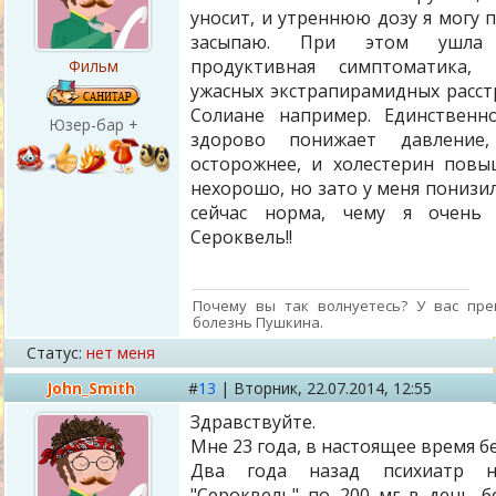
уносит, и утреннюю дозу я могу 
засыпаю. При этом ушла
продуктивная симптоматика,
Фильм
ужасных экстрапирамидных расстр
Солиане например. Единственн
Юзер-бар +
здорово понижает давление
осторожнее, и холестерин повы
нехорошо, но зато у меня понизи
сейчас норма, чему я очень р
Сероквель!!
Почему вы так волнуетесь? У вас пре
болезнь Пушкина.
Статус:
нет меня
John_Smith
#
13
|
Вторник,
22.07.2014, 12:55
Здравствуйте.
Мне 23 года, в настоящее время б
Два года назад психиатр н
"Сероквель" по 200 мг в день б