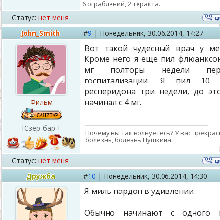
6 ограблений, 2 теракта.
Статус:
нет меня
John_Smith
#
9
|
Понедельник,
30.06.2014, 14:27
Вот такой чудесный врач у ме
Кроме него я еще пил флюанксо
мг полторы недели пер
госпитализации. Я пил 10 
респеридона три недели, до эт
начинал с 4 мг.
Фильм
Юзер-бар +
Почему вы так волнуетесь? У вас прекрас
болезнь, болезнь Пушкина.
Статус:
нет меня
Дружба
#
10
|
Понедельник,
30.06.2014, 14:30
Я миль пардон в удивлении.
Обычно начинают с одного м