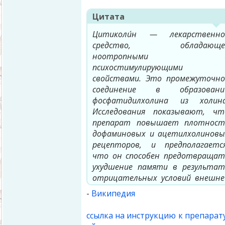
Цитата
Цитиколи́н — лекарственно
средство, обладающе
ноотропными 
психостимулирующими
свойствами. Это промежуточно
соединение в образовани
фосфатидилхолина из холина
Исследования показывают, чт
препарат повышает плотност
дофаминовых и ацетилхолиновы
рецепторов, и предполагается
что он способен предотвращат
ухудшение памяти в результат
отрицательных условий внешне
среды. По предварительны
-
Википедия
данным, добавки цитиколин
помогают улучшить внимание 
ссылка на инструкцию к препарат
умственную энергию, что може