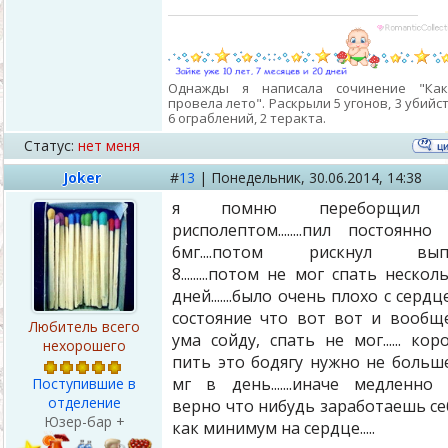
Однажды я написала сочинение "Ка
провела лето". Раскрыли 5 угонов, 3 убийст
6 ограблений, 2 теракта.
Статус:
нет меня
Joker
#
13
|
Понедельник,
30.06.2014, 14:38
я помню переборщил
рисполептом........пил постоянно
6мг....потом рискнул вып
8.........потом не мог спать нескол
дней.......было очень плохо с сердц
состояние что вот вот и вообщ
Любитель всего
ума сойду, спать не мог...... кор
нехорошего
пить это бодягу нужно не больш
мг в день.......иначе медленно
Поступившие в
отделение
верно что нибудь заработаешь се
Юзер-бар +
как минимум на сердце.....