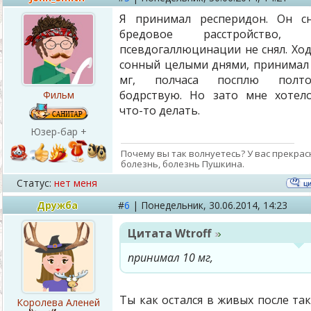
Я принимал респеридон. Он с
бредовое расстройство, 
псевдогаллюцинации не снял. Хо
сонный целыми днями, принимал
мг, полчаса посплю полто
бодрствую. Но зато мне хотел
Фильм
что-то делать.
Юзер-бар +
Почему вы так волнуетесь? У вас прекрас
болезнь, болезнь Пушкина.
Статус:
нет меня
Дружба
#
6
|
Понедельник,
30.06.2014, 14:23
Цитата
Wtroff
принимал 10 мг,
Ты как остался в живых после та
Королева Аленей