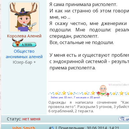
Я сама принимала рисполепт.
И как ни странно об этом говор
мне, но ...
Я скажу честно, мне дженерики
подошли. Мне подошли: резал
сперидан, рисполепт.
Королева Аленей
Все, остальные не подошли.
Общество
У меня есть и существуют пробл
анонимных аленей
с эндокринной системой - резуль
Юзер-бар +
приема рисполепта.
Однажды я написала сочинение "Ка
провела лето". Раскрыли 5 угонов, 3 убийст
6 ограблений, 2 теракта.
Статус:
нет меня
John_Smith
#
5
|
Понедельник,
30.06.2014, 14:21