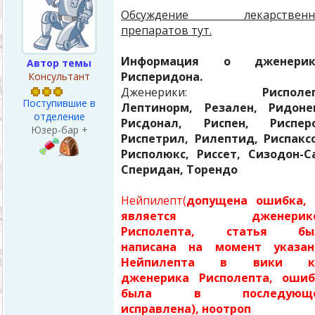
Обсуждение лекарственн
препаратов тут.
Информация о дженерик
Автор темы
Рисперидона.
Консультант
Дженерики:
Рисполе
Поступившие в
Лептинорм, Резален, Ридонек
отделение
Рисдонал, Риспен, Рисперо
Юзер-бар +
Риспетрил, Рилептид, Риспакс
Рисполюкс, Риссет, Сизодон-С
Сперидан, Торендо
Нейпилепт(
допущена ошибка, 
является дженерик
Рисполепта, статья бы
написана на момент указан
Нейпилепта в вики к
дженерика Рисполепта, ошиб
была в последующ
исправлена), ноотроп