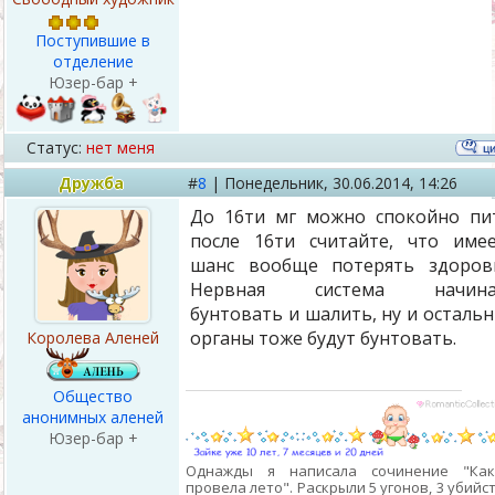
Поступившие в
отделение
Юзер-бар +
Статус:
нет меня
Дружба
#
8
|
Понедельник,
30.06.2014, 14:26
До 16ти мг можно спокойно пи
после 16ти считайте, что име
шанс вообще потерять здоров
Нервная система начина
бунтовать и шалить, ну и осталь
органы тоже будут бунтовать.
Королева Аленей
Общество
анонимных аленей
Юзер-бар +
Однажды я написала сочинение "Ка
провела лето". Раскрыли 5 угонов, 3 убийст