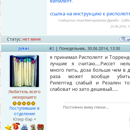
ейпилепт.
быть полезно при лечени
синдрома дефицита внимания 
ссылка на инструкцию к рисполеп
гиперактивности. Также был
Сообщение отредактировал(а)
Дружба
-
Субб
обнаружено влияние на уровен
25.06.2016, 1
АКТГ и других гормонов передне
доли гипофиза (это может быт
Статус:
нет меня
полезным для некоторых людей
Joker
#
2
|
Понедельник,
30.06.2014, 13:30
но не исключены нежелательны
последствия при заболеваниях
я принимал Рисполепт и Торренд
связанных с гиперсекрецией АКТГ 
лучшие я считаю......Риссет нел
кортизола).Также показан пр
много пить, доза больше чем в 
органическом повреждени
раза может вообще убить....
головного мозга, так как о
Рилептид слабый и Резален т
воздействует на нейропептиды.
слабоват но зато дешевый.......
Любитель всего
нехорошего
Постоянно вижу глюки....
Поступившие в
отделение
Юзер-бар +