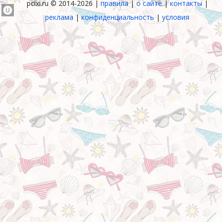
pcixi.ru © 2014-2026 |
правила
|
о сайте
|
контакты
|
реклама
|
конфиденциальность
|
условия