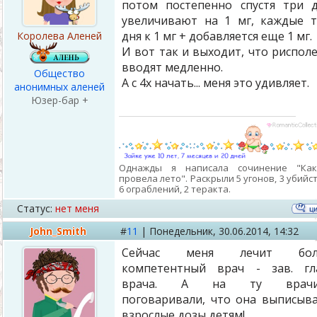
потом постепенно спустя три 
увеличивают на 1 мг, каждые 
дня к 1 мг + добавляется еще 1 мг.
Королева Аленей
И вот так и выходит, что риспол
вводят медленно.
Общество
А с 4х начать... меня это удивляет.
анонимных аленей
Юзер-бар +
Однажды я написала сочинение "Ка
провела лето". Раскрыли 5 угонов, 3 убийст
6 ограблений, 2 теракта.
Статус:
нет меня
John_Smith
#
11
|
Понедельник,
30.06.2014, 14:32
Сейчас меня лечит бол
компетентный врач - зав. гл
врача. А на ту врачи
поговаривали, что она выписыв
взрослые дозы детям!