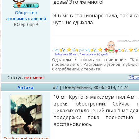
дозы? Это же много!
Общество
Я 6 мг в стационаре пила, так я с
анонимных аленей
чуть не сдыхала.
Юзер-бар +
Однажды я написала сочинение "Ка
провела лето". Раскрыли 5 угонов, 3 убийст
6 ограблений, 2 теракта.
Статус:
нет меня
Antoxa
#
7
|
Понедельник,
30.06.2014, 14:24
10 мг. Круто, я максимум пил 4 мг.
время обострений. Сейчас н
никаких отклонений пью 1 мг. для
поддержки пока полностью 
восстановлюсь.
Свободный художник