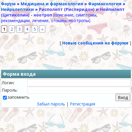
Форум
»
Медицина и фармакология
»
Фармакология
»
Нейролептики
»
Рисполепт (Рисперидон) и Нейпилепт
(Цитиколин) - ноотроп
(описание, симптомы,
рекомендации, лечение, отзывы, ноотропы)
1
2
3
4
5
»
[
Новые сообщения на форуме
]
Форма входа
Логин:
Пароль:
запомнить
Забыл пароль
|
Регистрация