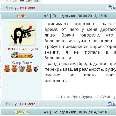
Статус:
нет меня
tanit
#
3
|
Понедельник,
30.06.2014, 13:40
Принимала рисполепт какое-
время, от него у меня дергал
лицо. Врачи говорили, что
большинстве случаев рисполепт
требует применения корректоро
Сильная женщина
значит, я не попала в э
большинство.
Юзер-бар +
Правда система бреда, долгое вр
перекрывавшая реальность, рухн
именно во время прие
рисполепта.
АШ https://join.skype.com/eZWtaLbqJ
Статус:
нет меня
Дружба
#
4
|
Понедельник,
30.06.2014, 14:18