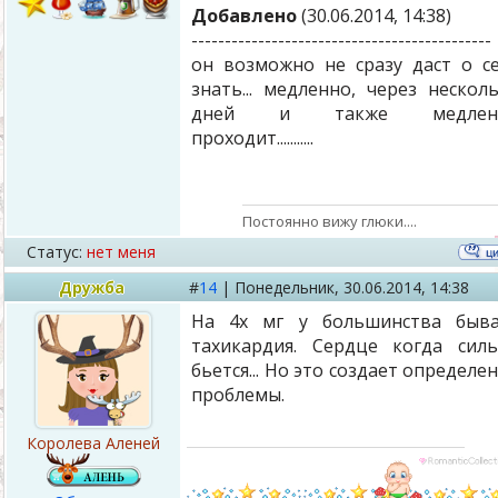
Добавлено
(30.06.2014, 14:38)
---------------------------------------------
он возможно не сразу даст о с
знать... медленно, через нескол
дней и также медлен
проходит...........
Постоянно вижу глюки....
Статус:
нет меня
Дружба
#
14
|
Понедельник,
30.06.2014, 14:38
На 4х мг у большинства быва
тахикардия. Сердце когда сил
бьется... Но это создает определе
проблемы.
Королева Аленей