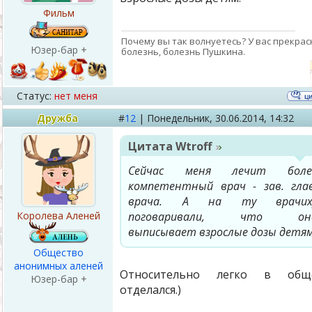
Фильм
Почему вы так волнуетесь? У вас прекрас
Юзер-бар +
болезнь, болезнь Пушкина.
Статус:
нет меня
Дружба
#
12
|
Понедельник,
30.06.2014, 14:32
Цитата
Wtroff
Сейчас меня лечит боле
компетентный врач - зав. глав
врача. А на ту врачих
Королева Аленей
поговаривали, что он
выписывает взрослые дозы детям
Общество
анонимных аленей
Относительно легко в общ
Юзер-бар +
отделался.)