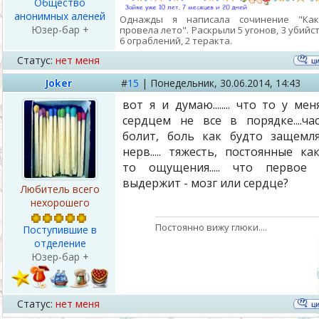
Общество
анонимных аленей
Однажды я написала сочинение "Ка
Юзер-бар +
провела лето". Раскрыли 5 угонов, 3 убийст
6 ограблений, 2 теракта.
Статус:
нет меня
Joker
#
15
|
Понедельник,
30.06.2014, 14:43
вот я и думаю........ что то у мен
сердцем не все в порядке....ча
болит, боль как будто защемл
нерв..... тяжесть, постоянные ка
то ощущения..... что первое
выдержит - мозг или сердце?
Любитель всего
нехорошего
Постоянно вижу глюки....
Поступившие в
отделение
Юзер-бар +
Статус:
нет меня