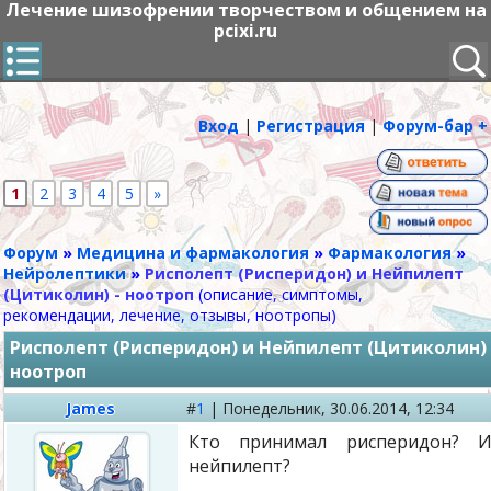
Лечение шизофрении творчеством и общением на
pcixi.ru
Вход
|
Регистрация
|
Форум-бар +
1
2
3
4
5
»
Форум
»
Медицина и фармакология
»
Фармакология
»
Нейролептики
»
Рисполепт (Рисперидон) и Нейпилепт
(Цитиколин) - ноотроп
(описание, симптомы,
рекомендации, лечение, отзывы, ноотропы)
Рисполепт (Рисперидон) и Нейпилепт (Цитиколин) 
ноотроп
James
#
1
|
Понедельник,
30.06.2014, 12:34
Кто принимал рисперидон? И
нейпилепт?