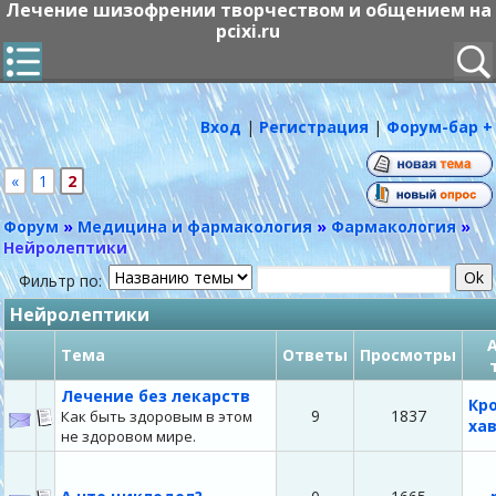
Лечение шизофрении творчеством и общением на
pcixi.ru
Вход
|
Регистрация
|
Форум-бар +
«
1
2
Форум
»
Медицина и фармакология
»
Фармакология
»
Нейролептики
Фильтр по:
Нейролептики
Тема
Ответы
Просмотры
Лечение без лекарств
Кр
9
1837
Как быть здоровым в этом
ха
не здоровом мире.