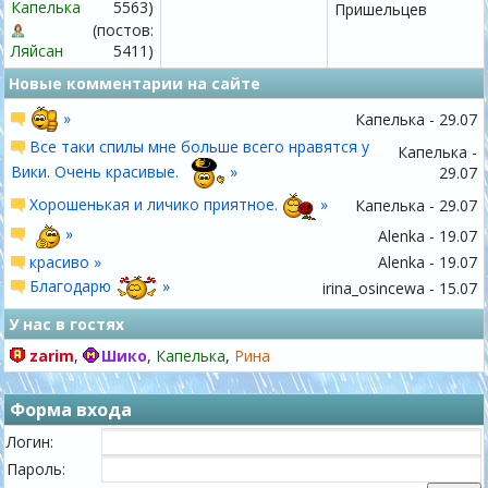
Капелька
5563)
Пришельцев
(постов:
Ляйсан
5411)
Новые комментарии на сайте
»
Капелька - 29.07
Все таки спилы мне больше всего нравятся у
Капелька -
Вики. Очень красивые.
»
29.07
Хорошенькая и личико приятное.
»
Капелька - 29.07
»
Alenka - 19.07
красиво »
Alenka - 19.07
Благодарю
»
irina_osincewa - 15.07
У нас в гостях
zarim
,
Шико
,
Капелька
,
Рина
Форма входа
Логин:
Пароль: