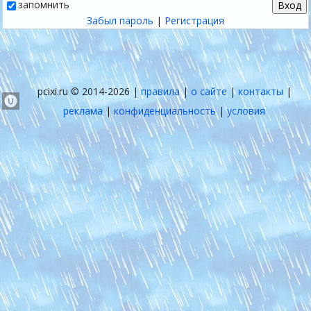
запомнить
Забыл пароль
|
Регистрация
pcixi.ru © 2014-2026 |
правила
|
о сайте
|
контакты
|
реклама
|
конфиденциальность
|
условия