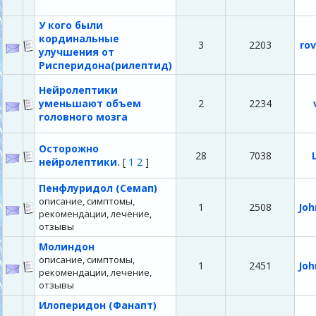
У кого были
кординальные
3
2203
ro
улучшения от
Рисперидона(рилептид)
Нейролептики
уменьшают объем
2
2234
головного мозга
Осторожно
28
7038
нейролептики.
[
1
2
]
Пенфлуридол (Семап)
описание, симптомы,
1
2508
Joh
рекомендации, лечение,
отзывы
Молиндон
описание, симптомы,
1
2451
Joh
рекомендации, лечение,
отзывы
Илоперидон (Фанапт)