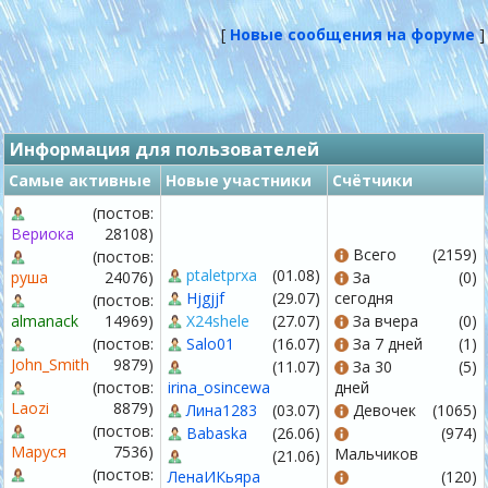
[
Новые сообщения на форуме
]
Информация для пользователей
Самые активные
Новые участники
Счётчики
(постов:
Вериока
28108)
Всего
(2159)
(постов:
ptaletprxa
(01.08)
руша
24076)
За
(0)
Hjgjjf
(29.07)
сегодня
(постов:
almanack
14969)
X24shele
(27.07)
За вчера
(0)
(постов:
Salo01
(16.07)
За 7 дней
(1)
John_Smith
9879)
(11.07)
За 30
(5)
(постов:
irina_osincewa
дней
Laozi
8879)
Лина1283
(03.07)
Девочек
(1065)
(постов:
Babaska
(26.06)
(974)
Маруся
7536)
Мальчиков
(21.06)
(постов:
ЛенаИКьяра
(120)