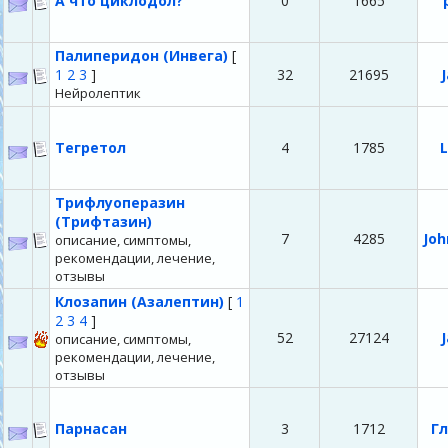
А что циклодол?
0
1665
Палиперидон (Инвега)
[
1
2
3
]
32
21695
Нейролептик
Тегретол
4
1785
L
Трифлуоперазин
(Трифтазин)
7
4285
Joh
описание, симптомы,
рекомендации, лечение,
отзывы
Клозапин (Азалептин)
[
1
2
3
4
]
52
27124
описание, симптомы,
рекомендации, лечение,
отзывы
Парнасан
3
1712
Г