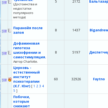
5
2172
Бальтаза
(Достоинства и
недостатки
популярного
метода)
Паранойя после
8
1437
Bigandre
запоя
Дофаминовая
гипотеза
8
5197
Диспетче
шизофрении и
самостимуляция.
Автор Charlotte.
Церковь -
естественный
институт
60
32926
Faytno
психотерапии
(К.Г. Юнг)
[
1
2
3
4
5
]
Побочки,
которые
снижают