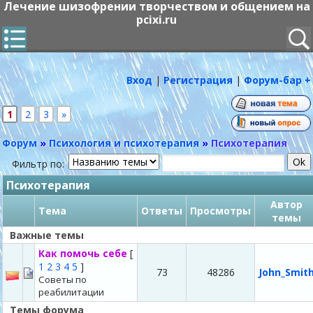
Лечение шизофрении творчеством и общением на
pcixi.ru
Вход
|
Регистрация
|
Форум-бар +
1
2
3
»
Форум
»
Психология и психотерапия
»
Психотерапия
Фильтр по:
Психотерапия
Автор
Тема
Ответы
Просмотры
темы
Важные темы
Как помочь себе
[
1
2
3
4
5
]
73
48286
John_Smit
Советы по
реабилитации
Темы форума