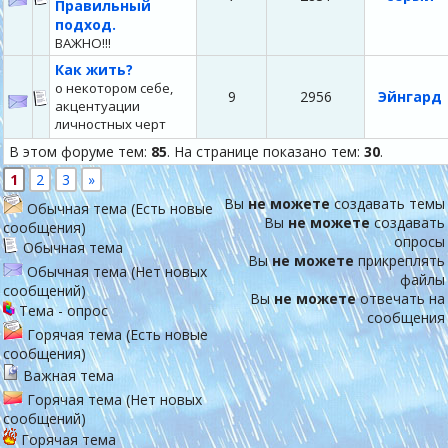
Правильный
подход.
ВАЖНО!!!
Как жить?
о некотором себе,
9
2956
Эйнгард
акцентуации
личностных черт
В этом форуме тем:
85
. На странице показано тем:
30
.
1
2
3
»
Вы
не можете
создавать темы
Обычная тема (Есть новые
Вы
не можете
создавать
сообщения)
опросы
Обычная тема
Вы
не можете
прикреплять
Обычная тема (Нет новых
файлы
сообщений)
Вы
не можете
отвечать на
Тема - опрос
сообщения
Горячая тема (Есть новые
сообщения)
Важная тема
Горячая тема (Нет новых
сообщений)
Горячая тема