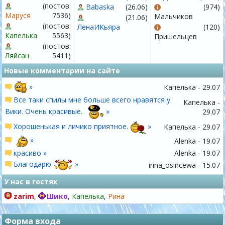
(постов:
Babaska
(26.06)
(974)
Маруся
7536)
Мальчиков
(21.06)
(постов:
ЛенаИКьяра
(120)
Капелька
5563)
Пришельцев
(постов:
Ляйсан
5411)
Новые комментарии на сайте
»
Капелька - 29.07
Все таки спилы мне больше всего нравятся у
Капелька -
Вики. Очень красивые.
»
29.07
Хорошенькая и личико приятное.
»
Капелька - 29.07
»
Alenka - 19.07
красиво »
Alenka - 19.07
Благодарю
»
irina_osincewa - 15.07
У нас в гостях
zarim
,
Шико
,
Капелька
,
Рина
Форма входа