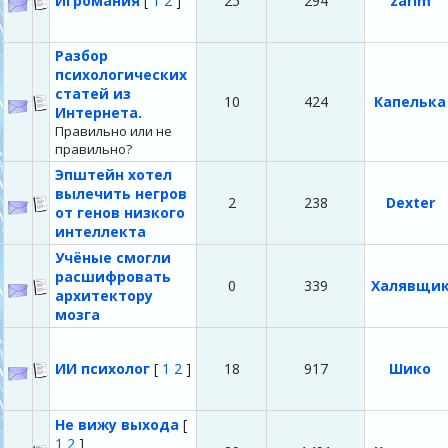
Игромания
[
1
2
]
25
294
zarim
Разбор
психологических
статей из
10
424
Капелька
Интернета.
Правильно или не
правильно?
Эпштейн хотел
вылечить негров
2
238
Dexter
от генов низкого
интеллекта
Учёные смогли
расшифровать
0
339
Халявщи
архитектору
мозга
ИИ психолог
[
1
2
]
18
917
Шико
Не вижу выхода
[
1
2
]