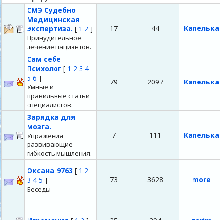
СМЭ Судебно
Медицинская
17
44
Капелька
Экспертиза.
[
1
2
]
Принудительное
лечение пациэнтов.
Сам себе
Психолог
[
1
2
3
4
5
6
]
79
2097
Капелька
Умные и
правильные статьи
специалистов.
Зарядка для
мозга.
7
111
Капелька
Упражения
развивающие
гибкость мышления.
Оксана_9763
[
1
2
73
3628
more
3
4
5
]
Беседы