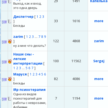
29
1491
Капелька
Выход, как и вход,
это одна дверь
Диспетчер
[
1
2
3
33
1616
more
]
Беседы
zarim
[
1
2
3
…
7
8
9
122
4868
zarim
]
ну а мне что делать?
Наши сны -
легкие
100
11562
Sergej
интерпретации
[
1
2
3
…
5
6
7
]
Маруся
[
1
2
3
4
5
6
]
82
4086
more
Беседы
IRp психотерапия
Одна из видов
7
1194
more
психотерапий для
работы с неврозами,
фобиями