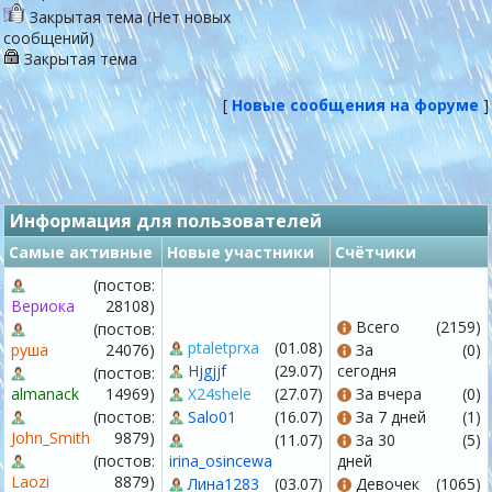
Закрытая тема (Нет новых
сообщений)
Закрытая тема
[
Новые сообщения на форуме
]
Информация для пользователей
Самые активные
Новые участники
Счётчики
(постов:
Вериока
28108)
Всего
(2159)
(постов:
ptaletprxa
(01.08)
руша
24076)
За
(0)
Hjgjjf
(29.07)
сегодня
(постов:
almanack
14969)
X24shele
(27.07)
За вчера
(0)
(постов:
Salo01
(16.07)
За 7 дней
(1)
John_Smith
9879)
(11.07)
За 30
(5)
(постов:
irina_osincewa
дней
Laozi
8879)
Лина1283
(03.07)
Девочек
(1065)