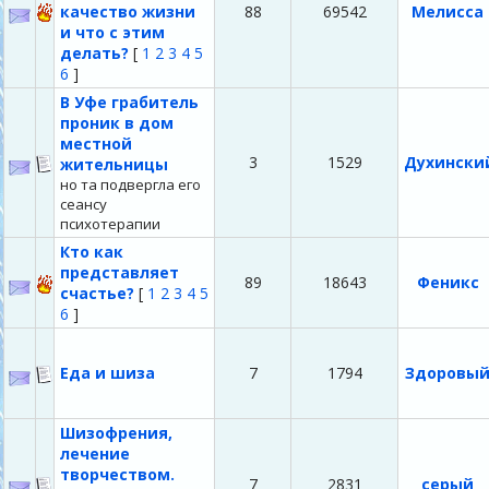
качество жизни
88
69542
Мелисса
и что с этим
делать?
[
1
2
3
4
5
6
]
В Уфе грабитель
проник в дом
местной
3
1529
Духински
жительницы
но та подвергла его
сеансу
психотерапии
Кто как
представляет
89
18643
Феникс
счастье?
[
1
2
3
4
5
6
]
Еда и шиза
7
1794
Здоровы
Шизофрения,
лечение
творчеством.
7
2831
серый