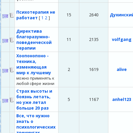
Психотерапия не
15
2640
Духински
работает
[
1
2
]
Директива
благоразумно-
11
2135
volfgang
поведенческой
терапии
Хоопонопоно -
техника,
изменяющая
2
1619
alive
мир к лучшему
можно применять к
любой сфере жизни
Страх высоты и
боязнь летать,
5
1167
anhel123
но уже летал
больше 20 раз
Все, что нужно
знать о
психологических
тренингах.